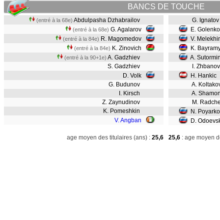
BANCS DE TOUCHE
Abdulpasha Dzhabrailov
G. Ignato
(entré à la 68e)
G. Agalarov
E. Golenk
(entré à la 68e)
R. Magomedov
V. Melekhi
(entré à la 84e)
K. Zinovich
K. Bayram
(entré à la 84e)
A. Gadzhiev
A. Sutormi
(entré à la 90+1e)
S. Gadzhiev
I. Zhbanov
D. Volk
H. Hankic
G. Budunov
A. Koltako
I. Kirsch
A. Shamon
Z. Zaynudinov
M. Radche
K. Pomeshkin
N. Poyarko
V. Angban
D. Odoevsk
age moyen des titulaires (ans) :
25,6
25,6
: age moyen de