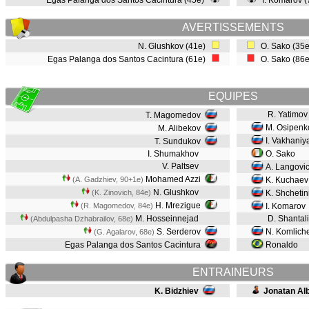
Egas Palanga dos Santos Cacintura (45e)
I. Komarov 
AVERTISSEMENTS
N. Glushkov (41e)
O. Sako (35
Egas Palanga dos Santos Cacintura (61e)
O. Sako (86
EQUIPES
R. Yatimov
T. Magomedov
M. Osipen
M. Alibekov
I. Vakhaniy
T. Sundukov
I. Shumakhov
O. Sako
V. Paltsev
A. Langovi
Mohamed Azzi
(A. Gadzhiev, 90+1e)
K. Kuchae
N. Glushkov
(K. Zinovich, 84e)
K. Shchetin
H. Mrezigue
(R. Magomedov, 84e)
I. Komarov
M. Hosseinnejad
D. Shantali
(Abdulpasha Dzhabrailov, 68e)
S. Serderov
N. Komlich
(G. Agalarov, 68e)
Egas Palanga dos Santos Cacintura
Ronaldo
ENTRAINEURS
K. Bidzhiev
Jonatan Al