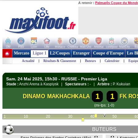
A retenir :
Palmarès Coupe du Mond
OM
PSG
Lyon
Lille
Monaco
Chelsea
Man Utd
Arsenal
Liverpool
ManCity
Ba
+ de clubs
Mercato
Ligue 1
L2/Coupes
Etranger
Coupe d'Europe
Les B
Actualité
|
Résultats & Classement
|
Buteurs
|
Calendrier
|
Equipe
Sam. 24 Mai 2025, 15h30 - RUSSIE - Premier Liga
Stade :
Anzhi Arena à Kaspiysk |
Spectateurs :
- |
Arbitre :
P. Kukuian
1
1
DINAMO MAKHACHKALA
FK RO
(mi-tps: 1-0)
1
10
20
30
40
50
6
BUTEURS