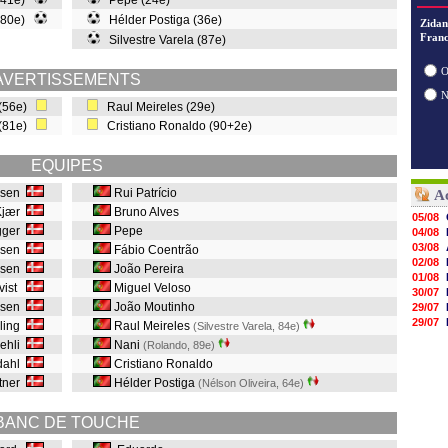
 (41e)
Pepe (24e)
 (80e)
Hélder Postiga (36e)
Zidan
Franc
Silvestre Varela (87e)
O
AVERTISSEMENTS
 (56e)
Raul Meireles (29e)
 (81e)
Cristiano Ronaldo (90+2e)
EQUIPES
rsen
Rui Patrício
A
Kjær
Bruno Alves
05/08
gger
Pepe
04/08
03/08
lsen
Fábio Coentrão
02/08
bsen
João Pereira
01/08
Kvist
Miguel Veloso
30/07
iksen
João Moutinho
29/07
29/07
mling
Raul Meireles
(Silvestre Varela, 84e
)
29/07
ehli
Nani
(Rolando, 89e
)
29/07
dahl
Cristiano Ronaldo
28/07
dtner
Hélder Postiga
28/07
(Nélson Oliveira, 64e
)
28/07
28/07
BANC DE TOUCHE
28/07