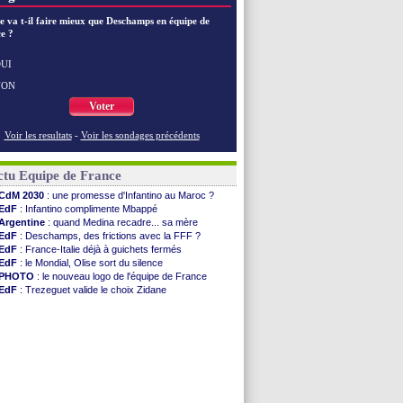
e va t-il faire mieux que Deschamps en équipe de
e ?
UI
NON
Voter
Voir les resultats
-
Voir les sondages précédents
ctu Equipe de France
CdM 2030
: une promesse d'Infantino au Maroc ?
EdF
: Infantino complimente Mbappé
Argentine
: quand Medina recadre... sa mère
EdF
: Deschamps, des frictions avec la FFF ?
EdF
: France-Italie déjà à guichets fermés
EdF
: le Mondial, Olise sort du silence
PHOTO
: le nouveau logo de l'équipe de France
EdF
: Trezeguet valide le choix Zidane
EdF
: Zidane et l'argent, les mots de Diallo
EdF
: Zidane pense déjà à un retour de Mendy
EdF
: le message de Mbappé à Zidane
EdF
: les mots de Genesio pour Zidane
VIDEO
: Zidane a rencontré les supporters
EdF
: Zidane soutient Christophe Gleizes
EdF
: depuis le Real, Zidane n'a pas chômé