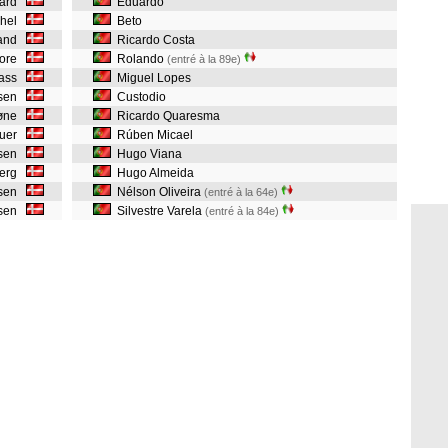
aard
Eduardo
chel
Beto
lland
Ricardo Costa
kore
Rolando
(entré à la 89e)
Wass
Miguel Lopes
lsen
Custodio
høne
Ricardo Quaresma
bauer
Rúben Micael
lsen
Hugo Viana
berg
Hugo Almeida
rsen
Nélson Oliveira
(entré à la 64e)
lsen
Silvestre Varela
(entré à la 84e)