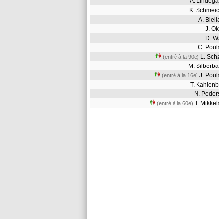
A. Lindeg
K. Schmei
A. Bje
J. O
D. 
C. Pou
L. Sc
(entré à la 90e)
M. Silber
J. Pou
(entré à la 16e)
T. Kahlen
N. Pede
T. Mikke
(entré à la 60e)