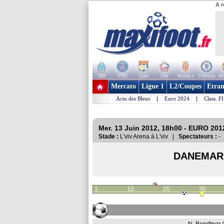
A r
OM
PSG
Lyon
Lille
Monaco
Chelsea
Ma
+ de clubs
Mercato
Ligue 1
L2/Coupes
Etran
Actu des Bleus
|
Euro 2024
|
Class. F
Mer. 13 Juin 2012, 18h00 - EURO 201
Stade :
L'viv Arena à L'viv |
Spectateurs :
-
DANEMA
1
10
20
30