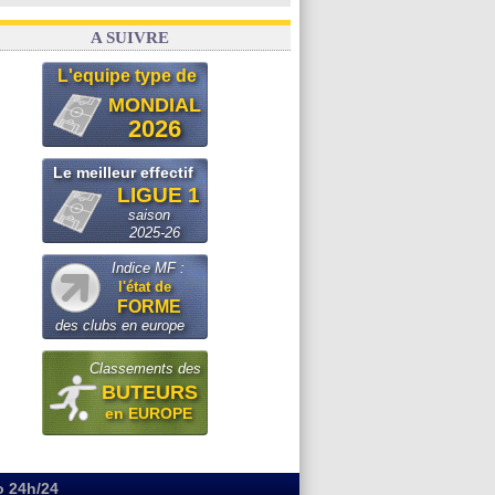
A SUIVRE
L'equipe type de
MONDIAL
2026
Le meilleur effectif
LIGUE 1
saison
2025-26
Indice MF :
l'état de
FORME
des clubs en europe
Classements des
BUTEURS
en EUROPE
o 24h/24