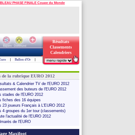
BLEAU PHASE FINALE Coupe du Monde
Résultats
Bayern
Dortmund
Classements
Calendriers
Euro
|
Ballon d'Or
|
s de la rubrique EURO 2012
sultats & Calendrier TV de l'EURO 2012
assement des buteurs de l'EURO 2012
s stades de l'EURO 2012
s fiches des 16 équipes
s 23 joueurs Français à L'EURO 2012
s 4 groupes du 1er tour (classements)
ute l'actualité de l'EURO 2012
lmarès de l'EURO
age Maxifoot