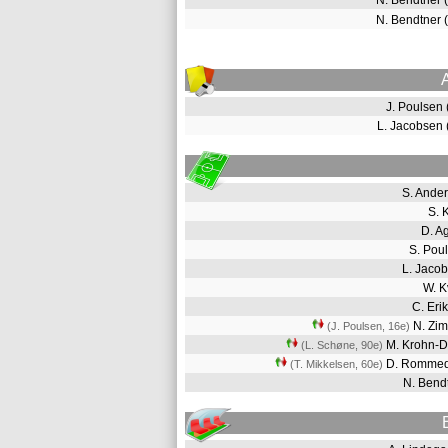
N. Bendtner
N. Bendtner
J. Poulsen
L. Jacobsen
S. Ande
S. 
D. A
S. Pou
L. Jaco
W. 
C. Er
N. Zi
(J. Poulsen, 16e
)
M. Krohn-D
(L. Schøne, 90e
)
D. Romme
(T. Mikkelsen, 60e
)
N. Ben