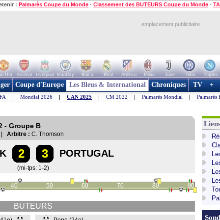
etenir :
Palmarès Coupe du Monde
-
Classement des BUTEURS Coupe du Monde
-
TA
emplacement publicitaire
n Utd
Arsenal
Liverpool
ManCity
Barca
Real
Atletico
Milan
Juve
Inter
Naples
ger
Coupe d'Europe
Les Bleus & International
Chroniques
TV
+
IFA
|
Mondial 2026
|
CAN 2025
|
CM 2022
|
Palmarès Mondial
|
Palmarès 
Lien
2 - Groupe B
 |
Arbitre :
C. Thomson
Ré
Cl
2
3
RK
PORTUGAL
Le
Le
(mi-tps: 1-2)
Le
Le
40
50
60
70
80
90
To
Pa
BUTEURS
Sond