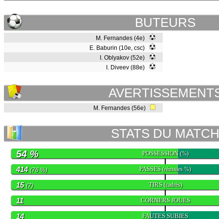
BUTEURS
M. Fernandes (4e)
E. Baburin (10e, csc)
I. Oblyakov (52e)
I. Diveev (88e)
AVERTISSEMENT
M. Fernandes (56e)
STATS DU MATC
54 %
POSSESSION
(%)
414
PASSES
(réussies %)
(76 %)
15
TIRS
(cadrés)
(7)
11
CORNERS JOUES
14
FAUTES SUBIES