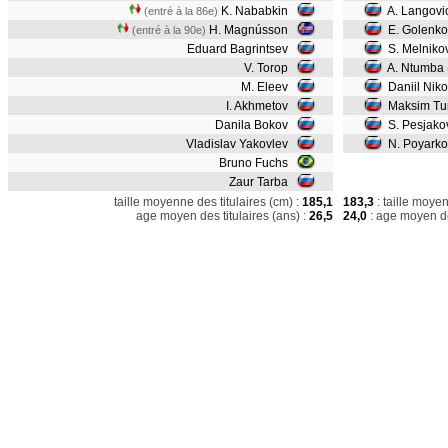
K. Nababkin
A. Langovi
(entré à la 86e)
H. Magnússon
E. Golenk
(entré à la 90e)
Eduard Bagrintsev
S. Melniko
V. Torop
A. Ntumba
M. Eleev
Daniil Niko
I. Akhmetov
Maksim Tur
Danila Bokov
S. Pesjako
Vladislav Yakovlev
N. Poyarko
Bruno Fuchs
Zaur Tarba
taille moyenne des titulaires (cm) :
185,1
183,3
: taille moye
age moyen des titulaires (ans) :
26,5
24,0
: age moyen de