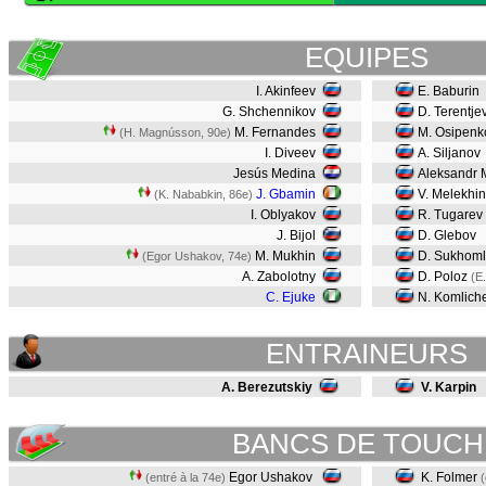
EQUIPES
I. Akinfeev
E. Baburin
G. Shchennikov
D. Terentje
M. Fernandes
M. Osipenk
(H. Magnússon, 90e)
I. Diveev
A. Siljanov
Jesús Medina
Aleksandr 
J. Gbamin
V. Melekhi
(K. Nababkin, 86e)
I. Oblyakov
R. Tugarev
J. Bijol
D. Glebov
M. Mukhin
D. Sukhoml
(Egor Ushakov, 74e)
A. Zabolotny
D. Poloz
(E
C. Ejuke
N. Komlich
ENTRAINEURS
A. Berezutskiy
V. Karpin
BANCS DE TOUCH
Egor Ushakov
K. Folmer
(entré à la 74e)
(