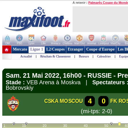
A retenir :
Palmarès Coupe du Mond
OM
PSG
Lyon
Lille
Monaco
Chelsea
Man Utd
Arsenal
Liverpool
ManCity
Ba
+ de clubs
Mercato
Ligue 1
L2/Coupes
Etranger
Coupe d'Europe
Les B
Actualité
|
Résultats & Classement
|
Buteurs
|
Calendrier
|
Equipe
Sam. 21 Mai 2022, 16h00 - RUSSIE - Pre
Stade :
VEB Arena à Moskva |
Spectateurs 
Bobrovskiy
4
0
CSKA MOSCOU
FK RO
(mi-tps: 2-0)
1
10
20
30
40
50
6