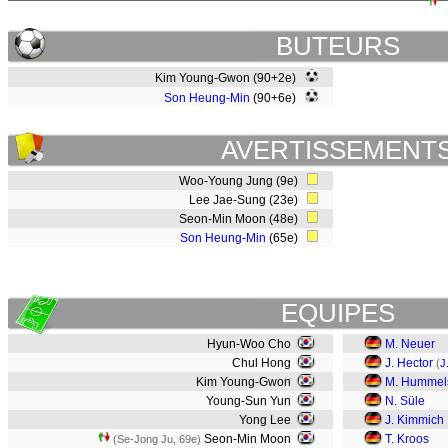
BUTEURS
Kim Young-Gwon (90+2e)
Son Heung-Min
(90+6e)
AVERTISSEMENT
Woo-Young Jung (9e)
Lee Jae-Sung (23e)
Seon-Min Moon (48e)
Son Heung-Min
(65e)
EQUIPES
Hyun-Woo Cho
M. Neuer
Chul Hong
J. Hector
(
J
Kim Young-Gwon
M. Hummel
Young-Sun Yun
N. Süle
Yong Lee
J. Kimmich
Seon-Min Moon
T. Kroos
(Se-Jong Ju, 69e)