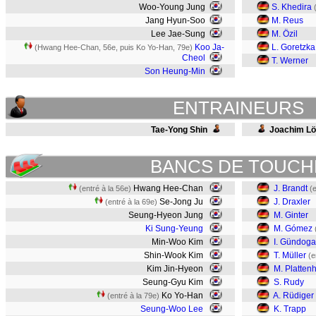
Woo-Young Jung
S. Khedira
Jang Hyun-Soo
M. Reus
Lee Jae-Sung
M. Özil
Koo Ja-
L. Goretzka
(Hwang Hee-Chan, 56e, puis Ko Yo-Han, 79e)
Cheol
T. Werner
Son Heung-Min
ENTRAINEURS
Tae-Yong Shin
Joachim L
BANCS DE TOUCH
Hwang Hee-Chan
J. Brandt
(entré à la 56e)
(
Se-Jong Ju
J. Draxler
(entré à la 69e)
Seung-Hyeon Jung
M. Ginter
Ki Sung-Yeung
M. Gómez
Min-Woo Kim
I. Gündog
Shin-Wook Kim
T. Müller
(e
Kim Jin-Hyeon
M. Platten
Seung-Gyu Kim
S. Rudy
Ko Yo-Han
A. Rüdiger
(entré à la 79e)
Seung-Woo Lee
K. Trapp