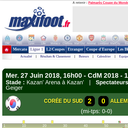
A retenir :
Palmarès Coupe du Mond
OM
PSG
Lyon
Lille
Monaco
Chelsea
Man Utd
Arsenal
Liverpool
ManCity
Ba
+ de clubs
Mercato
Ligue 1
L2/Coupes
Etranger
Coupe d'Europe
Les B
Actualité
|
Résultats & Classement
|
Buteurs
|
Calendrier
|
Equipe
Mer. 27 Juin 2018, 16h00 - CdM 2018 - 1
Stade :
Kazan' Arena à Kazan' |
Spectateurs
Geiger
2
0
CORÉE DU SUD
ALLE
(mi-tps: 0-0)
1
10
20
30
40
50
6