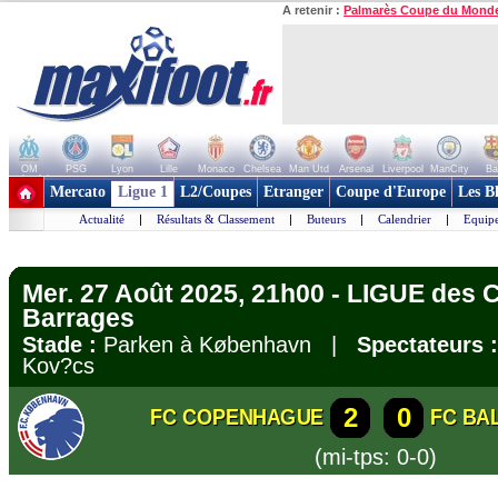
A retenir :
Palmarès Coupe du Mond
OM
PSG
Lyon
Lille
Monaco
Chelsea
Man Utd
Arsenal
Liverpool
ManCity
Ba
+ de clubs
Mercato
Ligue 1
L2/Coupes
Etranger
Coupe d'Europe
Les B
Actualité
|
Résultats & Classement
|
Buteurs
|
Calendrier
|
Equipe
Mer. 27 Août 2025, 21h00 - LIGUE des
Barrages
Stade :
Parken à København |
Spectateurs :
Kov?cs
2
0
FC COPENHAGUE
FC BA
(mi-tps: 0-0)