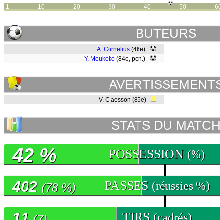
1
10
20
30
40
50
6
BUTEURS
A. Cornelius
(46e)
Y. Moukoko
(84e, pen.)
AVERTISSEMENT
V. Claesson (85e)
STATS DU MATC
42 %
POSSESSION
(%)
402
PASSES
(réussies %)
(78 %)
11
TIRS
(cadrés)
(7)