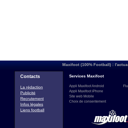
Maxifoot (100% Football) : l'actua
Services Maxifoot
Contacts
Appli Maxifoot Android
Flu
La rédaction
Appli Maxifoot iPhone
Publicité
Site web Mobile
Recrutement
Choix de consentement
Infos légales
Liens football