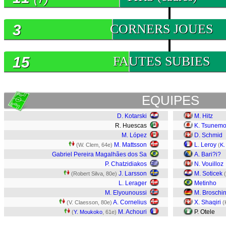
3
CORNERS JOUES
15
FAUTES SUBIES
EQUIPES
D. Kotarski
M. Hitz
R. Huescas
K. Tsunemo
M. López
D. Schmid
M. Mattsson
L. Leroy
(W. Clem, 64e)
(
K.
Gabriel Pereira Magalhães dos Sa
A. Bari?i?
P. Chatzidiakos
N. Vouilloz
J. Larsson
M. Soticek
(Robert Silva, 80e)
(
L. Lerager
Metinho
M. Elyounoussi
M. Broschin
A. Cornelius
X. Shaqiri
(V. Claesson, 80e)
(
M. Achouri
P. Otele
(
Y. Moukoko
, 61e)