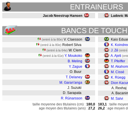
ENTRAINEURS
Jacob Neestrup Hansen
Ludovic M
BANCS DE TOUCH
V. Claesson
Kaio Edua
(entré à la 80e)
Robert Silva
K. Koindre
(entré à la 80e)
W. Clem
J. Zé
(entré à la 64e)
(entré
Y. Moukoko
A. Ajeti
(entré à la 61e)
(ent
B. Meling
T. Pfeiffer
Y. Zague
M. Akaho
O. Buur
M. Cissé
T. Delaney
K. Rüegg
M. Garan'anga
Dion Kacur
J. Suzuki
A. Rexhaj
D. Sarapata
A. Bacani
R. Rúnarsson
M. Salvi
taille moyenne des titulaires (cm) :
180,0
183,1
: taille moye
age moyen des titulaires (ans) :
27,2
26,2
: age moyen de