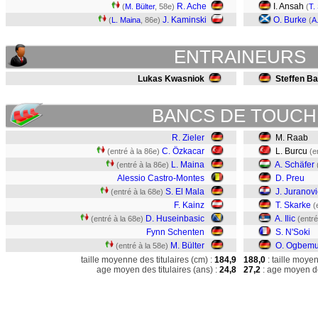
R. Ache
I. Ansah
(
M. Bülter
, 58e)
(
T.
J. Kaminski
O. Burke
(
L. Maina
, 86e)
(
A.
ENTRAINEURS
Lukas Kwasniok
Steffen B
BANCS DE TOUCH
R. Zieler
M. Raab
C. Özkacar
L. Burcu
(entré à la 86e)
(e
L. Maina
A. Schäfer
(entré à la 86e)
Alessio Castro-Montes
D. Preu
S. El Mala
J. Juranovi
(entré à la 68e)
F. Kainz
T. Skarke
(
D. Huseinbasic
A. Ilic
(entré à la 68e)
(entré
Fynn Schenten
S. N'Soki
M. Bülter
O. Ogbemu
(entré à la 58e)
taille moyenne des titulaires (cm) :
184,9
188,0
: taille moye
age moyen des titulaires (ans) :
24,8
27,2
: age moyen de