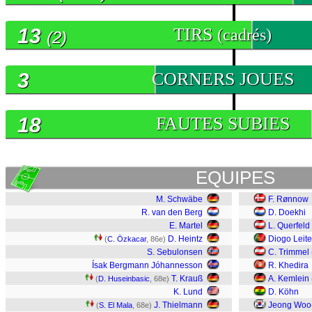
13
TIRS
(cadrés)
(2)
3
CORNERS JOUES
18
FAUTES SUBIES
EQUIPES
M. Schwäbe
F. Rønnow
R. van den Berg
D. Doekhi
E. Martel
L. Querfeld
D. Heintz
Diogo Leite
(
C. Özkacar
, 86e)
S. Sebulonsen
C. Trimmel
Ísak Bergmann Jóhannesson
R. Khedira
T. Krauß
A. Kemlein
(
D. Huseinbasic
, 68e)
K. Lund
D. Köhn
J. Thielmann
Jeong Woo
(
S. El Mala
, 68e)