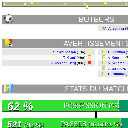
1
10
20
30
40
50
6
BUTEURS
A. Schäfer
(
AVERTISSEMENT
S. Sebulonsen
(13e)
C. Trimmel
(
T. Krauß
(49e)
A. Kemlein
(
R. van den Berg
(83e)
A. Schäfer
(
J. Juranovic
F. Rønnow
(
STATS DU MATC
62 %
POSSESSION
(%)
521
PASSES
(réussies %)
(86 %)