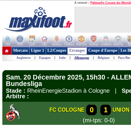
A retenir :
Palmarès Coupe du Mond
OM
PSG
Lyon
Lille
Monaco
Chelsea
Man Utd
Arsenal
Liverpool
ManCity
Ba
+ de clubs
Mercato
Ligue 1
L2/Coupes
Etranger
Coupe d'Europe
Les B
Angleterre
|
Espagne
|
Italie
|
Allemagne
|
Belgique
|
Pays-Bas
Sam. 20 Décembre 2025, 15h30 - ALL
Bundesliga
Stade :
RheinEnergieStadion à Cologne |
Spe
Arbitre :
0
1
FC COLOGNE
UNION
(mi-tps: 0-0)