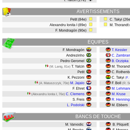
T. Yalcin (17e)
AVERTISSEMENTS
Petit (84e)
C. Takyi (26
Alexandru Ionita I (89e)
M. Thorandt
F. Mondragón (90e)
EQUIPES
F. Mondragón
T. Kessler
Andrezinho
C. Zambra
Pedro Geromel
B. Oczipka
T. Yalcin
M. Thorand
(M. Lanig, 81e)
Petit
C. Rothenb
K. Pezzoni
C. Takyi
(
F.
M. Jajalo
F. Boll
(A. Matuszczyk, 70e)
(R. S
F. Ehret
M. Lehman
C. Clemens
M. Kruse
(Alexandru Ionita I, 76e)
S. Freis
R. Henning
L. Podolski
M. Ebbers
BANCS DE TOUCHE
M. Varvodic
B. Pliquett