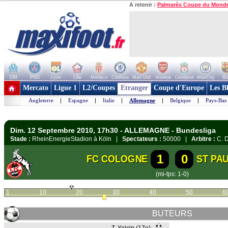
A retenir :
Palmarès Coupe du Mond
OM
PSG
Lyon
Lille
Monaco
Chelsea
Man Utd
Arsenal
Liverpool
ManCity
Ba
+ de clubs
Mercato
Ligue 1
L2/Coupes
Etranger
Coupe d'Europe
Les B
Angleterre
|
Espagne
|
Italie
|
Allemagne
|
Belgique
|
Pays-Bas
Dim. 12 Septembre 2010, 17h30 - ALLEMAGNE - Bundesliga
Stade :
RheinEnergieStadion à Köln |
Spectateurs :
50000 |
Arbitre :
C. D
1
0
FC COLOGNE
ST PAU
(mi-tps: 1-0)
1
10
20
30
40
50
6
BUTEURS