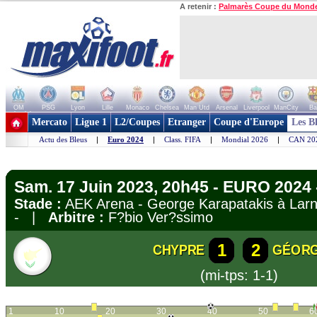
A retenir :
Palmarès Coupe du Mond
OM
PSG
Lyon
Lille
Monaco
Chelsea
Man Utd
Arsenal
Liverpool
ManCity
Ba
+ de clubs
Mercato
Ligue 1
L2/Coupes
Etranger
Coupe d'Europe
Les B
Actu des Bleus
|
Euro 2024
|
Class. FIFA
|
Mondial 2026
|
CAN 20
Sam. 17 Juin 2023, 20h45 - EURO 2024 -
Stade :
AEK Arena - George Karapatakis à L
- |
Arbitre :
F?bio Ver?ssimo
1
2
CHYPRE
GÉORG
(mi-tps: 1-1)
1
10
20
30
40
50
6