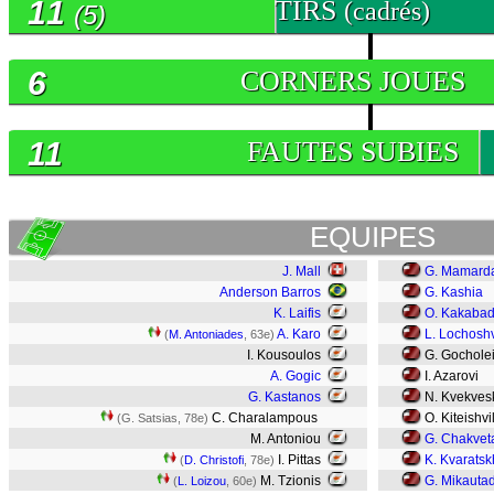
11
TIRS
(cadrés)
(5)
6
CORNERS JOUES
11
FAUTES SUBIES
EQUIPES
J. Mall
G. Mamarda
Anderson Barros
G. Kashia
K. Laifis
O. Kakaba
A. Karo
L. Lochoshv
(
M. Antoniades
, 63e)
I. Kousoulos
G. Gocholei
A. Gogic
I. Azarovi
G. Kastanos
N. Kvekvesk
C. Charalampous
O. Kiteishvil
(G. Satsias, 78e)
M. Antoniou
G. Chakvet
I. Pittas
K. Kvaratsk
(
D. Christofi
, 78e)
M. Tzionis
G. Mikauta
(
L. Loizou
, 60e)