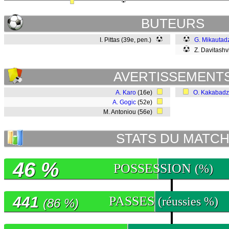
BUTEURS
I. Pittas (39e, pen.)
G. Mikautad
Z. Davitashvi
AVERTISSEMENT
A. Karo
(16e)
O. Kakabad
A. Gogic
(52e)
M. Antoniou (56e)
STATS DU MATC
46 %
POSSESSION
(%)
441
PASSES
(réussies %)
(86 %)