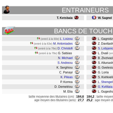
ENTRAINEURS
T. Ketsbaia
W. Sagnol
BANCS DE TOUCH
L. Loizou
L. Gagnid
(entré à la 60e)
M. Antoniades
Z. Davitash
(entré à la 63e)
D. Christofi
S. Lobjani
(entré à la 78e)
G. Satsias
L. Dvali
(entré à la 78e)
(en
N. Michael
B. Zivziva
S. Andreou
S. Altunashv
K. Serghiou
G. Gvelesi
C. Panayi
G. Loria
K. Pileas
S. Kvirkvel
P. Korrea
L. Shengel
D. Demetriou
G. Kvilitaia
M. Elia
L. Gugesha
taille moyenne des titulaires (cm) :
184,6
184,2
: taille moye
age moyen des titulaires (ans) :
27,7
25,2
: age moyen de