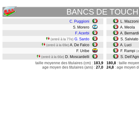
BANCS DE TOUCH
C. Puggioni
L. Mazzoni
S. Morero
A. Meola
F. Acerbi
A. Bernardi
G. Sardo
S. Salviat
(entré à la 77e)
A. De Falco
A. Luci
(entré à la 69e)
F. Uribe
F. Rampi
(
D. Moscardelli
S. Dell'Agn
(entré à la 66e)
taille moyenne des titulaires (cm) :
183,9
180,8
: taille moye
age moyen des titulaires (ans) :
27,0
24,8
: age moyen de