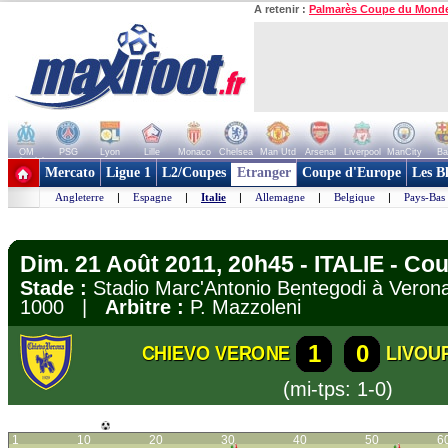
A retenir :
Palmarès Coupe du Mond
OM
PSG
Lyon
Lille
Monaco
Chelsea
Man Utd
Arsenal
Liverpool
ManCity
Ba
+ de clubs
Mercato
Ligue 1
L2/Coupes
Etranger
Coupe d'Europe
Les B
Angleterre
|
Espagne
|
Italie
|
Allemagne
|
Belgique
|
Pays-Bas
Dim. 21 Août 2011, 20h45 - ITALIE - Coup
Stade :
Stadio Marc'Antonio Bentegodi à Ver
1000 |
Arbitre :
P. Mazzoleni
1
0
CHIEVO VERONE
LIVOU
(mi-tps: 1-0)
1
10
20
30
40
50
6