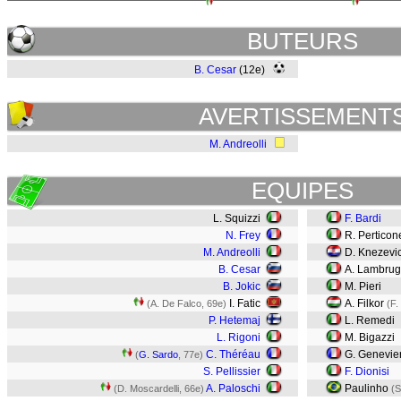
BUTEURS
B. Cesar
(12e)
AVERTISSEMENT
M. Andreolli
EQUIPES
L. Squizzi
F. Bardi
N. Frey
R. Pertico
M. Andreolli
D. Knezevi
B. Cesar
A. Lambrug
B. Jokic
M. Pieri
I. Fatic
A. Filkor
(A. De Falco, 69e)
(F.
P. Hetemaj
L. Remedi
L. Rigoni
M. Bigazzi
C. Théréau
G. Genevie
(
G. Sardo
, 77e)
S. Pellissier
F. Dionisi
A. Paloschi
Paulinho
(D. Moscardelli, 66e)
(S