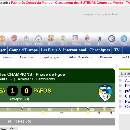
etenir :
Palmarès Coupe du Monde
-
Classement des BUTEURS Coupe du Monde
-
TA
emplacement publicitaire
n Utd
Arsenal
Liverpool
ManCity
Barca
Real
Atletico
Milan
Juve
Inter
Naples
ger
Coupe d'Europe
Les Bleus & International
Chroniques
TV
+
Buteurs
|
Calendrier
|
Equipe type
|
Tableau Transferts
|
Palmarès
|
Les Cl
Lie
E des CHAMPIONS - Phase de ligue
eurs :
- |
Arbitre :
E. Lambrechts
Ac
Ré
1
0
EA
PAFOS
pr
Cl
(mi-tps: 0-0)
Pa
Co
40
50
60
70
80
90
BUTEURS