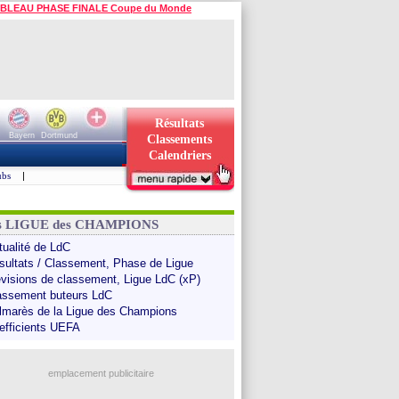
BLEAU PHASE FINALE Coupe du Monde
Résultats
Bayern
Dortmund
Classements
Calendriers
ubs
|
ns LIGUE des CHAMPIONS
tualité de LdC
sultats / Classement, Phase de Ligue
évisions de classement, Ligue LdC (xP)
assement buteurs LdC
lmarès de la Ligue des Champions
efficients UEFA
emplacement publicitaire