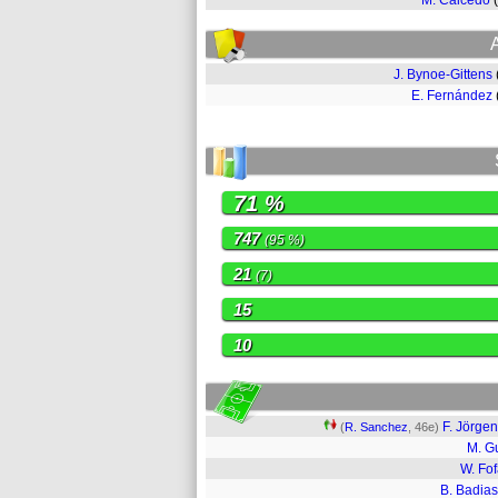
M. Caicedo
J. Bynoe-Gittens
E. Fernández
71 %
747
(95 %)
21
(7)
15
10
F. Jörge
(
R. Sanchez
, 46e)
M. G
W. Fo
B. Badias