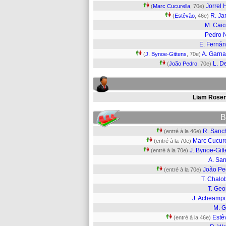
Jorrel 
(
Marc Cucurella
, 70e)
R. J
(
Estêvão
, 46e)
M. Cai
Pedro 
E. Ferná
A. Garn
(
J. Bynoe-Gittens
, 70e)
L. D
(
João Pedro
, 70e)
Liam Rosen
B
R. Sanc
(entré à la 46e)
Marc Cucure
(entré à la 70e)
J. Bynoe-Git
(entré à la 70e)
A. San
João Pe
(entré à la 70e)
T. Chalo
T. Geo
J. Acheamp
M. G
Estê
(entré à la 46e)