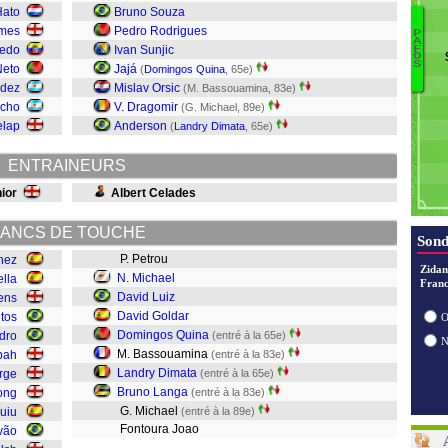
G
Hato
Bruno Souza
C
ames
Pedro Rodrigues
P
A
J
cedo
Ivan Sunjic
F
O
S
S
Neto
Jajá
(
Domingos Quina
, 65e)
L
B
ndez
Mislav Orsic
(M. Bassouamina, 83e)
D
C
acho
V. Dragomir
(G. Michael, 89e)
B
S
elap
Anderson
(
Landry Dimata
, 65e)
Q
D
ENTRAINEURS
D
M
ior
Albert Celades
ANCS DE TOUCHE
Sond
P. Petrou
hez
Zidan
N. Michael
lla
Franc
David Luiz
tens
David Goldar
tos
O
Domingos Quina
dro
(entré à la 65e)
M. Bassouamina
bah
(entré à la 83e)
Landry Dimata
rge
(entré à la 65e)
Bruno Langa
ong
(entré à la 83e)
G. Michael
uiu
(entré à la 89e)
Fontoura Joao
vão