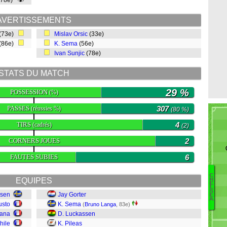
(78e)
AVERTISSEMENTS
(73e)
Mislav Orsic
(33e)
(86e)
K. Sema
(56e)
Ivan Sunjic
(78e)
STATS DU MATCH
29 %
POSSESSION
(%)
PASSES
307
(réussies %)
(80 %)
TIRS
4
(cadrés)
(2)
CORNERS JOUES
2
FAUTES SUBIES
6
C
EQUIPES
H
E
E
L
S
nsen
Jay Gorter
W
E
A
usto
K. Sema
E
(
Bruno Langa
, 83e)
fana
D. Luckassen
Gu
A
hile
K. Pileas