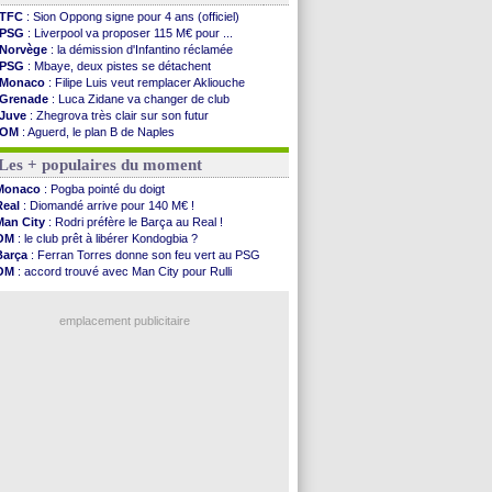
TFC
: Sion Oppong signe pour 4 ans (officiel)
PSG
: Liverpool va proposer 115 M€ pour ...
Norvège
: la démission d'Infantino réclamée
PSG
: Mbaye, deux pistes se détachent
Monaco
: Filipe Luis veut remplacer Akliouche
Grenade
: Luca Zidane va changer de club
Juve
: Zhegrova très clair sur son futur
OM
: Aguerd, le plan B de Naples
Arsenal
: Guimarães a signé son contrat
Les + populaires du moment
Nantes
: direction Chypre pour Duverne
Monaco
: le remplaçant d'Akliouche en ...
Monaco
: Pogba pointé du doigt
Man Utd
: Bayindir signe au Celta (officiel)
Real
: Diomandé arrive pour 140 M€ !
Man City
: Enzo Fernandez pour l'après-Rodri ?
Man City
: Rodri préfère le Barça au Real !
Naples
: l'option Monaco pour Lukaku !
OM
: le club prêt à libérer Kondogbia ?
OM
: Lucas Perri a été approché
Barça
: Ferran Torres donne son feu vert au PSG
PSG
: le coach de l'Ajax insiste pour Godts
OM
: accord trouvé avec Man City pour Rulli
PSG
: une 2e offre en préparation pour Godts
PSG
: l'étonnante rumeur Gusto
Francfort
: Dina Ebimbe signe à Schalke (off.)
PSG
: Luis Enrique satisfait malgré tout
Strasbourg
: Saïdou Sow prêté à Nantes (off.)
emplacement publicitaire
Monaco
: Filipe Luis aimerait garder Balogun
Dortmund
: Newcastle est prévenu pour Nmecha
Barça
: première offre à 45 M€ pour Rodri ?
Argentine
: le soutien très appuyé à Infantino
Tottenham
: Van de Ven va prolonger
Voir les brèves précédentes