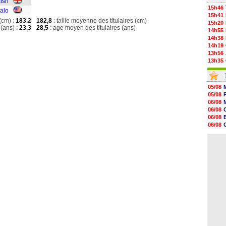
lsh
15h46
alo
15h41
(cm) :
183,2
182,8
: taille moyenne des titulaires (cm)
15h20
(ans) :
23,3
28,5
: age moyen des titulaires (ans)
14h55
14h38
14h19
13h56
13h35
13h12
12h48
12h25
05/08
12h06
05/08
11h53
06/08
11h31
06/08
11h10
06/08
10h52
06/08
10h33
06/08
10h12
06/08
10h09
10h05
09h44
09h24
09h06
08h44