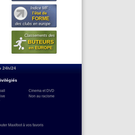
Indice MF :
l'état de
FORME
des clubs en europe
Classements des
BUTEURS
en EUROPE
o 24h/24
ivilégiés
ball
Cinema et DVD
Live
Non au racisme
)
outer Maxifoot à vos favoris