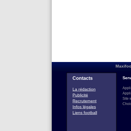
Maxifoo
Serv
Contacts
Appli
La rédaction
Appli
Publicité
Site 
Recrutement
Choi
Infos légales
Liens football