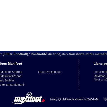
t (100% Football) : l'actualité du foot, des transferts et du mercat
ices Maxifoot
Liens pr
 Maxifoot Android
Flux RSS info foot
Liens foot
 Maxifoot iPhone
Maxifoot-
(livescore
web Mobile
x de consentement
Aj
© copyright Advimedia - Maxifoot 2000-2026