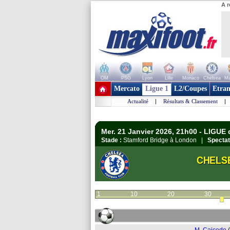
A r
OM
PSG
Lyon
Lille
Monaco
Chelsea
Ma
+ de clubs
Mercato
Ligue 1
L2/Coupes
Etran
Actualité
|
Résultats & Classement
|
Mer. 21 Janvier 2026, 21h00 - LIGU
Stade :
Stamford Bridge à London |
Spectat
CHELS
1
10
20
30