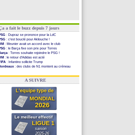
Ça a fait le buzz depuis 7 jours
PSG
: Dupraz se prononce pour la LdC
PSG
: c'est bouclé pour Akliouche !
OM
: Meunier avait un accord avec le club
PSG
: le Barça fixe son prix pour Torres
Barça
: Torres souhaite rejoindre le PSG !
OM
: le retour d'Adidas est acté
FIFA
: Infantino sollicite Trump
Bordeaux
: des clubs de N1 montent au créneau
Argentine
: quand Medina recadre... sa mère
Real
: le démenti de Leipzig pour Diomandé
A SUIVRE
L'equipe type de
MONDIAL
2026
Le meilleur effectif
LIGUE 1
saison
2025-26