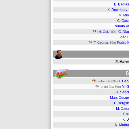
B. Badias
K. Dewsbury-
M. Mu
C. Cas
Renato V
C. Nk
(
M. Guiu
, 80e)
João F
Pedro 
(
T. George
, 80e)
E. Mare
B
T. Geo
(entré à la 80e)
M. G
(entré à la 80e)
R. Sanc
Marc Cucure
L. Bergst
M. Caic
L. Col
K. 
N. Madu