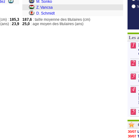
dez
M. Sonko
Z. Vancsa
D. Schmidt
(cm) :
185,3
187,6
: taille moyenne des titulaires (cm)
(ans) :
23,9
25,0
: age moyen des titulaires (ans)
Les 
1
2
3
4
5
30/07
30/07