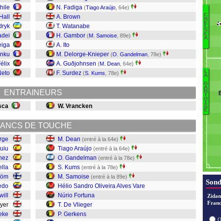
hile
N. Fadiga
(
Tiago Araújo
, 64e)
C
Hall
A. Brown
H
E
F
dryk
T. Watanabe
L
S
M
E
adei
H. Gambor
(
M. Samoise
, 89e)
A
Dy
eiga
A. Ito
unku
M. Delorge-Knieper
(
O. Gandelman
, 78e)
C
élix
A. Guðjohnsen
(
M. Dean
, 64e)
B
L
Neto
F. Surdez
(
S. Kums
, 78e)
A
C
G
S
A
S
ENTRAINEURS
N
T
V
Gu
O
I
S
sca
W. Vrancken
G
S
E
G
D
ANCS DE TOUCHE
F
rge
M. Dean
(entré à la 64e)
uiu
Tiago Araújo
(entré à la 64e)
S
hez
O. Gandelman
(entré à la 78e)
K
lla
S. Kums
(entré à la 78e)
G
röm
M. Samoise
(entré à la 89e)
T
Sond
edo
Hélio Sandro Oliveira Alves Vare
D
will
Núrio Fortuna
Zidan
Franc
Dyer
T. De Vlieger
eke
P. Gerkens
O