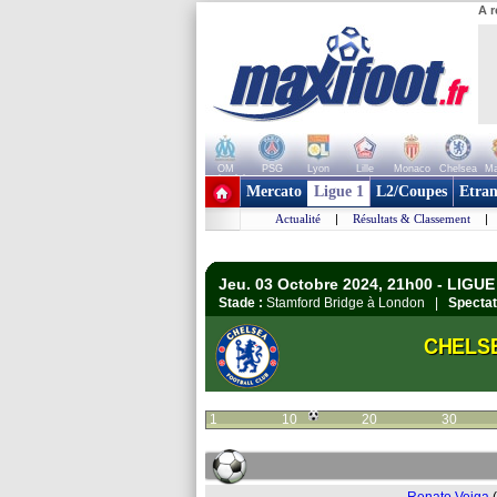
A r
OM
PSG
Lyon
Lille
Monaco
Chelsea
Ma
+ de clubs
Mercato
Ligue 1
L2/Coupes
Etran
Actualité
|
Résultats & Classement
|
Jeu. 03 Octobre 2024, 21h00 - LIGU
Stade :
Stamford Bridge à London |
Spectat
CHELS
1
10
20
30