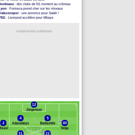
Atletico
: le plan d'Alvarez à son retour
Bordeaux
: des clubs de N1 montent au créneau
Amical
: premier succès pour Brest
Lyon
: Fonseca prend cher sur les réseaux
VIDEO
: le joli but de Greenwood avec le Fener !
Trabzonspor
: une annonce pour Salah !
CdM 2030
: une promesse d'Infantino au Maroc ...
PSG
: Liverpool accélère pour Mbaye
PSG
: la compo pour le premier match amical
EdF
: Infantino complimente Mbappé
Newcastle
: Jaissle est le nouveau coach (off.)
Nice
: 3 joueurs écartés du groupe pro
Real
: une nouvelle offre pour Vinicius
emplacement publicitaire
Amical
: l'OM domine Al-Shahaniya
Monaco
: Cabral a prolongé (officiel)
Atletico
: Molina va signer à la Roma
Real
: Diomandé arrive pour 140 M€ !
Arsenal
: Havertz en veut encore plus
Voir les brèves précédentes
12
Jörgensen
4
5
2
40
Adarabioyo
Badiashile
Disasi
Veiga
31
22