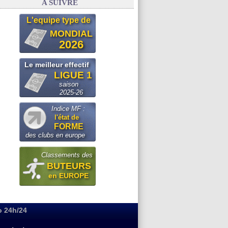
A SUIVRE
L'equipe type de
MONDIAL
2026
Le meilleur effectif
LIGUE 1
saison
2025-26
Indice MF :
l'état de
FORME
des clubs en europe
Classements des
BUTEURS
en EUROPE
o 24h/24