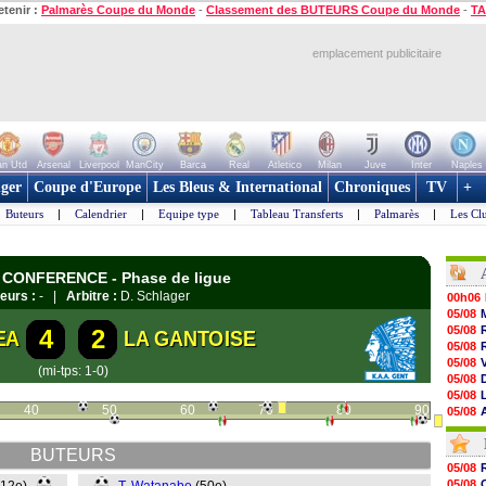
etenir :
Palmarès Coupe du Monde
-
Classement des BUTEURS Coupe du Monde
-
TA
emplacement publicitaire
n Utd
Arsenal
Liverpool
ManCity
Barca
Real
Atletico
Milan
Juve
Inter
Naples
ger
Coupe d'Europe
Les Bleus & International
Chroniques
TV
+
Buteurs
|
Calendrier
|
Equipe type
|
Tableau Transferts
|
Palmarès
|
Les Cl
E CONFERENCE - Phase de ligue
eurs :
- |
Arbitre :
D. Schlager
00h06
05/08
05/08
4
2
EA
LA GANTOISE
05/08
05/08
(mi-tps: 1-0)
05/08
05/08
40
50
60
70
80
90
05/08
05/08
05/08
BUTEURS
05/08
05/08
05/08
05/08