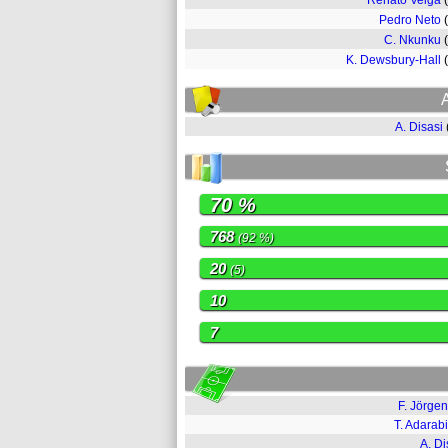
Renato Veiga
Pedro Neto
C. Nkunku
K. Dewsbury-Hall
A. Disasi
70 %
768
(92 %)
20
(5)
10
7
F. Jörge
T. Adarab
A. Di