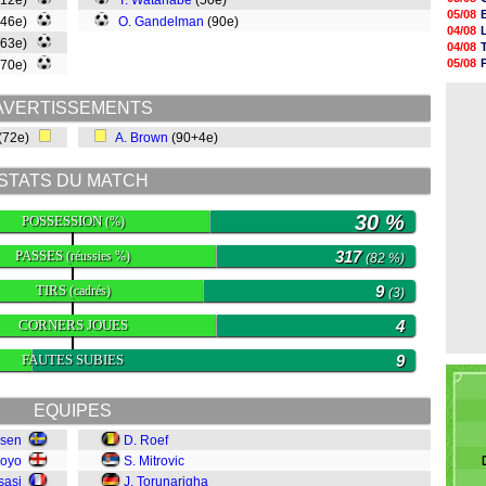
(12e)
T. Watanabe
(50e)
05/08
05/08
(46e)
O. Gandelman
(90e)
05/08
04/08
05/08
(63e)
04/08
05/08
05/08
(70e)
05/08
04/08
05/08
04/08
05/08
AVERTISSEMENTS
05/08
(72e)
A. Brown
(90+4e)
05/08
05/08
05/08
STATS DU MATCH
05/08
30 %
POSSESSION
(%)
PASSES
317
(réussies %)
(82 %)
TIRS
9
(cadrés)
(3)
CORNERS JOUES
4
FAUTES SUBIES
9
EQUIPES
nsen
D. Roef
ioyo
S. Mitrovic
sasi
J. Torunarigha