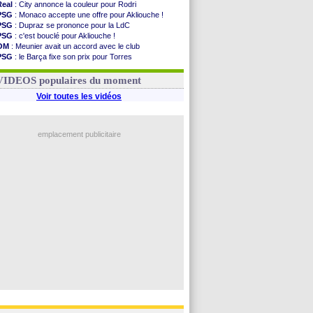
Real
: City annonce la couleur pour Rodri
PSG
: Monaco accepte une offre pour Akliouche !
PSG
: Dupraz se prononce pour la LdC
PSG
: c'est bouclé pour Akliouche !
OM
: Meunier avait un accord avec le club
PSG
: le Barça fixe son prix pour Torres
OM
: accord de principe entre Rulli et Man City
Barça
: Torres souhaite rejoindre le PSG !
VIDEOS populaires du moment
Voir toutes les vidéos
emplacement publicitaire