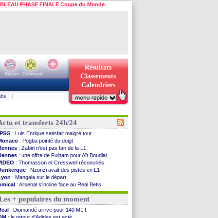
BLEAU PHASE FINALE Coupe du Monde
Résultats
Bayern
Dortmund
Classements
Calendriers
ubs
|
Actu et transferts 24h/24
PSG
: Luis Enrique satisfait malgré tout
Monaco
: Pogba pointé du doigt
Rennes
: Zabiri n'est pas fan de la L1
Rennes
: une offre de Fulham pour Aït Boudlal
VIDEO
: Thomasson et Cresswell réconciliés
Dunkerque
: Nzonzi avait des pistes en L1
Lyon
: Mangala sur le départ
Amical
: Arsenal s'incline face au Real Betis
Amical
: lourde défaite pour le PSG
Les + populaires du moment
Man City
: Maresca flou pour Reijnders
LdC
: Fenerbahçe prend une belle option
Real
: Diomandé arrive pour 140 M€ !
Al-Diriyah
: Mbemba arrive libre (officiel)
OM
: le retour d'Adidas est acté