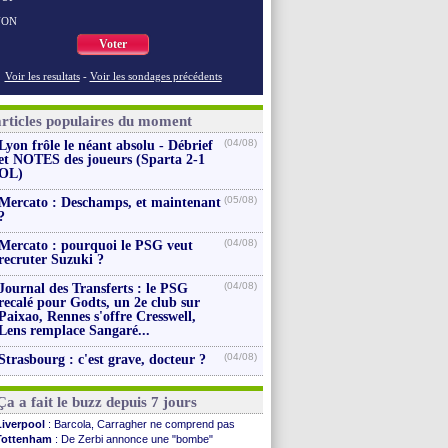
NON
Voter
Voir les resultats
-
Voir les sondages précédents
articles populaires du moment
(04/08)
Lyon frôle le néant absolu - Débrief
et NOTES des joueurs (Sparta 2-1
OL)
(05/08)
Mercato : Deschamps, et maintenant
?
(04/08)
Mercato : pourquoi le PSG veut
recruter Suzuki ?
(04/08)
Journal des Transferts : le PSG
recalé pour Godts, un 2e club sur
Paixao, Rennes s'offre Cresswell,
Lens remplace Sangaré...
(04/08)
Strasbourg : c'est grave, docteur ?
Ça a fait le buzz depuis 7 jours
Liverpool
: Barcola, Carragher ne comprend pas
Tottenham
: De Zerbi annonce une "bombe"