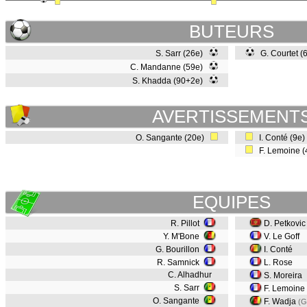
BUTEURS
S. Sarr (26e)
G. Courtet (
C. Mandanne (59e)
S. Khadda (90+2e)
AVERTISSEMENT
O. Sangante (20e)
I. Conté (9e
F. Lemoine 
EQUIPES
R. Pillot
D. Petkovic
Y. M'Bone
V. Le Goff
G. Bourillon
I. Conté
R. Samnick
L. Rose
C. Alhadhur
S. Moreira
S. Sarr
F. Lemoine
O. Sangante
F. Wadja
(G