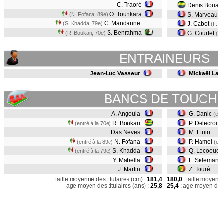
C. Traoré
Denis Bou
O. Tounkara
(N. Fofana, 89e)
S. Marveau
C. Mandanne
(S. Khadda, 79e)
J. Cabot
(F.
S. Benrahma
(R. Boukari, 70e)
G. Courtet
(
ENTRAINEURS
Jean-Luc Vasseur
Mickaël L
BANCS DE TOUCH
A. Angoula
G. Danic
(e
R. Boukari
P. Delecroi
(entré à la 70e)
Das Neves
M. Etuin
N. Fofana
P. Hamel
(entré à la 89e)
(
S. Khadda
Q. Lecoeu
(entré à la 79e)
Y. Mabella
F. Selema
J. Martin
Z. Touré
taille moyenne des titulaires (cm) :
181,4
180,0
: taille moye
age moyen des titulaires (ans) :
25,8
25,4
: age moyen de