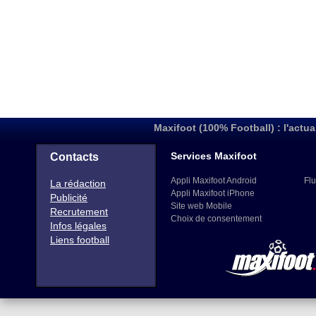
Maxifoot (100% Football) : l'actua
Services Maxifoot
Contacts
Appli Maxifoot Android
Flu
La rédaction
Appli Maxifoot iPhone
Publicité
Site web Mobile
Recrutement
Choix de consentement
Infos légales
Liens football