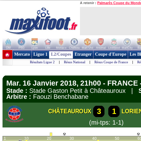
A retenir :
Palmarès Coupe du Mond
OM
PSG
Lyon
Lille
Monaco
Chelsea
Man Utd
Arsenal
Liverpool
ManCity
Ba
+ de clubs
Mercato
Ligue 1
L2/Coupes
Etranger
Coupe d'Europe
Les B
Résultats Ligue 2
|
Résus National
|
Résus Coupe de France
|
Ré
Mar. 16 Janvier 2018, 21h00 - FRANCE -
Stade :
Stade Gaston Petit à Châteauroux |
Arbitre :
Faouzi Benchabane
3
1
CHÂTEAUROUX
LORIE
(mi-tps: 1-1)
1
10
20
30
40
50
6