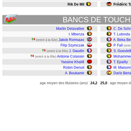
Rik De Mil
Frédéric T
BANCS DE TOUCH
Martin Delavallee
C. De Schr
I. Mbenza
T. Lutonda
Jakob Romsaas
A. Beka Be
(entré à la 62e)
Filip Szymczak
P. Fall
(entr
J. Gaudin
S. Gueulet
(entré à la 83e)
Antoine Colassin
Mohammed
(entré à la 89e)
Yassine Khalifi
T. Epailly
Robin Denuit
M. Maison
A. Boukamir
Darío Ben
age moyen des titulaires (ans) :
24,2
25,0
: age moyen de