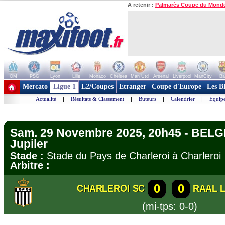
A retenir :
Palmarès Coupe du Mond
OM
PSG
Lyon
Lille
Monaco
Chelsea
Man Utd
Arsenal
Liverpool
ManCity
Ba
+ de clubs
Mercato
Ligue 1
L2/Coupes
Etranger
Coupe d'Europe
Les B
Actualité
|
Résultats & Classement
|
Buteurs
|
Calendrier
|
Equipe
Sam. 29 Novembre 2025, 20h45 - BELG
Jupiler
Stade :
Stade du Pays de Charleroi à Charler
Arbitre :
0
0
CHARLEROI SC
RAAL 
(mi-tps: 0-0)