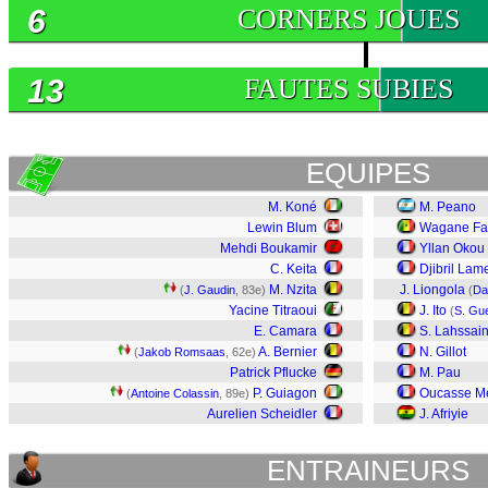
6
CORNERS JOUES
13
FAUTES SUBIES
EQUIPES
M. Koné
M. Peano
Lewin Blum
Wagane Fa
Mehdi Boukamir
Yllan Okou
C. Keita
Djibril Lam
M. Nzita
J. Liongola
(
J. Gaudin
, 83e)
(
Da
Yacine Titraoui
J. Ito
(
S. Gue
E. Camara
S. Lahssain
A. Bernier
N. Gillot
(
Jakob Romsaas
, 62e)
Patrick Pflucke
M. Pau
P. Guiagon
Oucasse M
(
Antoine Colassin
, 89e)
Aurelien Scheidler
J. Afriyie
ENTRAINEURS