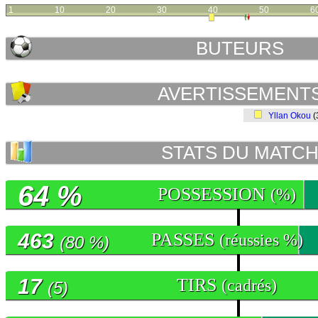
1
10
20
30
40
50
6
BUTEURS
AVERTISSEMENT
Yllan Okou
(
STATS DU MATC
64 %
POSSESSION
(%)
463
PASSES
(réussies %)
(80 %)
17
TIRS
(cadrés)
(5)