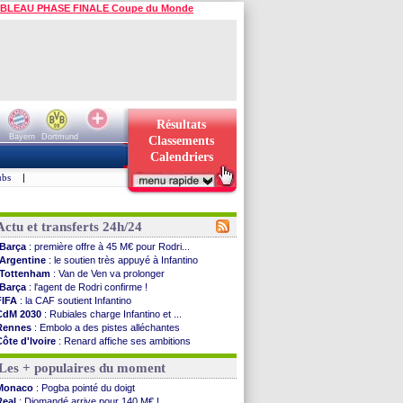
BLEAU PHASE FINALE Coupe du Monde
Résultats
Bayern
Dortmund
Classements
Calendriers
ubs
|
Actu et transferts 24h/24
Barça
: première offre à 45 M€ pour Rodri...
Argentine
: le soutien très appuyé à Infantino
Tottenham
: Van de Ven va prolonger
Barça
: l'agent de Rodri confirme !
FIFA
: la CAF soutient Infantino
CdM 2030
: Rubiales charge Infantino et ...
Rennes
: Embolo a des pistes alléchantes
Côte d'Ivoire
: Renard affiche ses ambitions
Rennes
: Haise confirme pour Aït Boudlal
Les + populaires du moment
Man City
: Trafford à Leeds pour 47 M€ (off...
Man Utd
: Zirkzee vers la Juventus ?
Monaco
: Pogba pointé du doigt
Amical
: Monaco s'impose contre Getafe
Real
: Diomandé arrive pour 140 M€ !