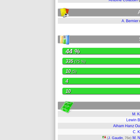
Antoine Colassin
A. Bernier
44 %
335
(75 %)
10
(5)
4
10
M. 
Lewin 
Aiham Hanz O
C. K
M. N
(
J. Gaudin
, 76e)