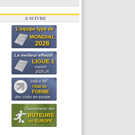
A SUIVRE
L'equipe type de
MONDIAL
2026
Le meilleur effectif
LIGUE 1
saison
2025-26
Indice MF :
l'état de
FORME
des clubs en europe
Classements des
BUTEURS
en EUROPE