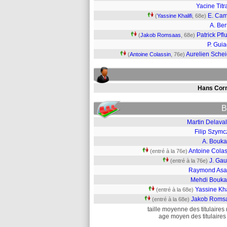
Yacine Titr
E. Ca
(
Yassine Khalifi
, 68e)
A. Ber
Patrick Pfl
(
Jakob Romsaas
, 68e)
P. Gui
Aurelien Schei
(
Antoine Colassin
, 76e)
Hans Corn
B
Martin Delava
Filip Szymc
A. Bouka
Antoine Colas
(entré à la 76e)
J. Gau
(entré à la 76e)
Raymond Asa
Mehdi Bouka
Yassine Kha
(entré à la 68e)
Jakob Roms
(entré à la 68e)
taille moyenne des titulaires 
age moyen des titulaires 