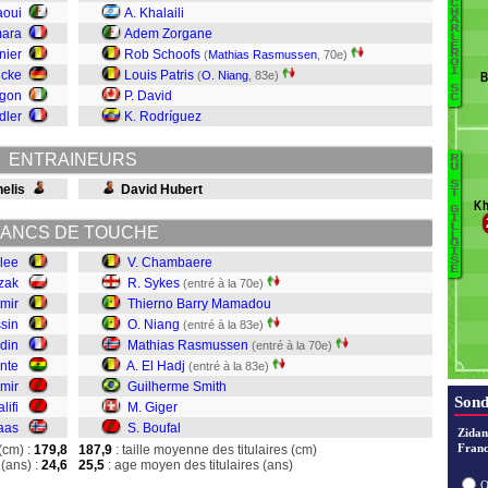
C
aoui
A. Khalaili
H
A
R
mara
Adem Zorgane
R
L
E
nier
Rob Schoofs
(
Mathias Rasmussen
, 70e)
R
Kh
O
I
ucke
Louis Patris
(
O. Niang
, 83e)
B
B
S
agon
P. David
C
dler
K. Rodríguez
G
C
ENTRAINEURS
B
R
B
U
S
S
elis
David Hubert
Bo
T
D
Kh
G
Gi
I
L
ANCS DE TOUCHE
L
O
El
I
llee
V. Chambaere
S
E
R
zak
R. Sykes
(entré à la 70e)
Ni
mir
Thierno Barry Mamadou
sin
O. Niang
(entré à la 83e)
S
din
Mathias Rasmussen
(entré à la 70e)
C
nte
A. El Hadj
(entré à la 83e)
mir
Guilherme Smith
Sond
lifi
M. Giger
aas
S. Boufal
Zidan
Franc
(cm) :
179,8
187,9
: taille moyenne des titulaires (cm)
(ans) :
24,6
25,5
: age moyen des titulaires (ans)
O