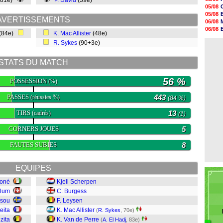
(81e)
P. David
(39e)
06/08
05/08
06/08
05/08
06/08
AVERTISSEMENTS
06/08
06/08
06/08
(84e)
K. Mac Allister
(48e)
06/08
06/08
06/08
R. Sykes
(90+3e)
06/08
06/08
06/08
STATS DU MATCH
06/08
06/08
06/08
56 %
POSSESSION
(%)
06/08
PASSES
443
(réussies %)
(84 %)
TIRS
13
(cadrés)
(1)
CORNERS JOUES
5
FAUTES SUBIES
8
EQUIPES
Koné
Kjell Scherpen
Blum
C. Burgess
usou
F. Leysen
eita
K. Mac Allister
(
R. Sykes
, 70e)
zita
K. Van de Perre
(
A. El Hadj
, 83e)