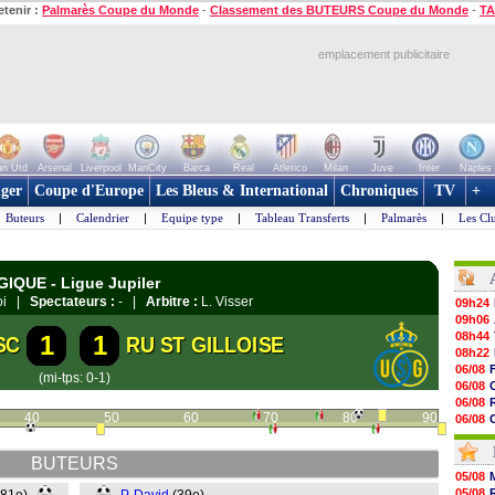
etenir :
Palmarès Coupe du Monde
-
Classement des BUTEURS Coupe du Monde
-
TA
emplacement publicitaire
n Utd
Arsenal
Liverpool
ManCity
Barca
Real
Atletico
Milan
Juve
Inter
Naples
ger
Coupe d'Europe
Les Bleus & International
Chroniques
TV
+
Buteurs
|
Calendrier
|
Equipe type
|
Tableau Transferts
|
Palmarès
|
Les Cl
GIQUE - Ligue Jupiler
roi |
Spectateurs :
- |
Arbitre :
L. Visser
09h24
09h06
08h44
1
1
SC
RU ST GILLOISE
08h22
06/08
(mi-tps: 0-1)
06/08
06/08
40
50
60
70
80
90
06/08
06/08
06/08
BUTEURS
06/08
05/08
06/08
05/08