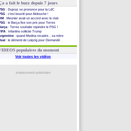
Ça a fait le buzz depuis 7 jours
PSG
: Dupraz se prononce pour la LdC
PSG
: c'est bouclé pour Akliouche !
OM
: Meunier avait un accord avec le club
PSG
: le Barça fixe son prix pour Torres
Barça
: Torres souhaite rejoindre le PSG !
FIFA
: Infantino sollicite Trump
Argentine
: quand Medina recadre... sa mère
Real
: le démenti de Leipzig pour Diomandé
OM
: Paixão attire un 2e club anglais
FIFA
: le conseiller d'Infantino démissionne !
VIDEOS populaires du moment
Voir toutes les vidéos
emplacement publicitaire