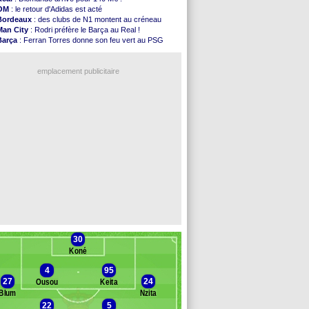
Nantes
: Der Zakarian et sa relation avec Kita
OM
: le retour d'Adidas est acté
OM
: le club prêt à libérer Kondogbia ?
Bordeaux
: des clubs de N1 montent au créneau
Monaco
: le message touchant d'Akliouche
Man City
: Rodri préfère le Barça au Real !
FIFA
: Tebas en remet une couche
Barça
: Ferran Torres donne son feu vert au PSG
FIFA
: l'UEFA maintient la pression
PSG
: Luis Enrique satisfait malgré tout
PSG
: Tebas encense Luis Enrique
OM
: accord trouvé avec Man City pour Rulli
Real
: Vinicius jusqu'en 2032 (officiel)
emplacement publicitaire
Lyon
: Mangala va rejoindre Getafe
OM
: une offre refusée pour Aguerd
Real
: c'est confirmé pour Vinicius
Troyes
: Junior Diaz jusqu'en 2030 (officiel)
PSG
: Akliouche a signé (officiel)
Voir les brèves précédentes
30
Koné
4
95
27
24
Ousou
Keita
Blum
Nzita
22
5