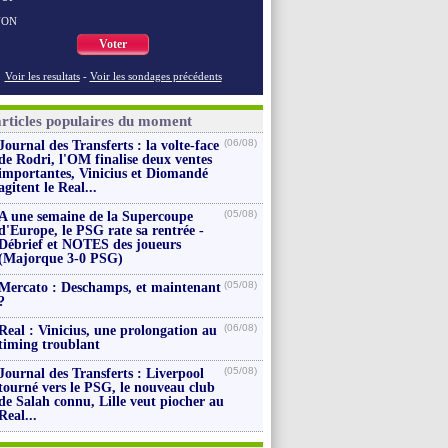
NON
Voter
Voir les resultats
-
Voir les sondages précédents
articles populaires du moment
(06/08)
Journal des Transferts : la volte-face
de Rodri, l'OM finalise deux ventes
importantes, Vinicius et Diomandé
agitent le Real...
(05/08)
A une semaine de la Supercoupe
d'Europe, le PSG rate sa rentrée -
Débrief et NOTES des joueurs
(Majorque 3-0 PSG)
(05/08)
Mercato : Deschamps, et maintenant
?
(06/08)
Real : Vinicius, une prolongation au
timing troublant
(05/08)
Journal des Transferts : Liverpool
tourné vers le PSG, le nouveau club
de Salah connu, Lille veut piocher au
Real...