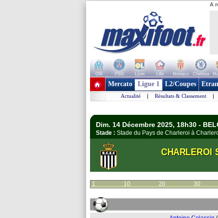
A r
OM
PSG
Lyon
Lille
Monaco
Chelsea
Ma
+ de clubs
Mercato
Ligue 1
L2/Coupes
Etran
Actualité
|
Résultats & Classement
|
Dim. 14 Décembre 2025, 18h30 - BEL
Stade :
Stade du Pays de Charleroi à Charle
CHARLEROI 
1
10
20
30