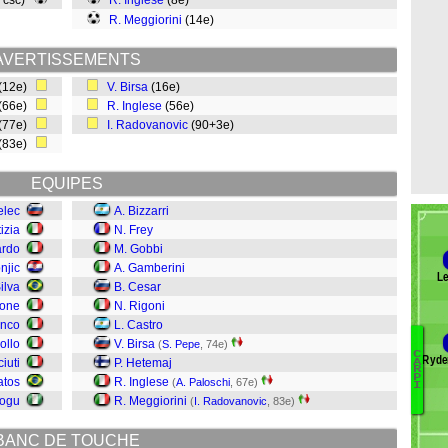
, csc)
R. Inglese
(8e)
R. Meggiorini
(14e)
AVERTISSEMENTS
(12e)
V. Birsa
(16e)
(66e)
R. Inglese
(56e)
(77e)
I. Radovanovic
(90+3e)
(83e)
EQUIPES
elec
A. Bizzarri
izia
N. Frey
ardo
M. Gobbi
njic
A. Gamberini
Le
ilva
B. Cesar
rone
N. Rigoni
anco
L. Castro
ollo
V. Birsa
(
S. Pepe
, 74e)
C
Ryde
iuti
P. Hetemaj
A
Br
R
P
atos
R. Inglese
(
A. Paloschi
, 67e)
B
I
kogu
R. Meggiorini
(
I. Radovanovic
, 83e)
W
G
BANC DE TOUCHE
R