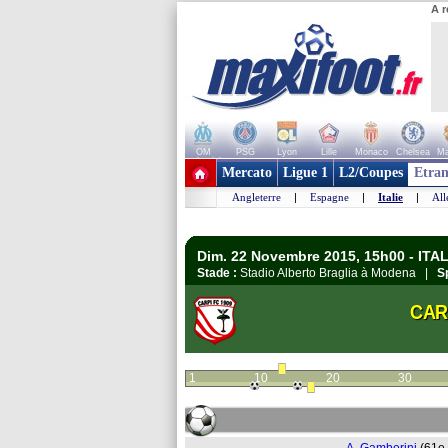
A r
OM
PSG
Lyon
Lille
Monaco
Chelsea
Ma
+ de clubs
Mercato
Ligue 1
L2/Coupes
Etran
Angleterre
|
Espagne
|
Italie
|
Al
Dim. 22 Novembre 2015, 15h00 - ITALI
Stade :
Stadio Alberto Braglia à Modena |
S
CAR
1
10
20
30