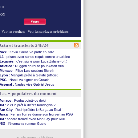
UI
NON
Voter
Voir les resultats
-
Voir les sondages précédents
Actu et transferts 24h/24
Nice
: Kevin Carlos va partir en Italie
L1
: prison avec sursis requis contre un arbitre
Leganés
: c'est signé pour Luca Zidane (off.)
Atletico
: Ruggeri en route pour Aston Villa
Monaco
: Filipe Luis soutient Biereth
Lyon
: Mangala prêté à Getafe (officiel)
PSG
: Nsoki va signer en Croatie
Arsenal
: Naples vise Gabriel Jesus
Real
: Mastantuono prêté à la Fiorentina (off.)
Les + populaires du moment
Man City
: accord avec le Barça pour Rodri ?
Rennes
: Haise a prolongé (officiel)
Monaco
: Pogba pointé du doigt
Palace
: Tomiyasu a convaincu (officiel)
OM
: le club prêt à libérer Kondogbia ?
OM
: B. Genesio - "ce n'est pas idéal"
Man City
: Rodri préfère le Barça au Real !
TFC
: Sion Oppong signe pour 4 ans (officiel)
Barça
: Ferran Torres donne son feu vert au PSG
PSG
: Liverpool va proposer 115 M€ pour ...
OM
: accord trouvé avec Man City pour Rulli
Norvège
: la démission d'Infantino réclamée
PSG
: l'étonnante rumeur Gusto
PSG
: Mbaye, deux pistes se détachent
OM
: une offre pour Bulka
Monaco
: Filipe Luis veut remplacer Akliouche
Ouganda
: Owori battu à mort à Kampala
Grenade
: Luca Zidane va changer de club
emplacement publicitaire