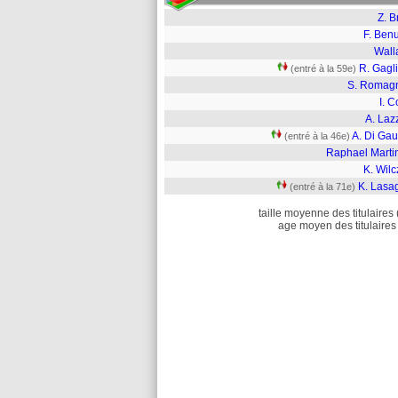
Z. B
F. Ben
Wall
R. Gagl
(entré à la 59e)
S. Romagn
I. C
A. Laz
A. Di Gau
(entré à la 46e)
Raphael Marti
K. Wil
K. Lasa
(entré à la 71e)
taille moyenne des titulaires 
age moyen des titulaires 