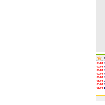
13h56
13h35
13h12
12h48
12h25
05/08
02/08
01/08
02/08
01/08
05/08
03/08
05/08
03/08
03/08