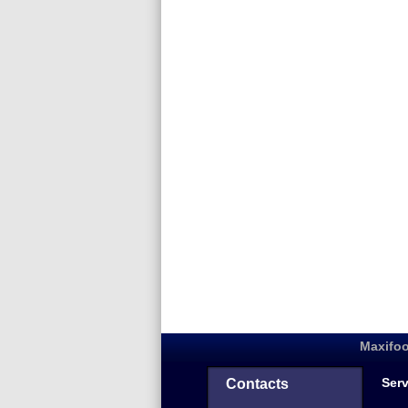
Maxifoo
Serv
Contacts