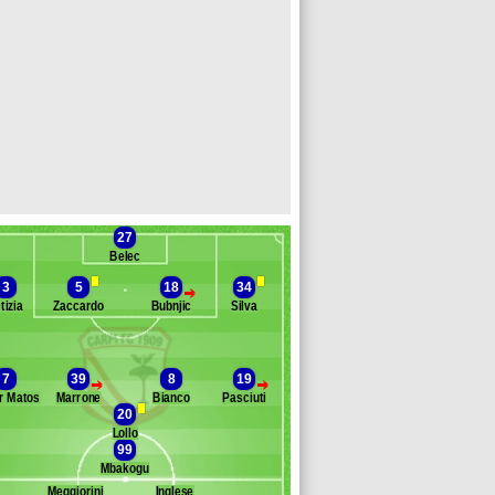
27
Belec
3
5
18
34
>
tizia
Zaccardo
Bubnjic
Silva
Banc des remplaçants
Carpi
7
39
8
19
>
>
r Matos
Marrone
Bianco
Pasciuti
kic
20
enussi
Lollo
allace
99
agliolo
Mbakogu
omagnoli
Meggiorini
Inglese