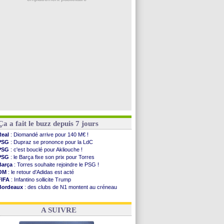
Juve
: Zhegrova très clair sur son futur
OM
: Aguerd, le plan B de Naples
Arsenal
: Guimarães a signé son contrat
Nantes
: direction Chypre pour Duverne
Monaco
: le remplaçant d'Akliouche en ...
Voir les brèves précédentes
Ça a fait le buzz depuis 7 jours
Real
: Diomandé arrive pour 140 M€ !
PSG
: Dupraz se prononce pour la LdC
PSG
: c'est bouclé pour Akliouche !
PSG
: le Barça fixe son prix pour Torres
Barça
: Torres souhaite rejoindre le PSG !
OM
: le retour d'Adidas est acté
FIFA
: Infantino sollicite Trump
Bordeaux
: des clubs de N1 montent au créneau
Argentine
: quand Medina recadre... sa mère
Real
: le démenti de Leipzig pour Diomandé
A SUIVRE