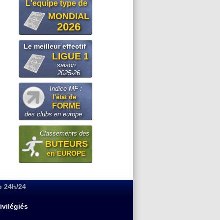
L'equipe type de
MONDIAL
2026
Le meilleur effectif
LIGUE 1
saison
2025-26
Indice MF :
l'état de
FORME
des clubs en europe
Classements des
BUTEURS
en EUROPE
o 24h/24
ivilégiés