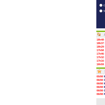
O
18h48
18h37
18h29
17h58
17h46
17h32
17h16
16h59
16h37
16h33
16h27
05/08
16h22
06/08
16h07
06/08
15h46
06/08
15h41
06/08
15h20
06/08
14h55
06/08
14h38
06/08
14h19