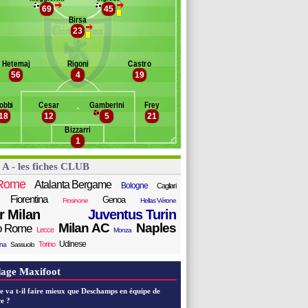
>
>
fie
69
45
anc des remplaçants
Chievo Verone
zzari
Birsa
>
23
ressan
i Gaudio
culin
Raphael Martinho
inelli
ilczek
Hetemaj
Rigoni
Castro
rdo
asagna
56
4
19
acciatore
nzi
obbi
Cesar
Gamberini
Frey
pe
18
12
5
21
adovanovic
Bizzarri
hristiansen
1
llissier
'Poku
 A - les fiches CLUB
aloschi
Rome
Atalanta Bergame
Bologne
Cagliari
Fiorentina
Genoa
Frosinone
Hellas Vérone
er Milan
Juventus Turin
Milan AC
Naples
o Rome
Lecce
Monza
Udinese
Torino
ana
Sassuolo
age Maxifoot
e va t-il faire mieux que Deschamps en équipe de
e ?