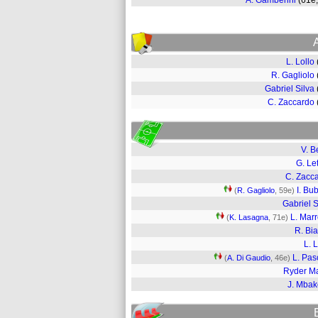
A. Gamberini
(61e
L. Lollo
R. Gagliolo
Gabriel Silva
C. Zaccardo
V. B
G. Let
C. Zacc
I. Bub
(
R. Gagliolo
, 59e)
Gabriel S
L. Mar
(
K. Lasagna
, 71e)
R. Bi
L. L
L. Pasc
(
A. Di Gaudio
, 46e)
Ryder M
J. Mba