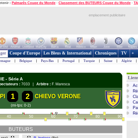
etenir :
Palmarès Coupe du Monde
-
Classement des BUTEURS Coupe du Monde
-
TA
emplacement publicitaire
n Utd
Arsenal
Liverpool
ManCity
Barca
Real
Atletico
Milan
Juve
Inter
Naples
ger
Coupe d'Europe
Les Bleus & International
Chroniques
TV
+
lemagne
|
Belgique
|
Pays-Bas
|
Portugal
|
Turquie
|
Suisse
|
Algérie
|
Liens
E - Série A
pectateurs :
7033 |
Arbitre :
F. Maresca
Act
Ré
1
2
PI
CHIEVO VERONE
Cl
Cal
(mi-tps: 0-2)
Pa
Ré
40
50
60
70
80
90
BUTEURS