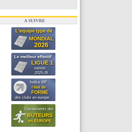
A SUIVRE
L'equipe type de
MONDIAL
2026
Le meilleur effectif
LIGUE 1
saison
2025-26
Indice MF :
l'état de
FORME
des clubs en europe
Classements des
BUTEURS
en EUROPE