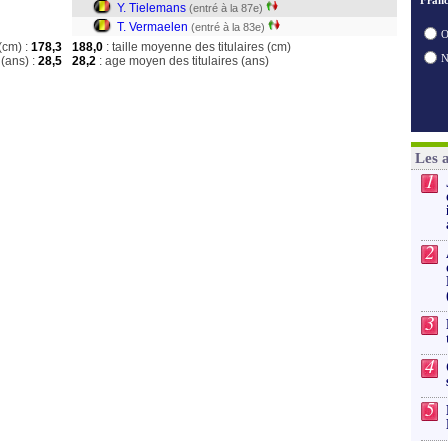
Franc
Y. Tielemans
(entré à la 87e)
T. Vermaelen
(entré à la 83e)
O
(cm) :
178,3
188,0
: taille moyenne des titulaires (cm)
(ans) :
28,5
28,2
: age moyen des titulaires (ans)
Les 
1
2
3
4
5