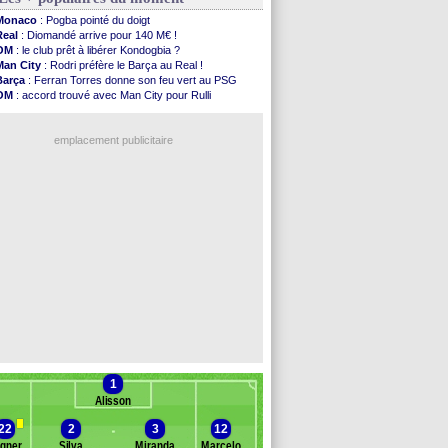
TFC
: Sion Oppong signe pour 4 ans (officiel)
Monaco
: Pogba pointé du doigt
PSG
: Liverpool va proposer 115 M€ pour ...
Real
: Diomandé arrive pour 140 M€ !
Norvège
: la démission d'Infantino réclamée
OM
: le club prêt à libérer Kondogbia ?
PSG
: Mbaye, deux pistes se détachent
Man City
: Rodri préfère le Barça au Real !
Monaco
: Filipe Luis veut remplacer Akliouche
Barça
: Ferran Torres donne son feu vert au PSG
Grenade
: Luca Zidane va changer de club
OM
: accord trouvé avec Man City pour Rulli
Juve
: Zhegrova très clair sur son futur
PSG
: l'étonnante rumeur Gusto
OM
: Aguerd, le plan B de Naples
OM
: une offre pour Bulka
Arsenal
: Guimarães a signé son contrat
emplacement publicitaire
Nantes
: direction Chypre pour Duverne
Monaco
: le remplaçant d'Akliouche en ...
Man Utd
: Bayindir signe au Celta (officiel)
Man City
: Enzo Fernandez pour l'après-Rodri ?
Naples
: l'option Monaco pour Lukaku !
Voir les brèves précédentes
1
Alisson
22
2
3
12
gner
Silva
Miranda
Marcelo