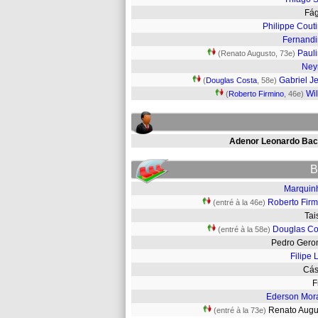
Fá
Philippe Cout
Fernand
Paul
(Renato Augusto, 73e)
Ney
Gabriel J
(
Douglas Costa
, 58e)
Wil
(
Roberto Firmino
, 46e)
Adenor Leonardo Bac
B
Marquin
Roberto Firm
(entré à la 46e)
Ta
Douglas Co
(entré à la 58e)
Pedro Ger
Filipe 
Cá
Ederson Mor
Renato Aug
(entré à la 73e)