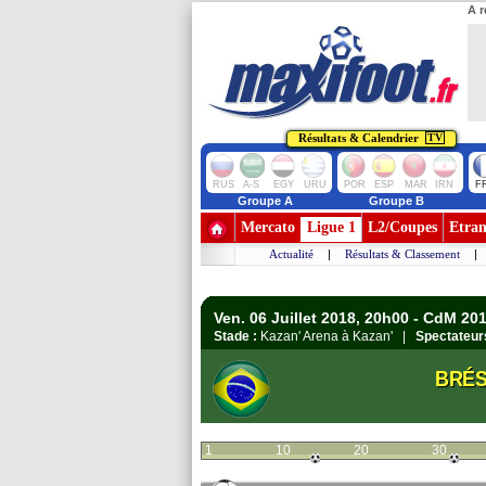
A r
Résultats & Calendrier
TV
RUS
A-S
EGY
URU
POR
ESP
MAR
IRN
F
Groupe A
Groupe B
Mercato
Ligue 1
L2/Coupes
Etran
Actualité
|
Résultats & Classement
|
Ven. 06 Juillet 2018, 20h00 - CdM 2018
Stade :
Kazan' Arena à Kazan' |
Spectateur
BRÉS
1
10
20
30