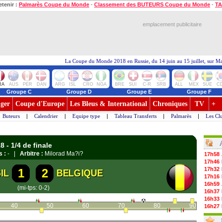
etenir :
Palmarès Coupe du Monde
-
Classement des BUTEURS Coupe du Monde
-
TA
emplacement publicitaire
La Coupe du Monde 2018 en Russie, du 14 juin au 15 juillet, sur M
RA
AUS
PER
DAN
ARG
ISL
CRO
NGA
BRE
SUI
C-R
SRB
ALL
MEX
SUE
C
Groupe C
Groupe D
Groupe E
Groupe F
ger
Coupe d'Europe
Les Bleus & International
Chroniques
TV
+
Buteurs
|
Calendrier
|
Equipe type
|
Tableau Transferts
|
Palmarès
|
Les Cl
 - 1/4 de finale
s :
- |
Arbitre :
Milorad Ma?i?
17h58
17h46
17h32
1
2
IL
BELGIQUE
17h16
16h59
(mi-tps: 0-2)
16h37
16h33
40
50
60
70
80
90
16h27
16h22
16h07