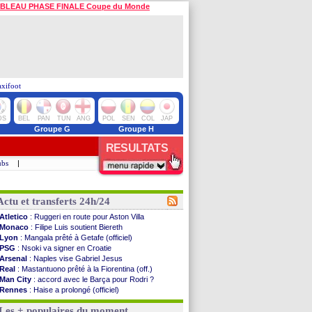
BLEAU PHASE FINALE Coupe du Monde
axifoot
DS
BEL
PAN
TUN
ANG
POL
SEN
COL
JAP
Groupe G
Groupe H
RESULTATS
ubs
|
Actu et transferts 24h/24
Atletico
: Ruggeri en route pour Aston Villa
Monaco
: Filipe Luis soutient Biereth
Lyon
: Mangala prêté à Getafe (officiel)
PSG
: Nsoki va signer en Croatie
Arsenal
: Naples vise Gabriel Jesus
Real
: Mastantuono prêté à la Fiorentina (off.)
Man City
: accord avec le Barça pour Rodri ?
Rennes
: Haise a prolongé (officiel)
Palace
: Tomiyasu a convaincu (officiel)
Les + populaires du moment
OM
: B. Genesio - "ce n'est pas idéal"