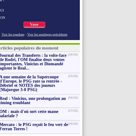
e ?
UI
NON
Voter
Voir les resultats
-
Voir les sondages précédents
articles populaires du moment
(06/08)
Journal des Transferts : la volte-face
de Rodri, l'OM finalise deux ventes
importantes, Vinicius et Diomandé
agitent le Real...
(05/08)
A une semaine de la Supercoupe
d'Europe, le PSG rate sa rentrée -
Débrief et NOTES des joueurs
(Majorque 3-0 PSG)
(06/08)
Real : Vinicius, une prolongation au
timing troublant
(07/08)
OM : mais d'où sort cette masse
salariale ?
(06/08)
Mercato : le PSG reçoit le feu vert de
Ferran Torres !