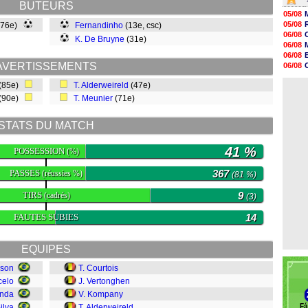
BUTEURS
15h46
05/08
15h41
05/08
 (76e)
Fernandinho
(13e, csc)
15h20
06/08
K. De Bruyne
(31e)
14h55
06/08
14h38
06/08
14h19
AVERTISSEMENTS
06/08
13h56
06/08
13h35
(85e)
T. Alderweireld
(47e)
06/08
13h12
 (90e)
T. Meunier
(71e)
12h48
12h25
12h06
STATS DU MATCH
11h53
11h31
41 %
POSSESSION
(%)
PASSES
367
(réussies %)
(81 %)
TIRS
9
(cadrés)
(3)
FAUTES SUBIES
14
EQUIPES
sson
T. Courtois
celo
J. Vertonghen
anda
V. Kompany
Fá
ilva
T. Alderweireld