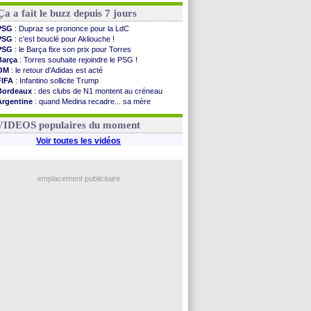
Ça a fait le buzz depuis 7 jours
PSG
: Dupraz se prononce pour la LdC
PSG
: c'est bouclé pour Akliouche !
PSG
: le Barça fixe son prix pour Torres
Barça
: Torres souhaite rejoindre le PSG !
OM
: le retour d'Adidas est acté
FIFA
: Infantino sollicite Trump
Bordeaux
: des clubs de N1 montent au créneau
Argentine
: quand Medina recadre... sa mère
Real
: le démenti de Leipzig pour Diomandé
OM
: Paixão attire un 2e club anglais
VIDEOS populaires du moment
Voir toutes les vidéos
emplacement publicitaire