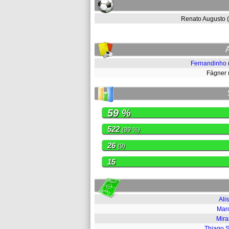
Renato Augusto
Fernandinho
Fágner
59 %
522
(89 %)
26
(9)
15
Ali
Mar
Mir
Thiago S