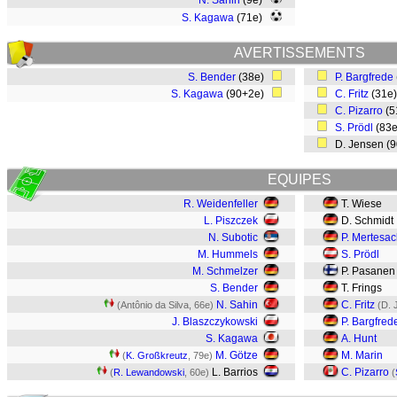
N. Sahin
(9e)
S. Kagawa
(71e)
AVERTISSEMENTS
S. Bender
(38e)
P. Bargfrede
S. Kagawa
(90+2e)
C. Fritz
(31e
C. Pizarro
(5
S. Prödl
(83
D. Jensen (
EQUIPES
R. Weidenfeller
T. Wiese
L. Piszczek
D. Schmidt
N. Subotic
P. Mertesac
M. Hummels
S. Prödl
M. Schmelzer
P. Pasanen
S. Bender
T. Frings
N. Sahin
C. Fritz
(Antônio da Silva, 66e)
(D. 
J. Blaszczykowski
P. Bargfred
S. Kagawa
A. Hunt
M. Götze
M. Marin
(
K. Großkreutz
, 79e)
L. Barrios
C. Pizarro
(
R. Lewandowski
, 60e)
(