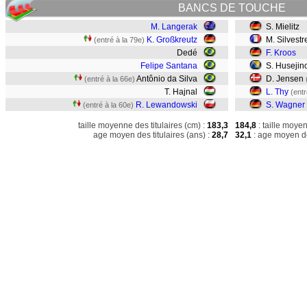
BANCS DE TOUCHE
M. Langerak
S. Mielitz
K. Großkreutz
M. Silvestr
(entré à la 79e)
Dedé
F. Kroos
Felipe Santana
S. Husejino
Antônio da Silva
D. Jensen
(entré à la 66e)
T. Hajnal
L. Thy
(entr
R. Lewandowski
S. Wagner
(entré à la 60e)
taille moyenne des titulaires (cm) :
183,3
184,8
: taille moye
age moyen des titulaires (ans) :
28,7
32,1
: age moyen de