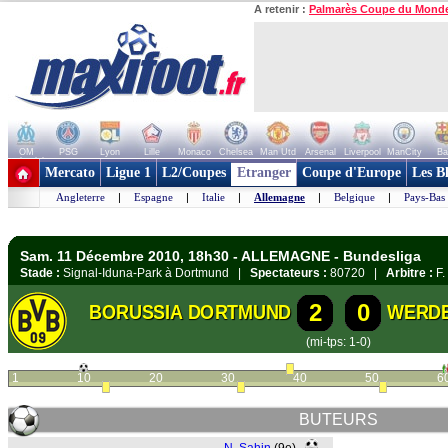
A retenir :
Palmarès Coupe du Mond
OM
PSG
Lyon
Lille
Monaco
Chelsea
Man Utd
Arsenal
Liverpool
ManCity
Ba
+ de clubs
Mercato
Ligue 1
L2/Coupes
Etranger
Coupe d'Europe
Les B
Angleterre
|
Espagne
|
Italie
|
Allemagne
|
Belgique
|
Pays-Bas
Sam. 11 Décembre 2010, 18h30 - ALLEMAGNE - Bundesliga
Stade :
Signal-Iduna-Park à Dortmund |
Spectateurs :
80720 |
Arbitre :
F.
2
0
BORUSSIA DORTMUND
WERD
(mi-tps: 1-0)
1
10
20
30
40
50
6
BUTEURS