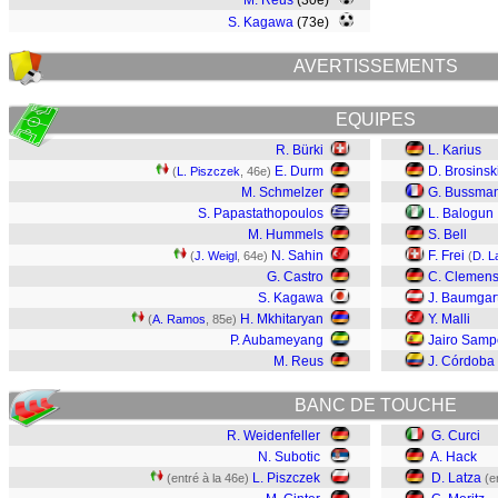
M. Reus
(30e)
S. Kagawa
(73e)
AVERTISSEMENTS
EQUIPES
R. Bürki
L. Karius
E. Durm
D. Brosinsk
(
L. Piszczek
, 46e)
M. Schmelzer
G. Bussma
S. Papastathopoulos
L. Balogun
M. Hummels
S. Bell
N. Sahin
F. Frei
(
J. Weigl
, 64e)
(
D. L
G. Castro
C. Clemen
S. Kagawa
J. Baumgart
H. Mkhitaryan
Y. Malli
(
A. Ramos
, 85e)
P. Aubameyang
Jairo Samp
M. Reus
J. Córdoba
BANC DE TOUCHE
R. Weidenfeller
G. Curci
N. Subotic
A. Hack
L. Piszczek
D. Latza
(entré à la 46e)
(e