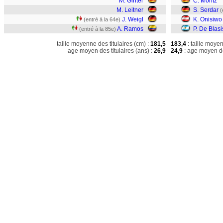
M. Ginter
C. Moritz
M. Leitner
S. Serdar
(
J. Weigl
K. Onisiwo
(entré à la 64e)
A. Ramos
P. De Blasi
(entré à la 85e)
taille moyenne des titulaires (cm) :
181,5
183,4
: taille moye
age moyen des titulaires (ans) :
26,9
24,9
: age moyen de