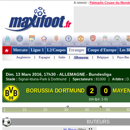
A retenir :
Palmarès Coupe du Mond
OM
PSG
Lyon
Lille
Monaco
Chelsea
Man Utd
Arsenal
Liverpool
ManCity
Ba
+ de clubs
Mercato
Ligue 1
L2/Coupes
Etranger
Coupe d'Europe
Les B
Angleterre
|
Espagne
|
Italie
|
Allemagne
|
Belgique
|
Pays-Bas
Dim. 13 Mars 2016, 17h30 - ALLEMAGNE - Bundesliga
Stade :
Signal-Iduna-Park à Dortmund |
Spectateurs :
81000 |
Arbitre :
D.
2
0
BORUSSIA DORTMUND
MAYE
(mi-tps: 1-0)
1
10
20
30
40
50
6
BUTEURS