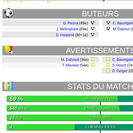
BUTEURS
G. Reyna
(49e)
C. Baumgart
J. Bellingham
(69e)
M. Dabour
(
E. Haaland
(90+1e)
AVERTISSEMENT
M. Dahoud
(36e)
C. Baumgart
T. Meunier
(54e)
S. Posch
(7
D. Geiger
(2
STATS DU MATC
59 %
POSSESSION
(%)
546
PASSES
(réussies %)
(86 %)
24
TIRS
(cadrés)
(13)
4
CORNERS JOUES