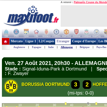
A retenir :
Palmarès Coupe du Mond
OM
PSG
Lyon
Lille
Monaco
Chelsea
Man Utd
Arsenal
Liverpool
ManCity
Ba
+ de clubs
Mercato
Ligue 1
L2/Coupes
Etranger
Coupe d'Europe
Les B
Angleterre
|
Espagne
|
Italie
|
Allemagne
|
Belgique
|
Pays-Bas
Ven. 27 Août 2021, 20h30 - ALLEMAGNE
Stade :
Signal-Iduna-Park à Dortmund |
Spec
:
F. Zwayer
3
2
BORUSSIA DORTMUND
HOFFE
(mi-tps: 0-0)
1
10
20
30
40
50
6