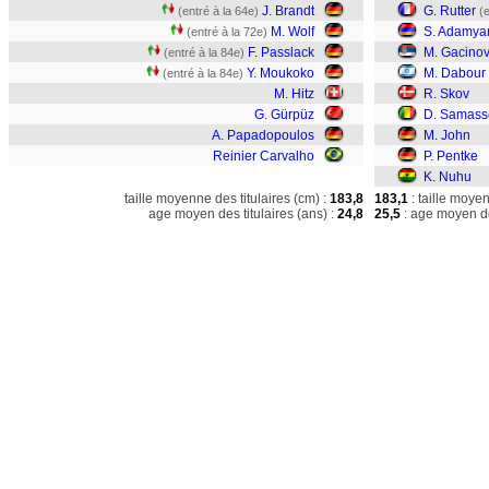
J. Brandt
G. Rutter
(entré à la 64e)
(
M. Wolf
S. Adamya
(entré à la 72e)
F. Passlack
M. Gacinov
(entré à la 84e)
Y. Moukoko
M. Dabour
(entré à la 84e)
M. Hitz
R. Skov
G. Gürpüz
D. Samass
A. Papadopoulos
M. John
Reinier Carvalho
P. Pentke
K. Nuhu
taille moyenne des titulaires (cm) :
183,8
183,1
: taille moye
age moyen des titulaires (ans) :
24,8
25,5
: age moyen de