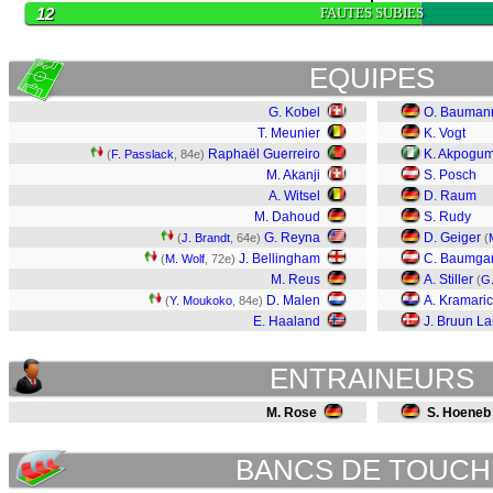
12
FAUTES SUBIES
EQUIPES
G. Kobel
O. Bauman
T. Meunier
K. Vogt
Raphaël Guerreiro
K. Akpogu
(
F. Passlack
, 84e)
M. Akanji
S. Posch
A. Witsel
D. Raum
M. Dahoud
S. Rudy
G. Reyna
D. Geiger
(
J. Brandt
, 64e)
(
J. Bellingham
C. Baumgar
(
M. Wolf
, 72e)
M. Reus
A. Stiller
(
G.
D. Malen
A. Kramaric
(
Y. Moukoko
, 84e)
E. Haaland
J. Bruun L
ENTRAINEURS
M. Rose
S. Hoeneb
BANCS DE TOUCH