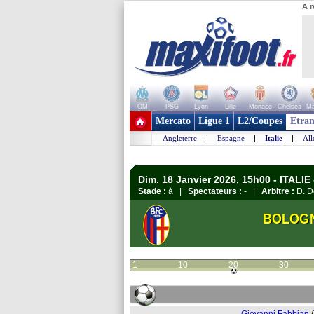
A r
OM
PSG
Lyon
Lille
Monaco
Chelsea
Ma
+ de clubs
Mercato
Ligue 1
L2/Coupes
Etran
Angleterre
|
Espagne
|
Italie
|
Al
Dim. 18 Janvier 2026, 15h00 - ITALIE 
Stade :
à |
Spectateurs :
- |
Arbitre :
D. D
BOLOG
1
10
20
30