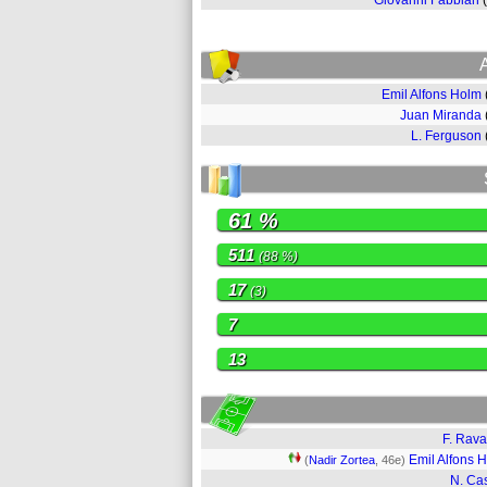
Giovanni Fabbian
Emil Alfons Holm
Juan Miranda
L. Ferguson
61 %
511
(88 %)
17
(3)
7
13
F. Rava
Emil Alfons 
(
Nadir Zortea
, 46e)
N. Ca