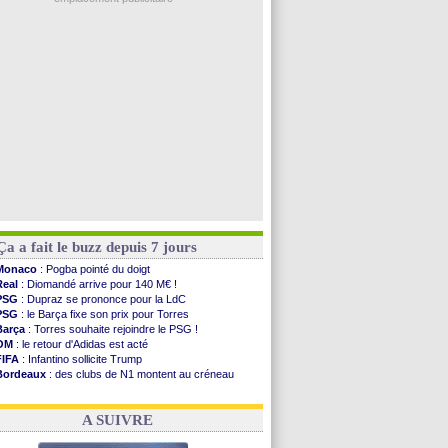
PSG
: Nsoki va signer en Croatie
Arsenal
: Naples vise Gabriel Jesus
Real
: Mastantuono prêté à la Fiorentina (off.)
Man City
: accord avec le Barça pour Rodri ?
Rennes
: Haise a prolongé (officiel)
Voir les brèves précédentes
Ça a fait le buzz depuis 7 jours
Monaco
: Pogba pointé du doigt
Real
: Diomandé arrive pour 140 M€ !
PSG
: Dupraz se prononce pour la LdC
PSG
: le Barça fixe son prix pour Torres
Barça
: Torres souhaite rejoindre le PSG !
OM
: le retour d'Adidas est acté
FIFA
: Infantino sollicite Trump
Bordeaux
: des clubs de N1 montent au créneau
Argentine
: quand Medina recadre... sa mère
Real
: le démenti de Leipzig pour Diomandé
A SUIVRE