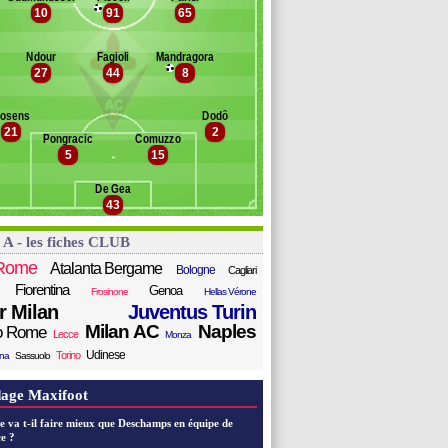
ykogiannis
10
91
65
Banc des remplaçants
Fiorentina
rtea
lbo
erguson
Ndour
Fagioli
Mandragora
rtini
mmobile
27
44
8
raschi
owe
ouadio
oro
osens
Dodô
ospo
essina
21
2
zzini
korupski
Pongracic
Comuzzo
5
15
olomon
Nicolussi Caviglia
De Gea
ohm
43
nieri
rescianini
 A - les fiches CLUB
hristensen
zzerini
Rome
Atalanta Bergame
Bologne
Cagliari
Fiorentina
Genoa
Frosinone
Hellas Vérone
er Milan
Juventus Turin
Milan AC
Naples
o Rome
Lecce
Monza
Udinese
Torino
ana
Sassuolo
age Maxifoot
e va t-il faire mieux que Deschamps en équipe de
e ?