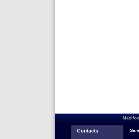
Maxifoo
Serv
Contacts