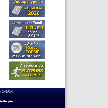
L'equipe type de
MONDIAL
2026
Le meilleur effectif
LIGUE 1
saison
2025-26
Indice MF :
l'état de
FORME
des clubs en europe
Classements des
BUTEURS
en EUROPE
o 24h/24
ivilégiés