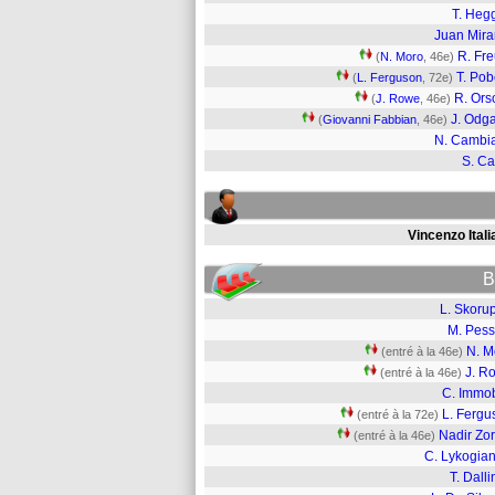
T. He
Juan Mir
R. Fre
(
N. Moro
, 46e)
T. Po
(
L. Ferguson
, 72e)
R. Orso
(
J. Rowe
, 46e)
J. Odg
(
Giovanni Fabbian
, 46e)
N. Cambi
S. Ca
Vincenzo Ital
B
L. Skoru
M. Pess
N. M
(entré à la 46e)
J. R
(entré à la 46e)
C. Immob
L. Fergu
(entré à la 72e)
Nadir Zor
(entré à la 46e)
C. Lykogian
T. Dall