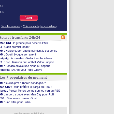
UI
NON
Voter
Voir les resultats
-
Voir les sondages précédents
Actu et transferts 24h/24
Man Utd
: le groupe pour défier le PSG
L3
: Caen premier leader
OM
: Højbjerg, son agent maintient le suspense
OM
: Gouiri évoque son avenir
Leipzig
: le transfert d'Asllani tombe à l'eau
L3
: 1ère utilisation du Football Video Support
OM
: Benatia envoie une pique à Longoria
illarreal
: Al-Ahli veut Pape Gueye
Lyon
: la dernière saison de Fonseca ?
Les + populaires du moment
OM
: un nouveau prétendant pour Højbjerg
Brest
: un gardien norvégien en approche ?
OM
: le club prêt à libérer Kondogbia ?
OM
: McCourt a versé 120 M€ en 2026
Man City
: Rodri préfère le Barça au Real !
PSG
: 4 retours dans le groupe face à Man Utd ...
Barça
: Ferran Torres donne son feu vert au PSG
Nice
: Kevin Carlos va partir en Italie
OM
: accord trouvé avec Man City pour Rulli
L1
: prison avec sursis requis contre un arbitre
PSG
: l'étonnante rumeur Gusto
Leganés
: c'est signé pour Luca Zidane (off.)
OM
: une offre pour Bulka
Atletico
: Ruggeri en route pour Aston Villa
OM
: Lucas Perri a été approché
Monaco
: Filipe Luis soutient Biereth
PSG
: 4 retours dans le groupe face à Man Utd ?
Lyon
: Mangala prêté à Getafe (officiel)
emplacement publicitaire