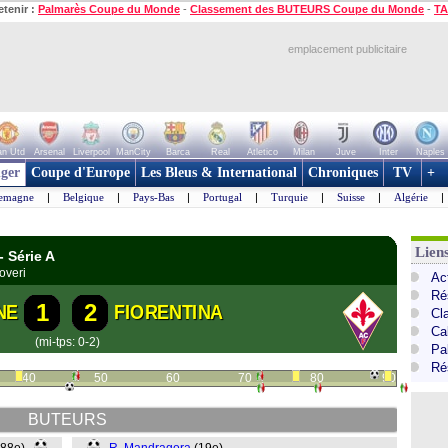
etenir :
Palmarès Coupe du Monde
-
Classement des BUTEURS Coupe du Monde
-
TA
emplacement publicitaire
n Utd
Arsenal
Liverpool
ManCity
Barca
Real
Atletico
Milan
Juve
Inter
Naples
ger
Coupe d'Europe
Les Bleus & International
Chroniques
TV
+
lemagne
|
Belgique
|
Pays-Bas
|
Portugal
|
Turquie
|
Suisse
|
Algérie
|
Liens
- Série A
overi
Act
Ré
1
2
NE
FIORENTINA
Cl
Cal
(mi-tps: 0-2)
Pa
Ré
40
50
60
70
80
90
BUTEURS