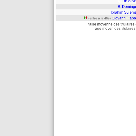
L. De Silve
B. Domíng
Ibrahim Sulem
Giovanni Fabb
(entré à la 46e)
taille moyenne des titulaires 
age moyen des titulaires 