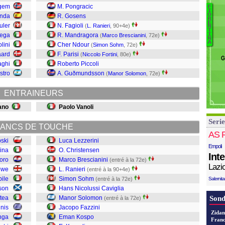
L
ggem
M. Pongracic
F
I
Zo
O
anda
R. Gosens
R
Ba
E
F
uler
N. Fagioli
(
L. Ranieri
, 90+4e)
N
T
Fo
I
bega
R. Mandragora
I
(
Marco Brescianini
, 72e)
N
B
R
A
lini
Cher Ndour
(
Simon Sohm
, 72e)
K
M
aard
F. Parisi
(
Niccolo Fortini
, 80e)
G
K
P
aghi
Roberto Piccoli
Fa
S
stro
A. Guðmundsson
(
Manor Solomon
, 72e)
S
ENTRAINEURS
S
Ra
iano
Paolo Vanoli
B
Serie
C
ANCS DE TOUCHE
Le
AS 
pski
Luca Lezzerini
Empoli
ina
O. Christensen
Int
oro
Marco Brescianini
(entré à la 72e)
Lazi
owe
L. Ranieri
(entré à la 90+4e)
ile
Simon Sohm
(entré à la 72e)
Salernit
son
Hans Nicolussi Caviglia
tea
Manor Solomon
Sond
(entré à la 72e)
nis
Jacopo Fazzini
Zidan
inga
Eman Kospo
Franc