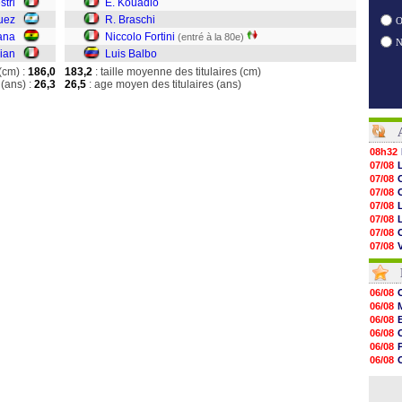
stri
E. Kouadio
uez
R. Braschi
O
ana
Niccolo Fortini
(entré à la 80e)
ian
Luis Balbo
(cm) :
186,0
183,2
: taille moyenne des titulaires (cm)
(ans) :
26,3
26,5
: age moyen des titulaires (ans)
08h32
07/08
07/08
07/08
07/08
07/08
07/08
07/08
V
07/08
07/08
07/08
06/08
07/08
06/08
07/08
06/08
07/08
06/08
07/08
06/08
07/08
06/08
07/08
07/08
07/08
07/08
07/08