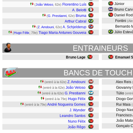
Júnior
Florentino Luís
(
João Veloso
, 62e)
Bruno Carv
A. Belotti
Daniel Rod
Bruma
(
G. Prestianni
, 62e)
Fontini
(Ale
Arthur Cabral
Bernardo 
A. Schjelderup
(
Z. Amdouni
, 62e)
Júlio Este
Tiago Maria Antunes Gouveia
(
Hugo Félix
, 79e)
ENTRAINEURS
Bruno Lage
Emanuel 
BANCS DE TOUCH
Z. Amdouni
Alex Reis
(entré à la 62e)
João Veloso
Giovanny 
(entré à la 62e)
G. Prestianni
Túlio
(entré à la 62e)
(entr
Hugo Félix
Diogo Gon
(entré à la 79e)
André Nogueira Gomes
Rui Maia
(entré à la 79e)
(
Diogo Nas
J. Wynder
Francisco 
Leandro Santos
João Mato
Nuno Félix
Gonçalo C
João Rêgo