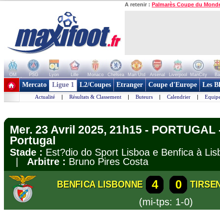
A retenir :
Palmarès Coupe du Mond
OM
PSG
Lyon
Lille
Monaco
Chelsea
Man Utd
Arsenal
Liverpool
ManCity
Ba
+ de clubs
Mercato
Ligue 1
L2/Coupes
Etranger
Coupe d'Europe
Les B
Actualité
|
Résultats & Classement
|
Buteurs
|
Calendrier
|
Equipe
Mer. 23 Avril 2025, 21h15 - PORTUGAL
Portugal
Stade :
Est?dio do Sport Lisboa e Benfica à L
|
Arbitre :
Bruno Pires Costa
4
0
BENFICA LISBONNE
TIRSE
(mi-tps: 1-0)