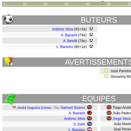
1
10
20
30
40
50
6
BUTEURS
António Silva
(45+3e)
A. Bajrami
(74e)
A. Belotti
(78e)
L. Barreiro
(90+1e)
AVERTISSEMENT
José Pereira
Giovanny Mo
EQUIPES
Samuel Soares
Tiago Andr
(
André Nogueira Gomes
, 79e)
A. Bajrami
João Pedro
António Silva
Jorge Silva
João Marti
S. Dahl
José Perei
L. Barreiro