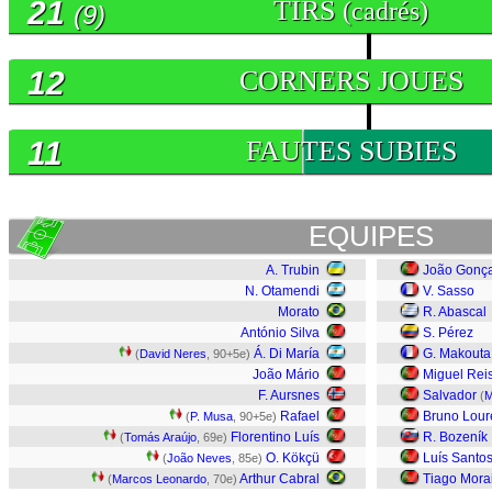
21
TIRS
(cadrés)
(9)
12
CORNERS JOUES
11
FAUTES SUBIES
EQUIPES
A. Trubin
João Gonça
N. Otamendi
V. Sasso
Morato
R. Abascal
António Silva
S. Pérez
Á. Di María
G. Makouta
(
David Neres
, 90+5e)
João Mário
Miguel Rei
F. Aursnes
Salvador
(
M
Rafael
Bruno Lour
(
P. Musa
, 90+5e)
Florentino Luís
R. Bozeník
(
Tomás Araújo
, 69e)
O. Kökçü
Luís Santo
(
João Neves
, 85e)
Arthur Cabral
Tiago Mora
(
Marcos Leonardo
, 70e)