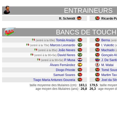
ENTRAINEURS
R. Schmidt
Ricardo P
BANCS DE TOUCH
Tomás Araújo
Berna
(entré à la 69e)
(entr
Marcos Leonardo
I. Vukotic
(entré à la 70e)
(
João Neves
Machado
(entré à la 85e)
(
David Neres
Gonçalo A
(entré à la 90+5e)
P. Musa
J. De Santi
(entré à la 90+5e)
Álvaro Fernández
M. Watai
Diogo Prioste
Tomé Sou
Samuel Soares
Martim Tav
Tiago Maria Antunes Gouveia
Joel da Sil
taille moyenne des titulaires (cm) :
183,1
179,5
: taille moye
age moyen des titulaires (ans) :
26,8
26,3
: age moyen de