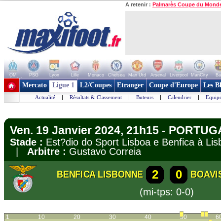
A retenir :
Palmarès Coupe du Mond
OM
PSG
Lyon
Lille
Monaco
Chelsea
Man Utd
Arsenal
Liverpool
ManCity
Ba
+ de clubs
Mercato
Ligue 1
L2/Coupes
Etranger
Coupe d'Europe
Les B
Actualité
|
Résultats & Classement
|
Buteurs
|
Calendrier
|
Equipe
Ven. 19 Janvier 2024, 21h15 - PORTUGA
Stade :
Est?dio do Sport Lisboa e Benfica à L
|
Arbitre :
Gustavo Correia
2
0
BENFICA LISBONNE
BOAVI
(mi-tps: 0-0)
1
10
20
30
40
50
6