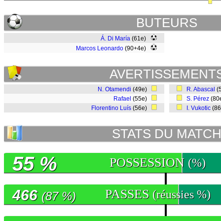
BUTEURS
Á. Di María
(61e)
Marcos Leonardo
(90+4e)
AVERTISSEMENT
N. Otamendi
(49e)
R. Abascal
(
Rafael
(55e)
S. Pérez
(80
Florentino Luís
(56e)
I. Vukotic
(8
STATS DU MATC
55 %
POSSESSION
(%)
466
PASSES
(réussies %)
(87 %)