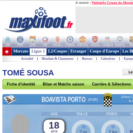
A retenir :
Palmarès Coupe du Mond
OM
PSG
Lyon
Lille
Monaco
Chelsea
Man Utd
Arsenal
Liverpool
ManCity
Ba
+ de clubs
Mercato
Ligue 1
L2/Coupes
Etranger
Coupe d'Europe
Les B
Actualité
|
Résultats & Classement
|
Buteurs
|
Calendrier
|
Equipe
TOMÉ SOUSA
Le
Fiche d'identité
Bilan et Matchs saison
Carrière & Sélections
Début Co
BOAVISTA PORTO
(POR)
n.
AGE
TAILLE
POIDS
N
18
ans
? m
? kg
P