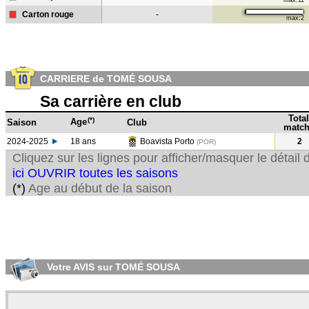
max:11
Carton rouge
-
max:2
CARRIERE de TOMÉ SOUSA
Sa carrière en club
Total
(*)
Age
Saison
Club
match
2024-2025
18 ans
Boavista Porto
2
(POR)
Cliquez sur les lignes pour afficher/masquer le détai
ici OUVRIR toutes les saisons
(*)
Age au début de la saison
Votre AVIS sur TOMÉ SOUSA