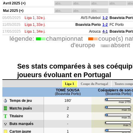
Avril 2025 (+)
abs.
abs.
abs.
abs.
abs
Mai 2025 (+)
abs.
abs.
abs.
05/05/2025
Liga 1, 32e j.
AVS Futebol
1-2
Boavista Port
11/05/2025
Liga 1, 33e j.
Boavista Porto
1-2
FC Porto
17/05/2025
Liga 1, 34e j.
Arouca
4-1
Boavista Port
légende:
championnat
coupe(s) na
d'europe
absent
abs.
Ses stats comparées à ses coéquipi
joueurs évoluant en Portugal
Liga 1
Coupe du Portugal
Toutes compé
TOMÉ SOUSA
Coéquipiers de son 
(Boavista Porto)
(Boavista Porto)
Temps de jeu
180'
max:2755
Matchs joués
2
max:33
T
Titulaire
2
max:31
Buts marqués
-
max:5
Carton jaune
1