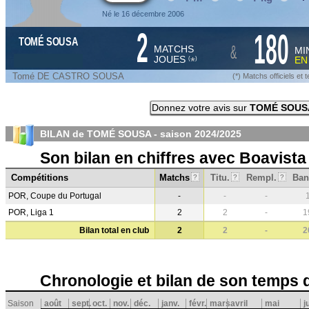
Né le 16 décembre 2006
2
180
TOMÉ SOUSA
&
MATCHS
MI
JOUES
E
*
(
)
Tomé DE CASTRO SOUSA
(*) Matchs officiels e
Donnez votre avis sur
TOMÉ SOUS
BILAN de TOMÉ SOUSA - saison
2024/2025
Son bilan en chiffres avec Boavista
Compétitions
Matchs
Titu.
Rempl.
Ban
?
?
?
POR, Coupe du Portugal
-
-
-
POR, Liga 1
2
2
-
1
Bilan total en club
2
2
-
2
Chronologie et bilan de son temps 
Saison
août
sept.
oct.
nov.
déc.
janv.
févr.
mars
avril
mai
j