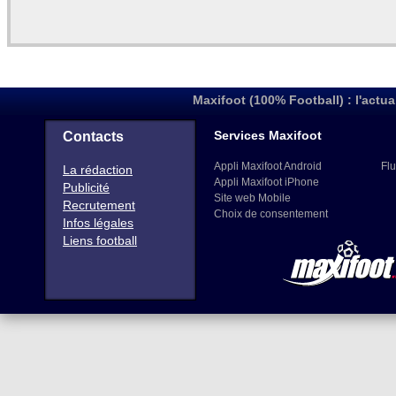
Maxifoot (100% Football) : l'actua
Services Maxifoot
Contacts
Appli Maxifoot Android
Flu
La rédaction
Appli Maxifoot iPhone
Publicité
Site web Mobile
Recrutement
Choix de consentement
Infos légales
Liens football