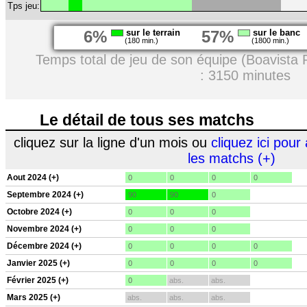
Tps jeu:
6%
sur le terrain
57%
sur le banc
(180 min.)
(1800 min.)
Temps total de jeu de son équipe (Boavista 
: 3150 minutes
Le détail de tous ses matchs
cliquez sur la ligne d'un mois ou
cliquez ici pour 
les matchs (+)
Aout 2024 (+)
0
0
0
0
Septembre 2024 (+)
90
90
0
Octobre 2024 (+)
0
0
0
Novembre 2024 (+)
0
0
0
Décembre 2024 (+)
0
0
0
0
Janvier 2025 (+)
0
0
0
0
Février 2025 (+)
0
abs.
abs.
Mars 2025 (+)
abs.
abs.
abs.