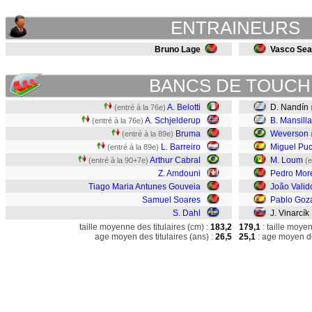
ENTRAINEURS
Bruno Lage
Vasco Sea
BANCS DE TOUCH
A. Belotti
D. Nandín
(entré à la 76e)
A. Schjelderup
B. Mansilla
(entré à la 76e)
Bruma
Weverson
(entré à la 89e)
L. Barreiro
Miguel Pu
(entré à la 89e)
Arthur Cabral
M. Loum
(entré à la 90+7e)
(e
Z. Amdouni
Pedro More
Tiago Maria Antunes Gouveia
João Valid
Samuel Soares
Pablo Goz
S. Dahl
J. Vinarcík
taille moyenne des titulaires (cm) :
183,2
179,1
: taille moye
age moyen des titulaires (ans) :
26,5
25,1
: age moyen de