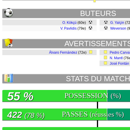
BUTEURS
O. Kökçü
(60e)
G. Yalçin
(72
V. Pavlidis
(79e)
Weverson
(
AVERTISSEMENT
Álvaro Fernández
(72e)
Pedro Carva
N. Mantl
(76
José Fontán
STATS DU MATC
55 %
POSSESSION
(%)
422
PASSES
(réussies %)
(78 %)