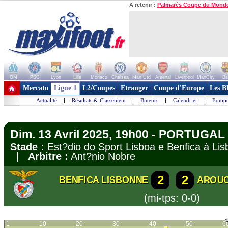
A retenir :
Palmarès Coupe du Mond
OM
PSG
Lyon
Lille
Monaco
Chelsea
Man Utd
Arsenal
Liverpool
ManCity
Ba
+ de clubs
Mercato
Ligue 1
L2/Coupes
Etranger
Coupe d'Europe
Les B
Actualité
|
Résultats & Classement
|
Buteurs
|
Calendrier
|
Equipe
Dim. 13 Avril 2025, 19h00 - PORTUGAL 
Stade :
Est?dio do Sport Lisboa e Benfica à L
|
Arbitre :
Ant?nio Nobre
2
2
BENFICA LISBONNE
AROU
(mi-tps: 0-0)
1
10
20
30
40
50
6