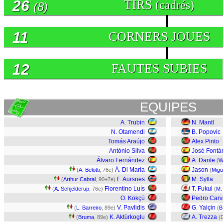
26
TIRS
(cadrés)
(8)
11
CORNERS JOUES
12
FAUTES SUBIES
EQUIPES
A. Trubin
N. Mantl
N. Otamendi
B. Popovic
Tomás Araújo
Alex Pinto
António Silva
José Fontá
Álvaro Fernández
A. Dante
(
W
Á. Di María
Jason
(
A. Belotti
, 76e)
(
Migu
F. Aursnes
M. Sylla
(
Arthur Cabral
, 90+7e)
Florentino Luís
T. Fukui
(
A. Schjelderup
, 76e)
(
M.
O. Kökçü
Pedro Carv
V. Pavlidis
G. Yalçin
(
L. Barreiro
, 89e)
(
B
K. Aktürkoglu
A. Trezza
(
Bruma
, 89e)
(