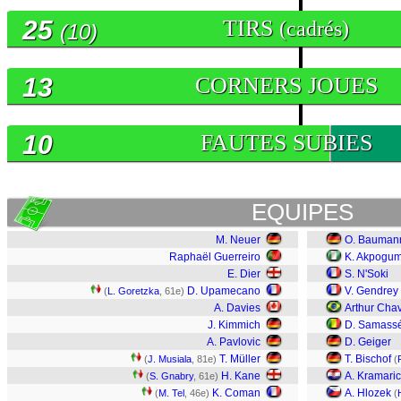
25
TIRS
(cadrés)
(10)
13
CORNERS JOUES
10
FAUTES SUBIES
EQUIPES
M. Neuer
O. Bauman
Raphaël Guerreiro
K. Akpogu
E. Dier
S. N'Soki
D. Upamecano
V. Gendrey
(
L. Goretzka
, 61e)
A. Davies
Arthur Cha
J. Kimmich
D. Samass
A. Pavlovic
D. Geiger
T. Müller
T. Bischof
(
J. Musiala
, 81e)
(
H. Kane
A. Kramaric
(
S. Gnabry
, 61e)
K. Coman
A. Hlozek
(
M. Tel
, 46e)
(