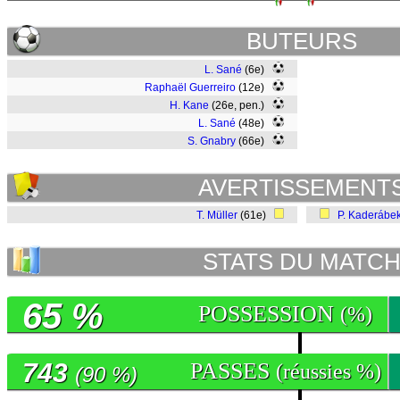
BUTEURS
L. Sané
(6e)
Raphaël Guerreiro
(12e)
H. Kane
(26e, pen.)
L. Sané
(48e)
S. Gnabry
(66e)
AVERTISSEMENT
T. Müller
(61e)
P. Kaderábe
STATS DU MATC
65 %
POSSESSION
(%)
743
PASSES
(réussies %)
(90 %)