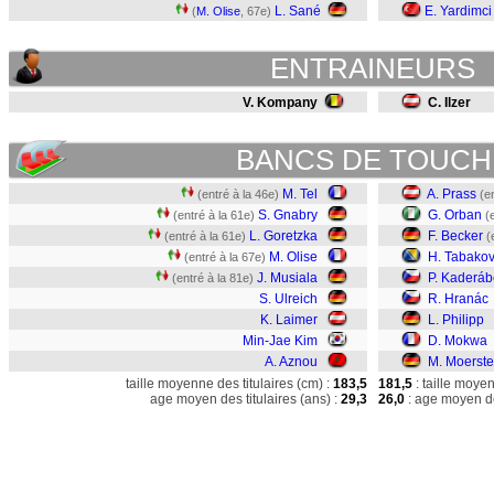
L. Sané
E. Yardimci
(
M. Olise
, 67e)
ENTRAINEURS
V. Kompany
C. Ilzer
BANCS DE TOUCH
M. Tel
A. Prass
(entré à la 46e)
(e
S. Gnabry
G. Orban
(entré à la 61e)
(
L. Goretzka
F. Becker
(entré à la 61e)
(
M. Olise
H. Tabakov
(entré à la 67e)
J. Musiala
P. Kaderáb
(entré à la 81e)
S. Ulreich
R. Hranác
K. Laimer
L. Philipp
Min-Jae Kim
D. Mokwa
A. Aznou
M. Moerste
taille moyenne des titulaires (cm) :
183,5
181,5
: taille moye
age moyen des titulaires (ans) :
29,3
26,0
: age moyen de