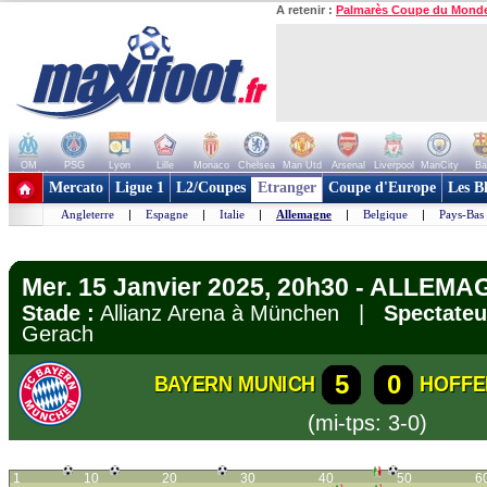
A retenir :
Palmarès Coupe du Mond
OM
PSG
Lyon
Lille
Monaco
Chelsea
Man Utd
Arsenal
Liverpool
ManCity
Ba
+ de clubs
Mercato
Ligue 1
L2/Coupes
Etranger
Coupe d'Europe
Les B
Angleterre
|
Espagne
|
Italie
|
Allemagne
|
Belgique
|
Pays-Bas
Mer. 15 Janvier 2025, 20h30 - ALLEMA
Stade :
Allianz Arena à München |
Spectateu
Gerach
5
0
BAYERN MUNICH
HOFFE
(mi-tps: 3-0)
1
10
20
30
40
50
6