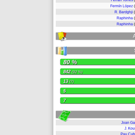
Ferran Torres
Fermín López
R. Bardghji
Raphinha
Raphinha
80 %
842
(92 %)
13
(7)
5
7
Joan Ga
J. Ko
Pau Cub