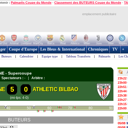
etenir :
Palmarès Coupe du Monde
-
Classement des BUTEURS Coupe du Monde
-
TA
emplacement publicitaire
n Utd
Arsenal
Liverpool
ManCity
Barca
Real
Atletico
Milan
Juve
Inter
Naples
ger
Coupe d'Europe
Les Bleus & International
Chroniques
TV
+
Buteurs
|
Calendrier
|
Equipe type
|
Tableau Transferts
|
Palmarès
|
Les Cl
GNE - Supercoupe
|
Spectateurs :
- |
Arbitre :
23h22
23h00
22h51
5
0
NE
ATHLETIC BILBAO
22h44
22h38
(mi-tps: 4-0)
22h27
22h15
40
50
60
70
80
90
22h00
21h48
21h39
BUTEURS
21h26
05/08
21h05
05/08