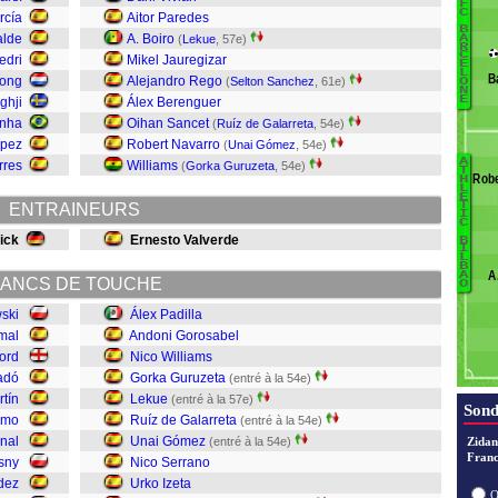
F
B
C
rcía
Aitor Paredes
B
alde
A. Boiro
L
(
Lekue
, 57e)
A
R
C
edri
Mikel Jauregizar
Ya
E
L
B
R
Jong
Alejandro Rego
(
Selton Sanchez
, 61e)
O
N
C
E
ghji
Álex Berenguer
M
nha
Oihan Sancet
(
Ruíz de Galarreta
, 54e)
D
ópez
Robert Navarro
(
Unai Gómez
, 54e)
B
A
rres
Williams
(
Gorka Guruzeta
, 54e)
B
T
Robe
H
S
L
Á
E
F
T
ENTRAINEURS
I
G
K
C
W
ick
Ernesto Valverde
B
M
I
G
L
B
A
A
L
ANCS DE TOUCHE
O
ski
Álex Padilla
G
mal
Andoni Gorosabel
ord
Nico Williams
U
adó
Gorka Guruzeta
(entré à la 54e)
S
tín
Lekue
(entré à la 57e)
Sond
lmo
Ruíz de Galarreta
(entré à la 54e)
nal
Unai Gómez
(entré à la 54e)
Zidan
Franc
sny
Nico Serrano
dez
Urko Izeta
O