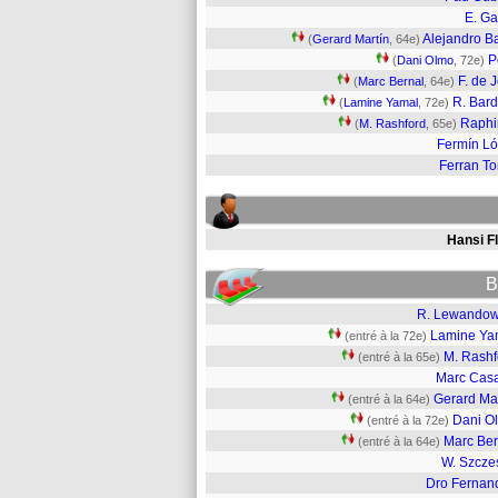
E. Ga
Alejandro B
(
Gerard Martín
, 64e)
P
(
Dani Olmo
, 72e)
F. de 
(
Marc Bernal
, 64e)
R. Bard
(
Lamine Yamal
, 72e)
Raphi
(
M. Rashford
, 65e)
Fermín L
Ferran To
Hansi Fl
B
R. Lewandow
Lamine Ya
(entré à la 72e)
M. Rashf
(entré à la 65e)
Marc Cas
Gerard Mar
(entré à la 64e)
Dani O
(entré à la 72e)
Marc Ber
(entré à la 64e)
W. Szcze
Dro Fernan