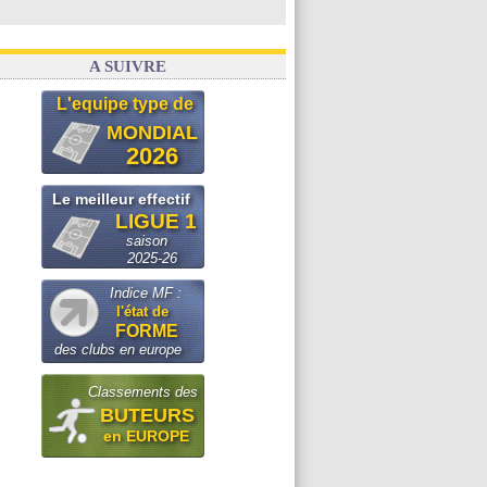
A SUIVRE
L'equipe type de
MONDIAL
2026
Le meilleur effectif
LIGUE 1
saison
2025-26
Indice MF :
l'état de
FORME
des clubs en europe
Classements des
BUTEURS
en EUROPE