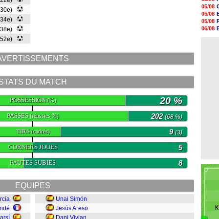
(22e)
20h47
05/08
(30e)
20h30
05/08
20h18
(34e)
05/08
20h04
06/08
(38e)
19h47
06/08
(52e)
19h34
06/08
19h14
19h06
AVERTISSEMENTS
18h50
18h30
18h20
STATS DU MATCH
17h58
20 %
POSSESSION
(%)
PASSES
202
(réussies %)
(68 %)
TIRS
9
(cadrés)
(3)
CORNERS JOUES
5
FAUTES SUBIES
8
EQUIPES
rcía
Unai Simón
K
undé
Jesús Areso
arsí
Dani Vivian