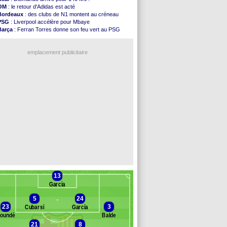
FIFA
: l'UEFA maintient la pression
OM
: le retour d'Adidas est acté
PSG
: Tebas encense Luis Enrique
Bordeaux
: des clubs de N1 montent au créneau
Real
: Vinicius jusqu'en 2032 (officiel)
PSG
: Liverpool accélère pour Mbaye
Lyon
: Mangala va rejoindre Getafe
Barça
: Ferran Torres donne son feu vert au PSG
OM
: une offre refusée pour Aguerd
PSG
: Luis Enrique satisfait malgré tout
Real
: c'est confirmé pour Vinicius
Man City
: Rodri préfère le Barça au Real !
Troyes
: Junior Diaz jusqu'en 2030 (officiel)
emplacement publicitaire
PSG
: Akliouche a signé (officiel)
OM
: une offre pour Bulka
PSG
: contrat signé pour Akliouche
Ouganda
: Owori battu à mort à Kampala
Arsenal
: Arteta veut créer une dynastie
Voir les brèves précédentes
13
García
5
24
23
3
Cubarsí
García
oundé
Balde
21
8