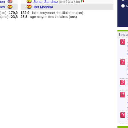
hen
Selton Sanchez
(entré à la 61e)
ues
Iker Monreal
(cm) :
179,9
182,9
: taille moyenne des titulaires (cm)
(ans) :
23,8
25,5
: age moyen des titulaires (ans)
Les 
1
2
3
4
5