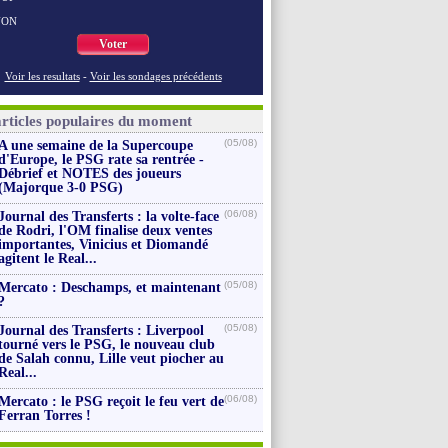
NON
Voter
Voir les resultats
-
Voir les sondages précédents
articles populaires du moment
(05/08)
A une semaine de la Supercoupe
d'Europe, le PSG rate sa rentrée -
Débrief et NOTES des joueurs
(Majorque 3-0 PSG)
(06/08)
Journal des Transferts : la volte-face
de Rodri, l'OM finalise deux ventes
importantes, Vinicius et Diomandé
agitent le Real...
(05/08)
Mercato : Deschamps, et maintenant
?
(05/08)
Journal des Transferts : Liverpool
tourné vers le PSG, le nouveau club
de Salah connu, Lille veut piocher au
Real...
(06/08)
Mercato : le PSG reçoit le feu vert de
Ferran Torres !