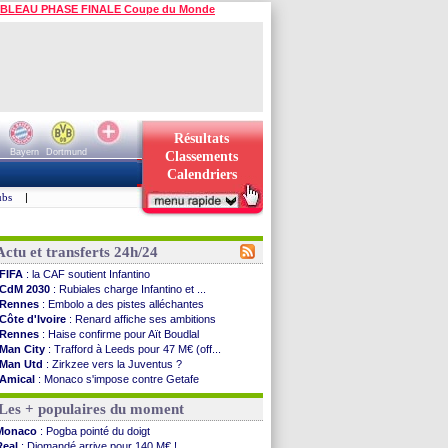
BLEAU PHASE FINALE Coupe du Monde
Résultats
Bayern
Dortmund
Classements
Calendriers
ubs
|
Actu et transferts 24h/24
FIFA
: la CAF soutient Infantino
CdM 2030
: Rubiales charge Infantino et ...
Rennes
: Embolo a des pistes alléchantes
Côte d'Ivoire
: Renard affiche ses ambitions
Rennes
: Haise confirme pour Aït Boudlal
Man City
: Trafford à Leeds pour 47 M€ (off...
Man Utd
: Zirkzee vers la Juventus ?
Amical
: Monaco s'impose contre Getafe
Nantes
: Der Zakarian et sa relation avec Kita
Les + populaires du moment
OM
: le club prêt à libérer Kondogbia ?
Monaco
: le message touchant d'Akliouche
Monaco
: Pogba pointé du doigt
FIFA
: Tebas en remet une couche
Real
: Diomandé arrive pour 140 M€ !