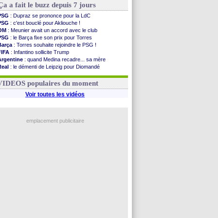
Ça a fait le buzz depuis 7 jours
PSG
: Dupraz se prononce pour la LdC
PSG
: c'est bouclé pour Akliouche !
OM
: Meunier avait un accord avec le club
PSG
: le Barça fixe son prix pour Torres
Barça
: Torres souhaite rejoindre le PSG !
FIFA
: Infantino sollicite Trump
Argentine
: quand Medina recadre... sa mère
Real
: le démenti de Leipzig pour Diomandé
OM
: Paixão attire un 2e club anglais
FIFA
: le conseiller d'Infantino démissionne !
VIDEOS populaires du moment
Voir toutes les vidéos
emplacement publicitaire