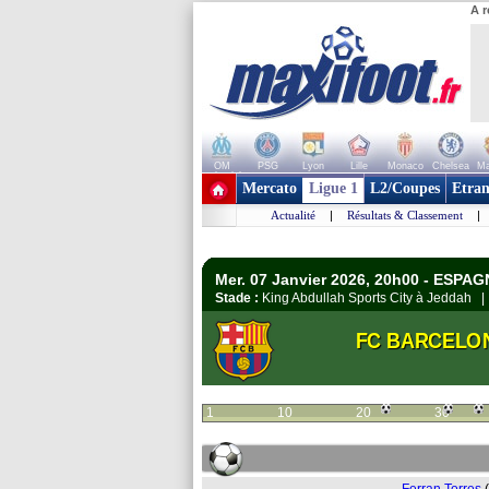
A r
OM
PSG
Lyon
Lille
Monaco
Chelsea
Ma
+ de clubs
Mercato
Ligue 1
L2/Coupes
Etran
Actualité
|
Résultats & Classement
|
Mer. 07 Janvier 2026, 20h00 - ESPA
Stade :
King Abdullah Sports City à Jeddah 
FC BARCELO
1
10
20
30