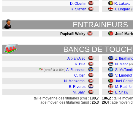
D. Oberlin
R. Lukaku
R. Steffen
J. Lingard
(
ENTRAINEURS
Raphaël Wicky
José Mario
BANCS DE TOUCH
Albian Ajeti
Z. Ibrahimo
K. Bua
N. Matic
(e
A. Fransson
S. McTomi
(entré à la 80e)
C. Itten
V. Lindelöf
N. Manzambi
Joel Castr
B. Riveros
M. Rashfor
M. Salvi
L. Shaw
taille moyenne des titulaires (cm) :
180,7
186,2
: taille moye
age moyen des titulaires (ans) :
25,3
26,4
: age moyen de