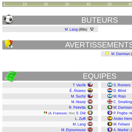
1
10
20
30
40
50
6
BUTEURS
M. Lang
(89e)
AVERTISSEMENT
M. Darmian
EQUIPES
T. Vaclík
S. Romero
É. Álvarez
D. Blind
M. Suchý
M. Rojo
M. Akanji
C. Smalling
R. Petretta
M. Darmian
S. Dié
P. Pogba
(
A. Fransson
, 80e)
(
N
L. Zuffi
Ander Herr
M. Lang
M. Fellaini
M. Elyounoussi
A. Martial
(
Z