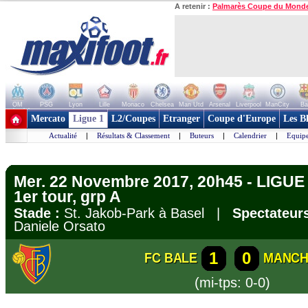
A retenir :
Palmarès Coupe du Mond
OM
PSG
Lyon
Lille
Monaco
Chelsea
Man Utd
Arsenal
Liverpool
ManCity
Ba
+ de clubs
Mercato
Ligue 1
L2/Coupes
Etranger
Coupe d'Europe
Les B
Actualité
|
Résultats & Classement
|
Buteurs
|
Calendrier
|
Equipe
Mer. 22 Novembre 2017, 20h45 - LIGU
1er tour, grp A
Stade :
St. Jakob-Park à Basel |
Spectateurs
Daniele Orsato
1
0
FC BALE
MANCH
(mi-tps: 0-0)