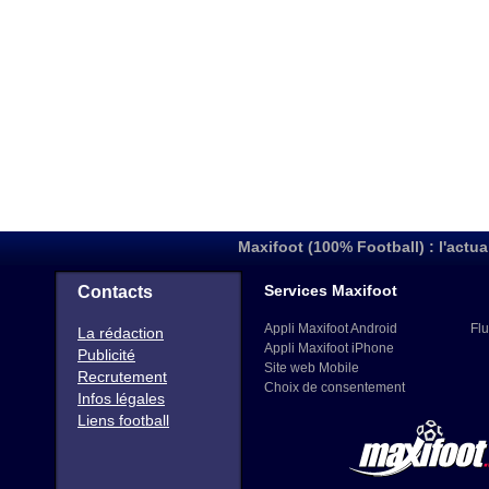
Maxifoot (100% Football) : l'actua
Services Maxifoot
Contacts
Appli Maxifoot Android
Flu
La rédaction
Appli Maxifoot iPhone
Publicité
Site web Mobile
Recrutement
Choix de consentement
Infos légales
Liens football