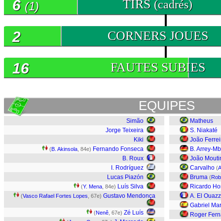
6
TIRS
(cadrés)
(1)
2
CORNERS JOUES
16
FAUTES SUBIES
EQUIPES
Simão
Matheus
Jorge Teixeira
S. Niakaté
Kiki
João Ferrei
Fernando Fonseca
B. Arrey-Mb
(
B. Akinsola
, 84e)
B. Roux
João Mouti
I. Rodríguez
Carvalho
(
A
Lucas Piazón
Bruma
(
Rob
Luís Silva
Ricardo Ho
(
Y. Mena
, 84e)
Gustavo Mendonça
A. El Ouazz
(
Vasco Rafael Fortes Lopes
, 67e)
Gabriel Mar
Zé Luís
(
Nenê
, 67e)
Roger Fer