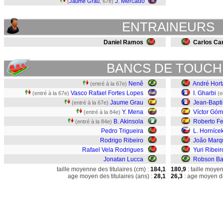
J. Mercado
(
Jaume Grau
, 67e)
ENTRAINEURS
Daniel Ramos
Carlos Car
BANCS DE TOUCH
Nenê
André Hort
(entré à la 67e)
Vasco Rafael Fortes Lopes
I. Gharbi
(entré à la 67e)
(e
Jaume Grau
Jean-Bapti
(entré à la 67e)
Y. Mena
Víctor Gó
(entré à la 84e)
B. Akinsola
Roberto F
(entré à la 84e)
Pedro Trigueira
L. Horníce
Rodrigo Ribeiro
João Marq
Rafael Vela Rodrigues
Yuri Ribeir
Jonatan Lucca
Robson B
taille moyenne des titulaires (cm) :
184,1
180,9
: taille moye
age moyen des titulaires (ans) :
28,1
26,3
: age moyen de