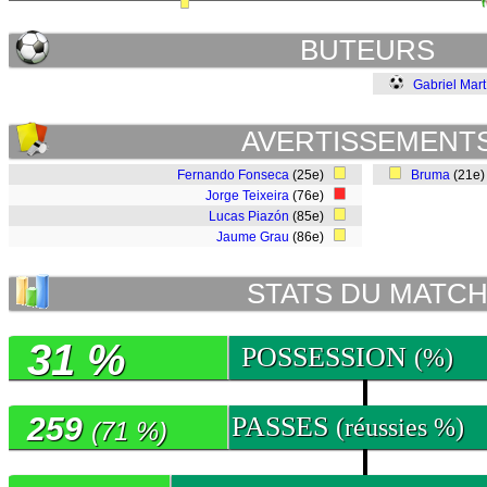
BUTEURS
Gabriel Mart
AVERTISSEMENT
Fernando Fonseca
(25e)
Bruma
(21e
Jorge Teixeira
(76e)
Lucas Piazón
(85e)
Jaume Grau
(86e)
STATS DU MATC
31 %
POSSESSION
(%)
259
PASSES
(réussies %)
(71 %)