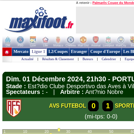
A retenir :
Palmarès Coupe du Mond
OM
PSG
Lyon
Lille
Monaco
Chelsea
Man Utd
Arsenal
Liverpool
ManCity
Ba
+ de clubs
Mercato
Ligue 1
L2/Coupes
Etranger
Coupe d'Europe
Les B
Actualité
|
Résultats & Classement
|
Buteurs
|
Calendrier
|
Equipe
Dim. 01 Décembre 2024, 21h30 - PORT
Stade :
Est?dio Clube Desportivo das Aves à V
Spectateurs :
- |
Arbitre :
Ant?nio Nobre
0
1
AVS FUTEBOL
SPORT
(mi-tps: 0-0)
1
10
20
30
40
50
6