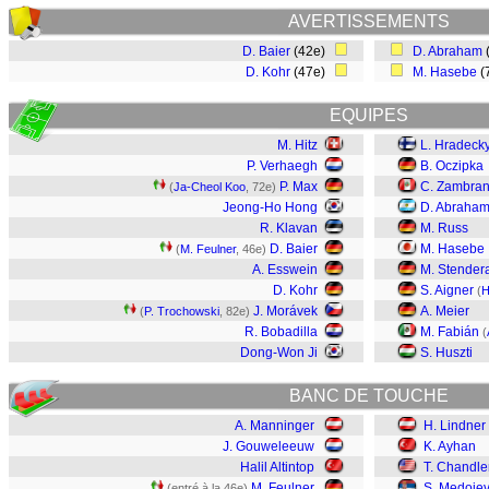
AVERTISSEMENTS
D. Baier
(42e)
D. Abraham
D. Kohr
(47e)
M. Hasebe
(
EQUIPES
M. Hitz
L. Hradeck
P. Verhaegh
B. Oczipka
P. Max
C. Zambra
(
Ja-Cheol Koo
, 72e)
Jeong-Ho Hong
D. Abraha
R. Klavan
M. Russ
D. Baier
M. Hasebe
(
M. Feulner
, 46e)
A. Esswein
M. Stender
D. Kohr
S. Aigner
(
H
J. Morávek
A. Meier
(
P. Trochowski
, 82e)
R. Bobadilla
M. Fabián
(
Dong-Won Ji
S. Huszti
BANC DE TOUCHE
A. Manninger
H. Lindner
J. Gouweleeuw
K. Ayhan
Halil Altintop
T. Chandle
M. Feulner
S. Medojev
(entré à la 46e)