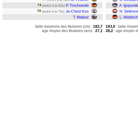
P. Trochowski
A. Ignjovsk
(entré à la 82e)
Ja-Cheol Koo
H. Seferov
(entré à la 72e)
T. Matavz
L. Waldsch
taille moyenne des titulaires (cm) :
182,7
183,0
: taille moye
age moyen des titulaires (ans) :
27,1
28,2
: age moyen de