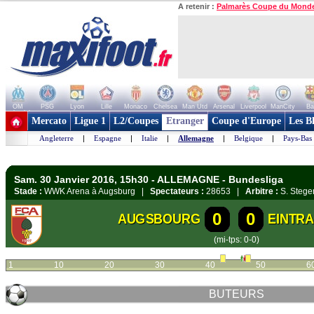
A retenir :
Palmarès Coupe du Mond
OM
PSG
Lyon
Lille
Monaco
Chelsea
Man Utd
Arsenal
Liverpool
ManCity
Ba
+ de clubs
Mercato
Ligue 1
L2/Coupes
Etranger
Coupe d'Europe
Les B
Angleterre
|
Espagne
|
Italie
|
Allemagne
|
Belgique
|
Pays-Bas
Sam. 30 Janvier 2016, 15h30 - ALLEMAGNE - Bundesliga
Stade :
WWK Arena à Augsburg |
Spectateurs :
28653 |
Arbitre :
S. Steg
0
0
AUGSBOURG
EINTR
(mi-tps: 0-0)
1
10
20
30
40
50
6
BUTEURS