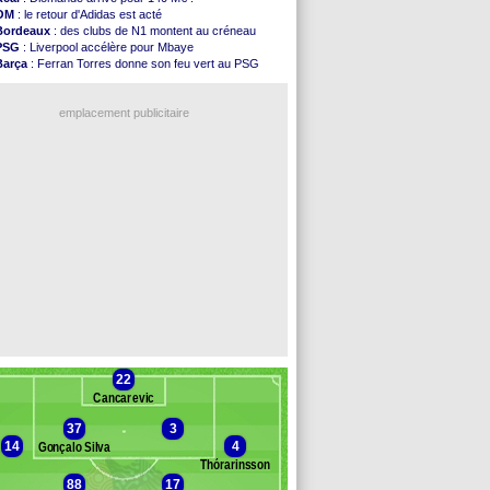
FIFA
: l'UEFA maintient la pression
OM
: le retour d'Adidas est acté
PSG
: Tebas encense Luis Enrique
Bordeaux
: des clubs de N1 montent au créneau
Real
: Vinicius jusqu'en 2032 (officiel)
PSG
: Liverpool accélère pour Mbaye
Lyon
: Mangala va rejoindre Getafe
Barça
: Ferran Torres donne son feu vert au PSG
OM
: une offre refusée pour Aguerd
PSG
: Luis Enrique satisfait malgré tout
Real
: c'est confirmé pour Vinicius
Man City
: Rodri préfère le Barça au Real !
Troyes
: Junior Diaz jusqu'en 2030 (officiel)
emplacement publicitaire
PSG
: Akliouche a signé (officiel)
OM
: une offre pour Bulka
PSG
: contrat signé pour Akliouche
Ouganda
: Owori battu à mort à Kampala
Arsenal
: Arteta veut créer une dynastie
Voir les brèves précédentes
22
Cancarevic
37
3
14
4
Gonçalo Silva
Thórarinsson
88
17