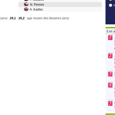
N. Penner
A. Kadlec
(ans) :
29,1
26,2
: age moyen des titulaires (ans)
Les 
1
2
3
4
5