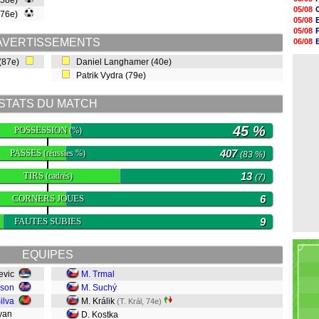
(58e)
20h47
05/08
(76e)
20h30
05/08
20h18
05/08
20h04
AVERTISSEMENTS
06/08
19h47
06/08
19h34
 (87e)
Daniel Langhamer (40e)
06/08
19h14
Patrik Vydra (79e)
19h06
18h50
18h30
STATS DU MATCH
18h20
17h58
45 %
POSSESSION
(%)
PASSES
407
(réussies %)
(83 %)
TIRS
13
(cadrés)
(7)
CORNERS JOUES
6
FAUTES SUBIES
9
EQUIPES
revic
M. Trmal
sson
M. Suchý
ilva
M. Králik
(T. Král, 74e)
dyan
D. Kostka