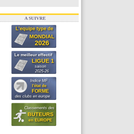
A SUIVRE
L'equipe type de
MONDIAL
2026
Le meilleur effectif
LIGUE 1
saison
2025-26
Indice MF :
l'état de
FORME
des clubs en europe
Classements des
BUTEURS
en EUROPE