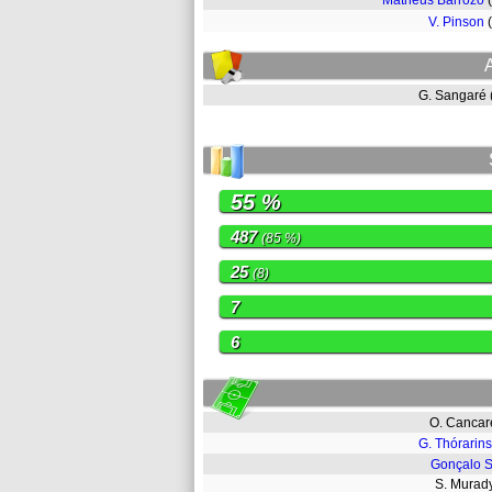
Matheus Barrozo
V. Pinson
G. Sangaré
55 %
487
(85 %)
25
(8)
7
6
O. Canca
G. Thórarin
Gonçalo S
S. Mura