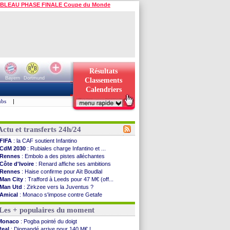
BLEAU PHASE FINALE Coupe du Monde
Résultats
Bayern
Dortmund
Classements
Calendriers
ubs
|
Actu et transferts 24h/24
FIFA
: la CAF soutient Infantino
CdM 2030
: Rubiales charge Infantino et ...
Rennes
: Embolo a des pistes alléchantes
Côte d'Ivoire
: Renard affiche ses ambitions
Rennes
: Haise confirme pour Aït Boudlal
Man City
: Trafford à Leeds pour 47 M€ (off...
Man Utd
: Zirkzee vers la Juventus ?
Amical
: Monaco s'impose contre Getafe
Nantes
: Der Zakarian et sa relation avec Kita
Les + populaires du moment
OM
: le club prêt à libérer Kondogbia ?
Monaco
: le message touchant d'Akliouche
Monaco
: Pogba pointé du doigt
FIFA
: Tebas en remet une couche
Real
: Diomandé arrive pour 140 M€ !