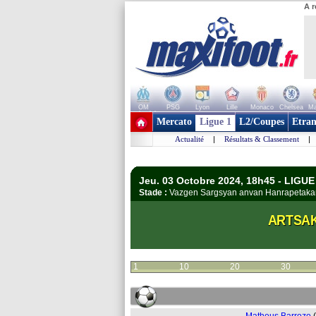
A r
OM
PSG
Lyon
Lille
Monaco
Chelsea
Ma
+ de clubs
Mercato
Ligue 1
L2/Coupes
Etran
Actualité
|
Résultats & Classement
|
Jeu. 03 Octobre 2024, 18h45 - LIGU
Stade :
Vazgen Sargsyan anvan Hanrapetaka
ARTSA
1
10
20
30