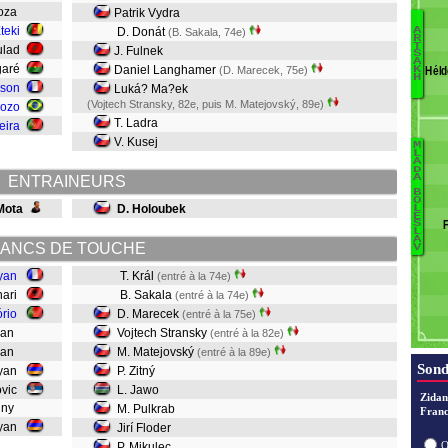
doza
Patrik Vydra
Eteki
D. Donát
A
(B. Sakala, 74e)
R
T
Oulad
J. Fulnek
D
S
A
garé
Daniel Langhamer
(D. Marecek, 75e)
K
Héld
H
Mi
nson
Luká? Ma?ek
(Vojtech Stransky, 82e, puis M. Matejovský, 89e)
rozo
T. Ladra
eira
V. Kusej
M
B
L
A
D
Çi
K
A
ENTRAINEURS
M
B
P
O
Mota
D. Holoubek
L
Mi
E
S
Ji
L
A
ANCS DE TOUCHE
V
P
J
yan
T. Král
(entré à la 74e)
Zi
nari
B. Sakala
(entré à la 74e)
M
rio
D. Marecek
(entré à la 75e)
S
syan
Vojtech Stransky
(entré à la 82e)
M
syan
M. Matejovský
(entré à la 89e)
Sond
myan
P. Zitný
kovic
L. Jawo
Zidan
adny
M. Pulkrab
Franc
hyan
Jirí Floder
O
P. Mikulec