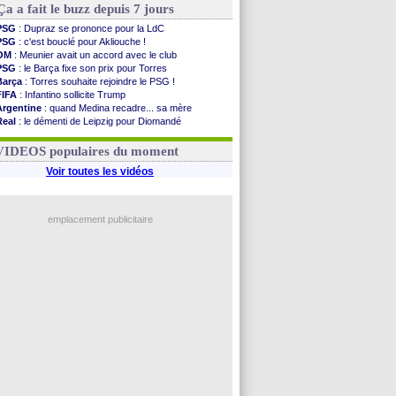
Ça a fait le buzz depuis 7 jours
PSG
: Dupraz se prononce pour la LdC
PSG
: c'est bouclé pour Akliouche !
OM
: Meunier avait un accord avec le club
PSG
: le Barça fixe son prix pour Torres
Barça
: Torres souhaite rejoindre le PSG !
FIFA
: Infantino sollicite Trump
Argentine
: quand Medina recadre... sa mère
Real
: le démenti de Leipzig pour Diomandé
OM
: Paixão attire un 2e club anglais
FIFA
: le conseiller d'Infantino démissionne !
VIDEOS populaires du moment
Voir toutes les vidéos
emplacement publicitaire