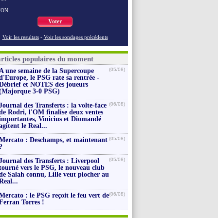
NON
Voter
Voir les resultats
-
Voir les sondages précédents
articles populaires du moment
(05/08)
A une semaine de la Supercoupe
d'Europe, le PSG rate sa rentrée -
Débrief et NOTES des joueurs
(Majorque 3-0 PSG)
(06/08)
Journal des Transferts : la volte-face
de Rodri, l'OM finalise deux ventes
importantes, Vinicius et Diomandé
agitent le Real...
(05/08)
Mercato : Deschamps, et maintenant
?
(05/08)
Journal des Transferts : Liverpool
tourné vers le PSG, le nouveau club
de Salah connu, Lille veut piocher au
Real...
(06/08)
Mercato : le PSG reçoit le feu vert de
Ferran Torres !