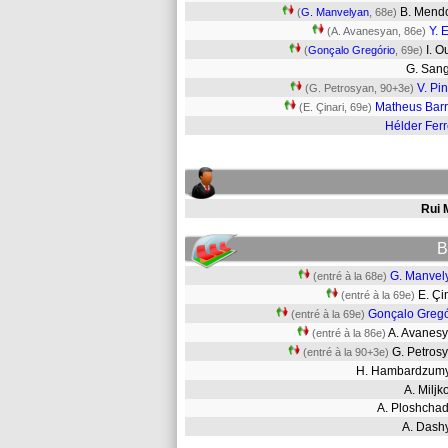
B. Men
(
G. Manvelyan
, 68e)
Y. 
(A. Avanesyan, 86e)
I. 
(
Gonçalo Gregório
, 69e)
G. San
V. Pi
(G. Petrosyan, 90+3e)
Matheus Bar
(E. Çinari, 69e)
Hélder Ferr
Rui 
B
G. Manvel
(entré à la 68e)
E. Çi
(entré à la 69e)
Gonçalo Gregó
(entré à la 69e)
A. Avane
(entré à la 86e)
G. Petro
(entré à la 90+3e)
H. Hambardzu
A. Milj
A. Ploshch
A. Das