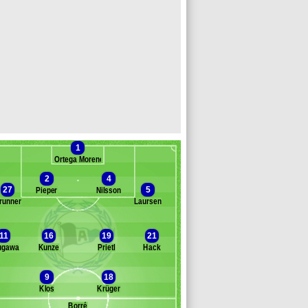
1
Ortega Moreno
2
4
27
5
Pieper
Nilsson
runner
Laursen
anc des remplaçants
Arm. Bielefeld
apino
11
16
19
21
Guilherme Ramos
ugawa
Kunze
Prietl
Hack
herny
e Medina
9
18
immer
Klos
Krüger
asme
Borré
zyborra