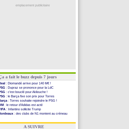
Ouganda
: Owori battu à mort à Kampala
OM
: B. Genesio - "ce n'est pas idéal"
emplacement publicitaire
TFC
: Sion Oppong signe pour 4 ans (officiel)
PSG
: Liverpool va proposer 115 M€ pour ...
Norvège
: la démission d'Infantino réclamée
PSG
: Mbaye, deux pistes se détachent
Monaco
: Filipe Luis veut remplacer Akliouche
Voir les brèves précédentes
Ça a fait le buzz depuis 7 jours
Real
: Diomandé arrive pour 140 M€ !
PSG
: Dupraz se prononce pour la LdC
PSG
: c'est bouclé pour Akliouche !
PSG
: le Barça fixe son prix pour Torres
Barça
: Torres souhaite rejoindre le PSG !
OM
: le retour d'Adidas est acté
FIFA
: Infantino sollicite Trump
Bordeaux
: des clubs de N1 montent au créneau
Argentine
: quand Medina recadre... sa mère
Real
: le démenti de Leipzig pour Diomandé
A SUIVRE