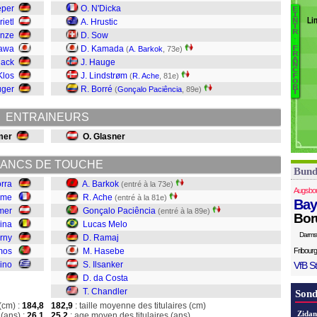
eper
O. N'Dicka
E
B
I
Li
rietl
A. Hrustic
N
T
C
R
unze
D. Sow
.
d
awa
D. Kamada
(
A. Barkok
, 73e)
F
R
Il
A
Hack
J. Hauge
N
H
C
Klos
J. Lindstrøm
(
R. Ache
, 81e)
F
O
R
R
üger
R. Borré
(
Gonçalo Paciência
, 89e)
T
L
ENTRAINEURS
A
B
mer
O. Glasner
ANCS DE TOUCHE
Bund
rra
A. Barkok
(entré à la 73e)
Augsbo
sme
R. Ache
(entré à la 81e)
Bay
mer
Gonçalo Paciência
(entré à la 89e)
Bor
ina
Lucas Melo
Darms
rny
D. Ramaj
mos
M. Hasebe
Fribourg
ino
S. Ilsanker
VfB St
D. da Costa
T. Chandler
Sond
(cm) :
184,8
182,9
: taille moyenne des titulaires (cm)
Zidan
(ans) :
26,1
25,2
: age moyen des titulaires (ans)