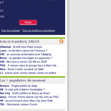
e ?
UI
NON
Voter
Voir les resultats
-
Voir les sondages précédents
Actu et transferts 24h/24
Villarreal
: Al-Ahli veut Pape Gueye
Lyon
: la dernière saison de Fonseca ?
OM
: un nouveau prétendant pour Højbjerg
Brest
: un gardien norvégien en approche ?
OM
: McCourt a versé 120 M€ en 2026
PSG
: 4 retours dans le groupe face à Man Utd ...
Nice
: Kevin Carlos va partir en Italie
L1
: prison avec sursis requis contre un arbitre
Leganés
: c'est signé pour Luca Zidane (off.)
Les + populaires du moment
Atletico
: Ruggeri en route pour Aston Villa
Monaco
: Filipe Luis soutient Biereth
Monaco
: Pogba pointé du doigt
Lyon
: Mangala prêté à Getafe (officiel)
OM
: le club prêt à libérer Kondogbia ?
PSG
: Nsoki va signer en Croatie
Man City
: Rodri préfère le Barça au Real !
Arsenal
: Naples vise Gabriel Jesus
Barça
: Ferran Torres donne son feu vert au PSG
Real
: Mastantuono prêté à la Fiorentina (off.)
OM
: accord trouvé avec Man City pour Rulli
Man City
: accord avec le Barça pour Rodri ?
PSG
: l'étonnante rumeur Gusto
Rennes
: Haise a prolongé (officiel)
OM
: une offre pour Bulka
Palace
: Tomiyasu a convaincu (officiel)