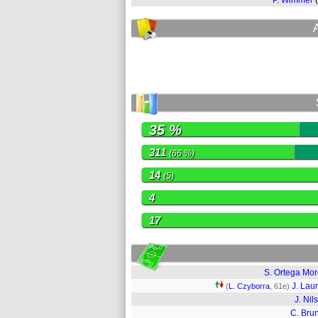
P. Wimmer
35 %
311
(66 %)
14
(5)
4
17
S. Ortega Mo
J. Lau
(
L. Czyborra
, 61e)
J. Nil
C. Bru