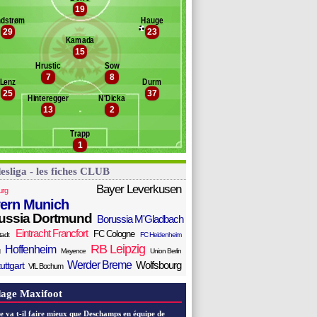
19
anc des remplaçants
Eintr. Francfort
ndstrøm
Hauge
29
23
handler
Kamada
a Costa
15
sanker
Hrustic
Sow
asebe
7
8
Lenz
Durm
amaj
25
37
ucas Melo
Hinteregger
N'Dicka
13
2
Gonçalo Paciência
che
Trapp
arkok
1
esliga - les fiches CLUB
Bayer Leverkusen
urg
ern Munich
ussia Dortmund
Borussia M'Gladbach
Eintracht Francfort
FC Cologne
tadt
FC Heidenheim
RB Leipzig
Hoffenheim
Mayence
Union Berlin
Werder Breme
Wolfsbourg
uttgart
VfL Bochum
age Maxifoot
e va t-il faire mieux que Deschamps en équipe de