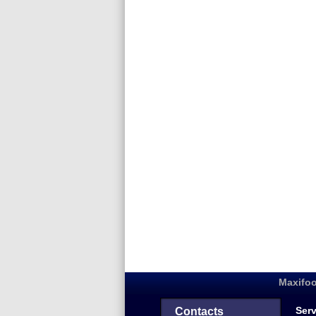
Maxifoo
Serv
Contacts