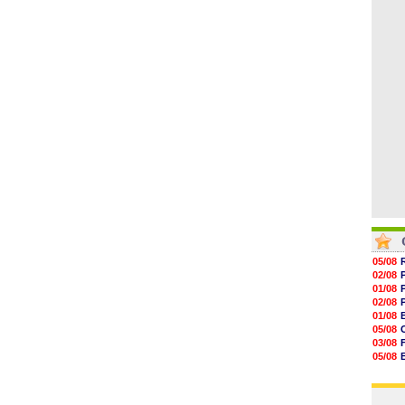
06/08
16h07
15h46
15h41
15h20
14h55
14h38
05/08
02/08
01/08
02/08
01/08
05/08
03/08
05/08
03/08
03/08