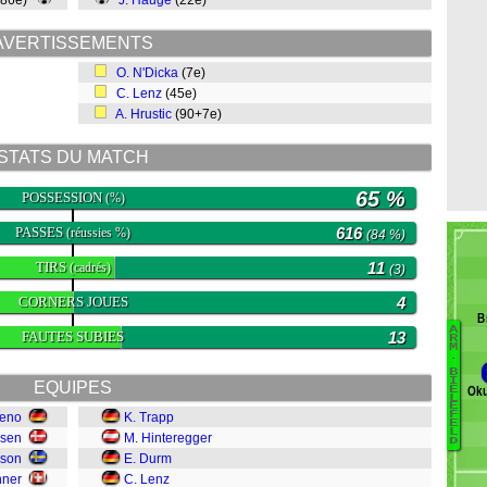
(86e)
J. Hauge
(22e)
AVERTISSEMENTS
O. N'Dicka
(7e)
C. Lenz
(45e)
A. Hrustic
(90+7e)
STATS DU MATCH
65 %
POSSESSION
(%)
PASSES
616
(réussies %)
(84 %)
TIRS
11
(cadrés)
(3)
CORNERS JOUES
4
B
A
FAUTES SUBIES
13
B
R
M
.
K
B
I
EQUIPES
Ok
E
L
C
E
F
reno
K. Trapp
D
E
L
rsen
M. Hinteregger
D
W
sson
E. Durm
L
nner
C. Lenz
C