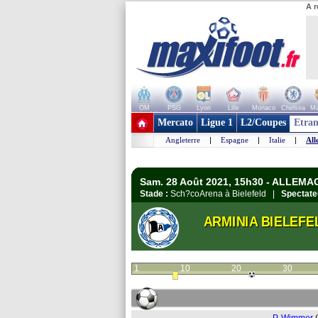
A r
OM
PSG
Lyon
Lille
Monaco
Chelsea
Ma
+ de clubs
Mercato
Ligue 1
L2/Coupes
Etran
Angleterre
|
Espagne
|
Italie
|
All
Sam. 28 Août 2021, 15h30 - ALLEMA
Stade :
Sch?coArena à Bielefeld |
Spectate
ARMINIA BIELEFE
1
10
20
30