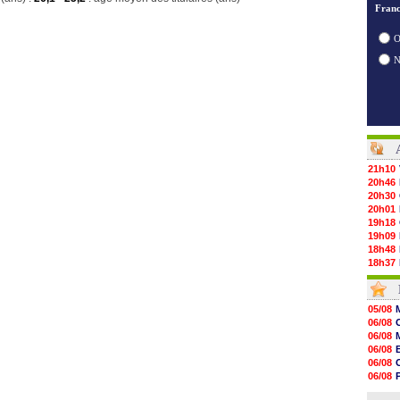
Franc
O
21h10
20h46
20h30
20h01
19h18
19h09
18h48
18h37
18h29
17h58
17h46
05/08
17h32
06/08
17h16
06/08
16h59
06/08
16h37
06/08
16h33
06/08
16h27
06/08
16h22