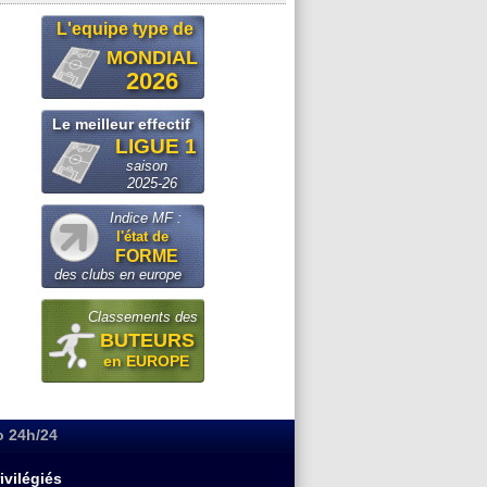
L'equipe type de
MONDIAL
2026
Le meilleur effectif
LIGUE 1
saison
2025-26
Indice MF :
l'état de
FORME
des clubs en europe
Classements des
BUTEURS
en EUROPE
o 24h/24
ivilégiés