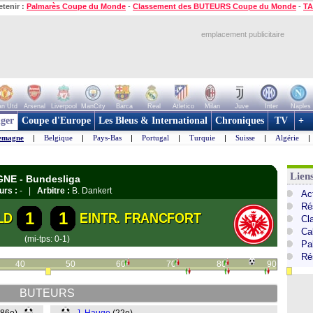
etenir :
Palmarès Coupe du Monde
-
Classement des BUTEURS Coupe du Monde
-
TA
emplacement publicitaire
n Utd
Arsenal
Liverpool
ManCity
Barca
Real
Atletico
Milan
Juve
Inter
Naples
ger
Coupe d'Europe
Les Bleus & International
Chroniques
TV
+
emagne
|
Belgique
|
Pays-Bas
|
Portugal
|
Turquie
|
Suisse
|
Algérie
|
Lien
GNE - Bundesliga
urs :
- |
Arbitre :
B. Dankert
Ac
Ré
1
1
LD
EINTR. FRANCFORT
Cl
Ca
(mi-tps: 0-1)
Pa
Ré
40
50
60
70
80
90
BUTEURS