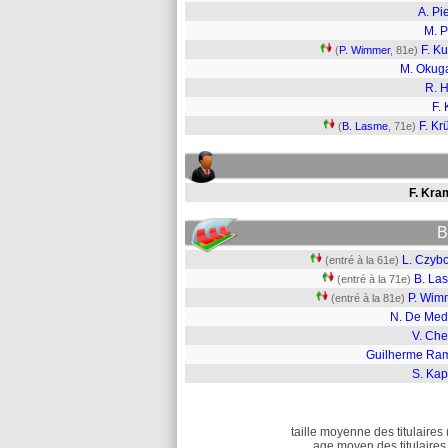
A. Pi
M. P
F. K
(
P. Wimmer
, 81e)
M. Okug
R. 
F. 
F. Kr
(
B. Lasme
, 71e)
F. Kra
B
L. Czybo
(entré à la 61e)
B. La
(entré à la 71e)
P. Wim
(entré à la 81e)
N. De Med
V. Che
Guilherme Ra
S. Kap
taille moyenne des titulaires 
age moyen des titulaires 