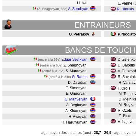
U. Iwu
L. Vapne
(
A. Serobyan
(Z. Shaghoyan, 66e)
R. Uldrikis
ENTRAINEURS
O. Petrakov
P. Nicolato
BANCS DE TOUCH
Edgar Sevikyan
D. Zelenk
(entré à la 66e)
Z. Shaghoyan
D. Balodis
(entré à la 66e)
S. Muradyan
V. Gutkovs
(entré à la 76e)
G. Ranos
R. Savalni
(entré à la 84e)
D. Davidian
R. Varsla
E. Simonyan
F. Orols
E. Grigoryan
M. Tonise
G. Manvelyan
D. Melniks
M. Regza
A. Beglaryan
R. Ozols
A. Khamoyan
E. Birka
H. Avagyan
V. Isajevs
H. Harutyunyan
age moyen des titulaires (ans) :
28,7
26,9
: age moyen de