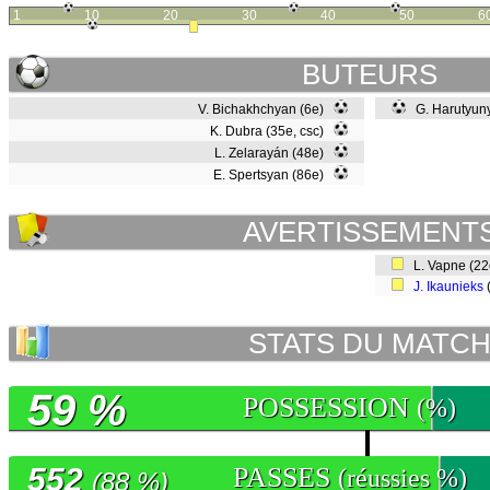
1
10
20
30
40
50
6
BUTEURS
V. Bichakhchyan (6e)
G. Harutyuny
K. Dubra (35e, csc)
L. Zelarayán (48e)
E. Spertsyan (86e)
AVERTISSEMENT
L. Vapne (2
J. Ikaunieks
STATS DU MATC
59 %
POSSESSION
(%)
552
PASSES
(réussies %)
(88 %)