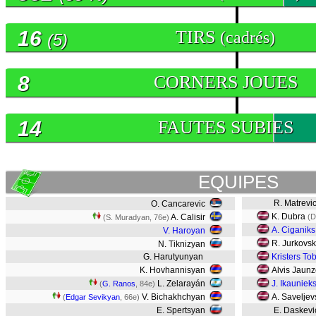
16
TIRS
(cadrés)
(5)
8
CORNERS JOUES
14
FAUTES SUBIES
EQUIPES
R. Matrevi
O. Cancarevic
K. Dubra
A. Calisir
(D
(S. Muradyan, 76e)
A. Ciganiks
V. Haroyan
R. Jurkovsk
N. Tiknizyan
G. Harutyunyan
Kristers To
K. Hovhannisyan
Alvis Jaun
L. Zelarayán
J. Ikauniek
(
G. Ranos
, 84e)
V. Bichakhchyan
A. Saveljev
(
Edgar Sevikyan
, 66e)
E. Spertsyan
E. Daskevi