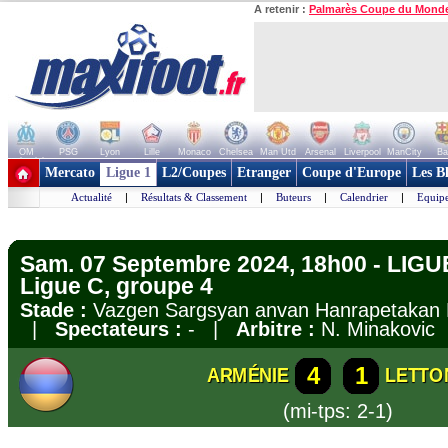
A retenir :
Palmarès Coupe du Mond
OM
PSG
Lyon
Lille
Monaco
Chelsea
Man Utd
Arsenal
Liverpool
ManCity
Ba
+ de clubs
Mercato
Ligue 1
L2/Coupes
Etranger
Coupe d'Europe
Les B
Actualité
|
Résultats & Classement
|
Buteurs
|
Calendrier
|
Equipe
Sam. 07 Septembre 2024, 18h00 - LIGU
Ligue C, groupe 4
Stade :
Vazgen Sargsyan anvan Hanrapetakan 
|
Spectateurs :
- |
Arbitre :
N. Minakovic
4
1
ARMÉNIE
LETTO
(mi-tps: 2-1)