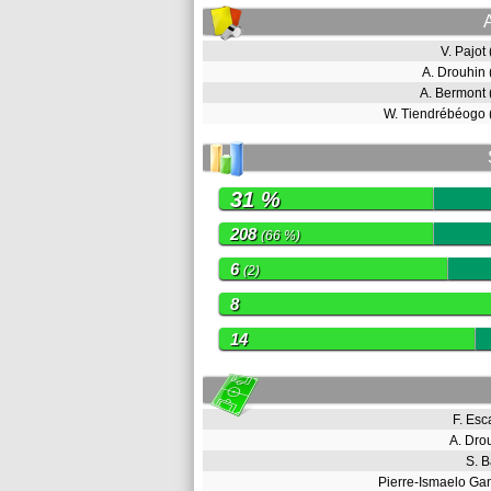
V. Pajot
A. Drouhin
A. Bermont
W. Tiendrébéogo
31 %
208
(66 %)
6
(2)
8
14
F. Es
A. Dr
S. 
Pierre-Ismaelo G