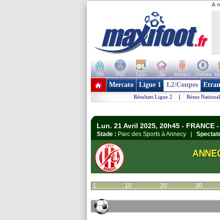
A r
OM
PSG
Lyon
Lille
Monaco
Chelsea
Ma
+ de clubs
Mercato
Ligue 1
L2/Coupes
Etran
Résultats Ligue 2
|
Résus National
Lun. 21 Avril 2025, 20h45 - FRANCE -
Stade :
Parc des Sports à Annecy |
Spectate
ANNE
1
10
20
30