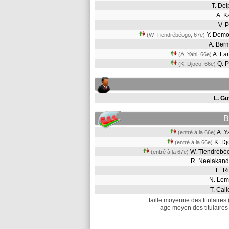
T. De
A. 
V. 
Y. Dem
(W. Tiendrébéogo, 67e)
A. Ber
A. La
(A. Yahi, 66e)
Q. P
(K. Djoco, 66e)
L. Gu
B
A. 
(entré à la 66e)
K. D
(entré à la 66e)
W. Tiendréb
(entré à la 67e)
R. Neelaka
E. 
N. Le
T. Ca
taille moyenne des titulaires 
age moyen des titulaires 