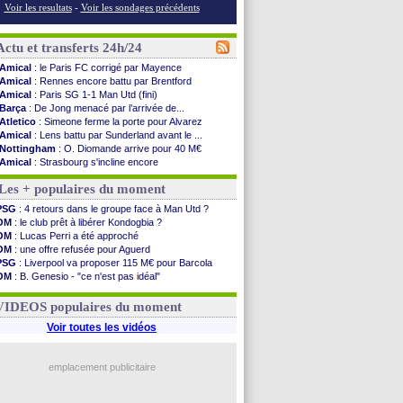
Voir les resultats
-
Voir les sondages précédents
Actu et transferts 24h/24
Amical
: le Paris FC corrigé par Mayence
Amical
: Rennes encore battu par Brentford
Amical
: Paris SG 1-1 Man Utd (fini)
Barça
: De Jong menacé par l’arrivée de...
Atletico
: Simeone ferme la porte pour Alvarez
Amical
: Lens battu par Sunderland avant le ...
Nottingham
: O. Diomande arrive pour 40 M€
Amical
: Strasbourg s'incline encore
Amical
: Lille s'impose à Hambourg
Les + populaires du moment
Lens
: Ganiou prolongé jusqu'en 2030 (officiel)
OM
: le PSG, les précisions de Benatia
PSG
: 4 retours dans le groupe face à Man Utd ?
Amical
: Paris SG-Man Utd, les compos
OM
: le club prêt à libérer Kondogbia ?
Amical
: Chelsea corrige l'AC Milan
OM
: Lucas Perri a été approché
Argentine
: Messi perd son papa
OM
: une offre refusée pour Aguerd
Amical
: l'Inter s'offre la Juventus
PSG
: Liverpool va proposer 115 M€ pour Barcola
Atletico
: Almada rejoint River Plate (off.)
OM
: B. Genesio - "ce n'est pas idéal"
Monaco
: Camara a la cote en Angleterre
Real
: Mourinho durcit les règles
Amical
: encore une défaite pour Strasbourg
L1
: prison avec sursis requis contre un arbitre
VIDEOS populaires du moment
OM
: la piste Goore en attaque
PSG
: ça négocie avec le Barça pour Torres
Voir toutes les vidéos
Amical
: Rennes s'incline contre Brentford
Arsenal
: c'est signé pour Guimaraes (officiel)
Amical
: Le Mans concède un nul
emplacement publicitaire
Real
: Mourinho durcit les règles
Voir les brèves précédentes