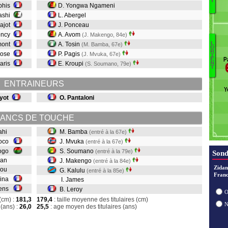
Y
lphis
D. Yongwa Ngameni
Kashi
L. Abergel
T
Pajot
J. Ponceau
Dj
oncy
A. Avom
(J. Makengo, 84e)
mont
A. Tosin
L
(M. Bamba, 67e)
O
R
rose
P. Pagis
Le
(J. Mvuka, 67e)
I
P
E
aris
E. Kroupi
(S. Soumano, 79e)
N
T
Ka
M
ENTRAINEURS
Y
S
yot
O. Pantaloni
B
ANCS DE TOUCHE
Yahi
M. Bamba
(entré à la 67e)
joco
J. Mvuka
(entré à la 67e)
éogo
S. Soumano
(entré à la 79e)
Sond
ndan
J. Makengo
(entré à la 84e)
Zidan
Riou
G. Kalulu
(entré à la 85e)
Franc
mina
I. James
llens
B. Leroy
O
(cm) :
181,3
179,4
: taille moyenne des titulaires (cm)
(ans) :
26,0
25,5
: age moyen des titulaires (ans)