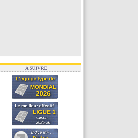
A SUIVRE
L'equipe type de
MONDIAL
2026
Le meilleur effectif
LIGUE 1
saison
2025-26
Indice MF :
l'état de