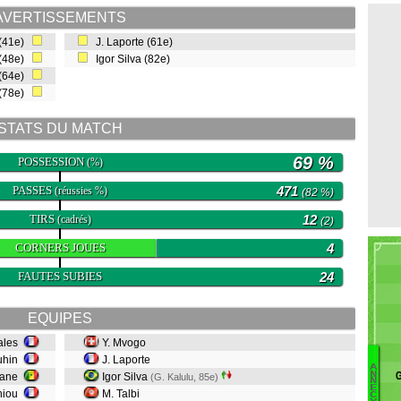
AVERTISSEMENTS
 (41e)
J. Laporte (61e)
 (48e)
Igor Silva (82e)
 (64e)
 (78e)
STATS DU MATCH
69 %
POSSESSION
(%)
PASSES
471
(réussies %)
(82 %)
TIRS
12
(cadrés)
(2)
CORNERS JOUES
4
FAUTES SUBIES
24
EQUIPES
cales
Y. Mvogo
ouhin
J. Laporte
A
G
N
Bane
Igor Silva
(G. Kalulu, 85e)
Ca
N
E
aniou
M. Talbi
C
L