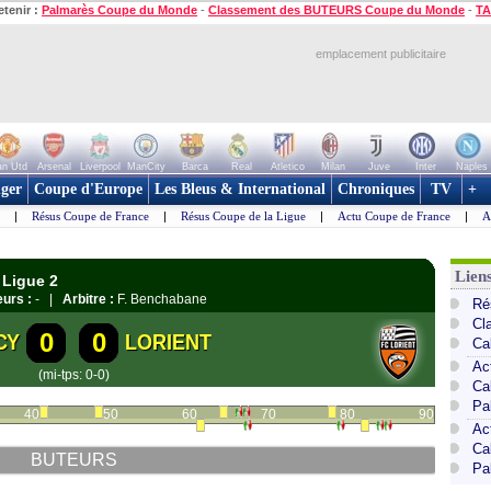
etenir :
Palmarès Coupe du Monde
-
Classement des BUTEURS Coupe du Monde
-
TA
emplacement publicitaire
n Utd
Arsenal
Liverpool
ManCity
Barca
Real
Atletico
Milan
Juve
Inter
Naples
ger
Coupe d'Europe
Les Bleus & International
Chroniques
TV
+
|
Résus Coupe de France
|
Résus Coupe de la Ligue
|
Actu Coupe de France
|
A
Lien
 Ligue 2
urs :
- |
Arbitre :
F. Benchabane
Ré
Cl
0
0
CY
LORIENT
Ca
Ac
(mi-tps: 0-0)
Ca
Pa
40
50
60
70
80
90
Ac
Ca
BUTEURS
Pa