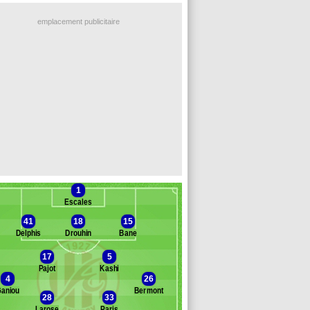
emplacement publicitaire
1
Escales
41
18
15
Delphis
Drouhin
Bane
17
5
Pajot
Kashi
Banc des remplaçants
Annecy
4
26
aniou
Bermont
llens
28
33
emina
Larose
Paris