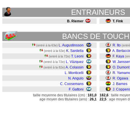
ENTRAINEURS
B. Riemer
T. Fink
BANCS DE TOUCH
L. Augustinsson
R. Ito
(entré à la 63e)
(entré
K. Sardella
A. Bertacci
(entré à la 63e)
T. Leoni
F. Kaya
(entré à la 72e)
(en
L. Vázquez
W. Jansse
(entré à la 72e)
A. Colassin
O. Dumont
(entré à la 82e)
L. Monticelli
R. Yamamo
N. Angulo
R. Ogawa
C. Coosemans
J. Barnes
F. Gattoni
J. Coppen
taille moyenne des titulaires (cm) :
181,0
182,6
: taille moye
age moyen des titulaires (ans) :
26,1
22,5
: age moyen de