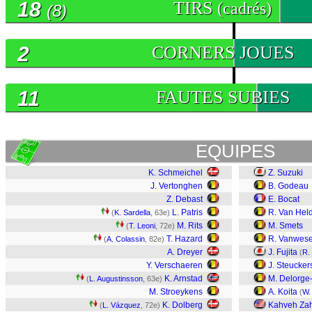
18
TIRS
(cadrés)
(8)
2
CORNERS JOUES
11
FAUTES SUBIES
EQUIPES
K. Schmeichel
Z. Suzuki
J. Vertonghen
B. Godeau
Z. Debast
E. Bocat
L. Patris
R. Van Hel
(
K. Sardella
, 63e)
M. Rits
M. Smets
(
T. Leoni
, 72e)
T. Hazard
R. Vanwes
(
A. Colassin
, 82e)
A. Dreyer
J. Fujita
(
R. 
Y. Verschaeren
J. Steucker
K. Arnstad
M. Delorge
(
L. Augustinsson
, 63e)
M. Stroeykens
A. Koita
(
W.
K. Dolberg
Kahveh Zah
(
L. Vázquez
, 72e)