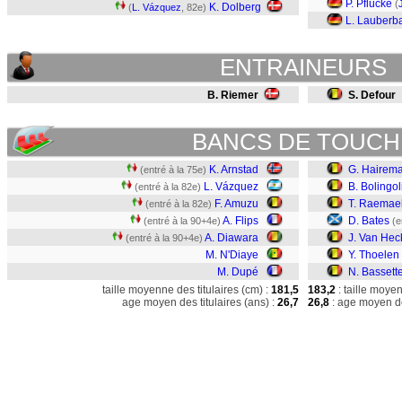
P. Pflücke
(
K. Dolberg
(
L. Vázquez
, 82e)
L. Lauberb
ENTRAINEURS
B. Riemer
S. Defour
BANCS DE TOUCH
K. Arnstad
G. Hairem
(entré à la 75e)
L. Vázquez
B. Bolingo
(entré à la 82e)
F. Amuzu
T. Raemae
(entré à la 82e)
A. Flips
D. Bates
(entré à la 90+4e)
(e
A. Diawara
J. Van Hec
(entré à la 90+4e)
M. N'Diaye
Y. Thoelen
M. Dupé
N. Bassett
taille moyenne des titulaires (cm) :
181,5
183,2
: taille moye
age moyen des titulaires (ans) :
26,7
26,8
: age moyen de