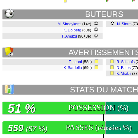
BUTEURS
M. Stroeykens
(14e)
N. Storm
(7
K. Dolberg
(60e)
F. Amuzu
(90+3e)
AVERTISSEMENT
T. Leoni
(58e)
R. Schoofs
(
K. Sardella
(69e)
D. Bates
(77
K. Mrabti
(8
STATS DU MATC
51 %
POSSESSION
(%)
559
PASSES
(réussies %)
(87 %)