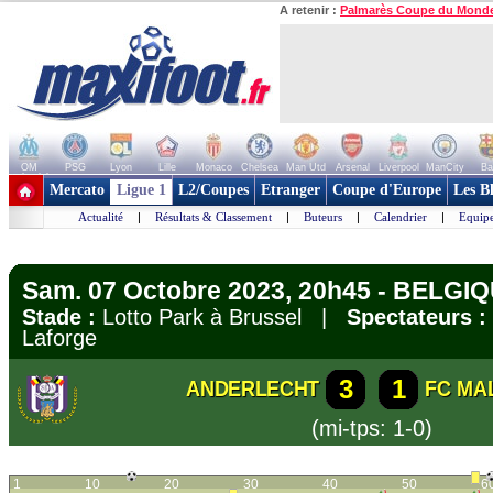
A retenir :
Palmarès Coupe du Mond
OM
PSG
Lyon
Lille
Monaco
Chelsea
Man Utd
Arsenal
Liverpool
ManCity
Ba
+ de clubs
Mercato
Ligue 1
L2/Coupes
Etranger
Coupe d'Europe
Les B
Actualité
|
Résultats & Classement
|
Buteurs
|
Calendrier
|
Equipe
Sam. 07 Octobre 2023, 20h45 - BELGIQU
Stade :
Lotto Park à Brussel |
Spectateurs :
Laforge
3
1
ANDERLECHT
FC MA
(mi-tps: 1-0)
1
10
20
30
40
50
6