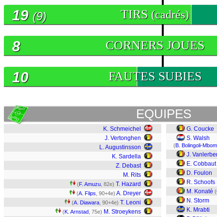
19
TIRS
(cadrés)
(9)
8
CORNERS JOUES
10
FAUTES SUBIES
EQUIPES
K. Schmeichel
G. Coucke
J. Vertonghen
S. Walsh
(
B. Bolingoli-Mbo
L. Augustinsson
J. Vanlerb
K. Sardella
E. Cobbaut
Z. Debast
D. Foulon
M. Rits
R. Schoofs
T. Hazard
(
F. Amuzu
, 82e)
M. Konaté
(
A. Dreyer
(
A. Flips
, 90+4e)
N. Storm
T. Leoni
(
A. Diawara
, 90+4e)
K. Mrabti
M. Stroeykens
(
K. Arnstad
, 75e)