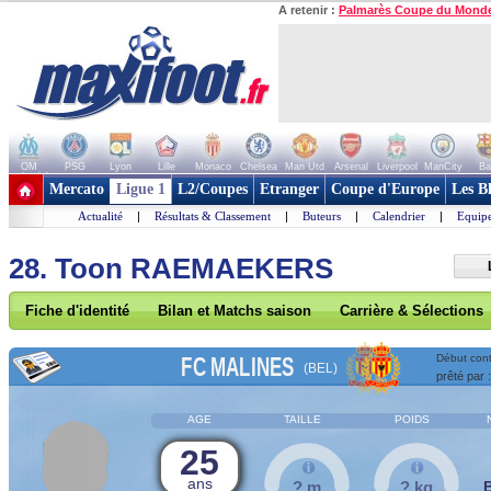
A retenir :
Palmarès Coupe du Mond
OM
PSG
Lyon
Lille
Monaco
Chelsea
Man Utd
Arsenal
Liverpool
ManCity
Ba
+ de clubs
Mercato
Ligue 1
L2/Coupes
Etranger
Coupe d'Europe
Les B
Actualité
|
Résultats & Classement
|
Buteurs
|
Calendrier
|
Equipe
28. Toon RAEMAEKERS
Fiche d'identité
Bilan et Matchs saison
Carrière & Sélections
FC MALINES
Début cont
(BEL)
prêté par 
AGE
TAILLE
POIDS
25
ans
? m
? kg