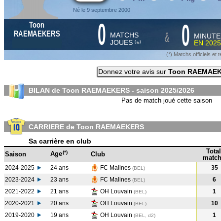
Né le 9 septembre 2000
0
0
Toon
&
RAEMAEKERS
MATCHS
MINUTE
JOUES
EN
2025
*
(
)
(*) Matchs officiels e
Donnez votre avis sur
Toon RAEMAE
BILAN de Toon RAEMAEKERS - saison
2025/2026
Pas de match joué cette saison
CARRIERE de Toon RAEMAEKERS
Sa carrière en club
Total
(*)
Age
Saison
Club
match
2024-2025
24 ans
FC Malines
35
(BEL
)
2023-2024
23 ans
FC Malines
6
(BEL
)
2021-2022
21 ans
OH Louvain
1
(BEL
)
2020-2021
20 ans
OH Louvain
10
(BEL
)
2019-2020
19 ans
OH Louvain
1
(BEL, d2)