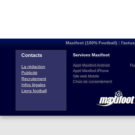
Maxifoot (100% Football) : l'actua
Services Maxifoot
Contacts
Appli Maxifoot Android
Flu
La rédaction
Appli Maxifoot iPhone
Publicité
Site web Mobile
Recrutement
Choix de consentement
Infos légales
Liens football