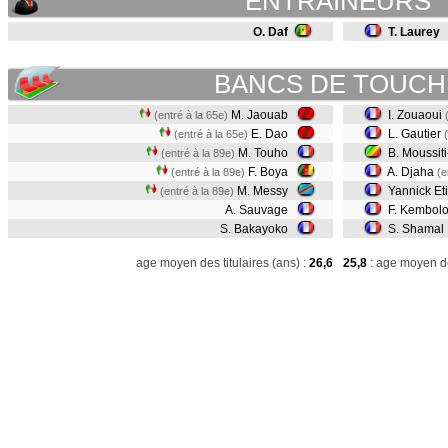
ENTRAINEURS
O. Daf
T. Laurey
BANCS DE TOUCH
M. Jaouab
I. Zouaoui
(entré à la 65e)
E. Dao
L. Gautier
(entré à la 65e)
M. Touho
B. Moussit
(entré à la 89e)
F. Boya
A. Djaha
(entré à la 89e)
(e
M. Messy
Yannick Eti
(entré à la 89e)
A. Sauvage
F. Kembol
S. Bakayoko
S. Shamal
age moyen des titulaires (ans) :
26,6
25,8
: age moyen de