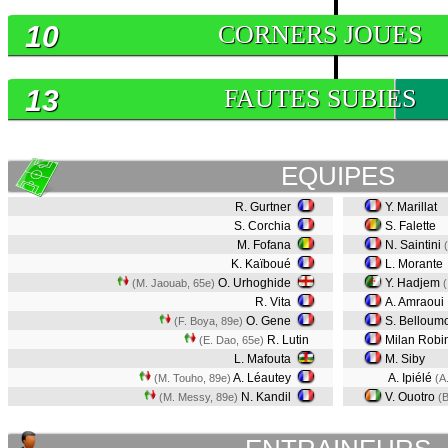
10
CORNERS JOUES
13
FAUTES SUBIES
EQUIPES
R. Gurtner
Y. Marillat
S. Corchia
S. Falette
M. Fofana
N. Saintini
K. Kaïboué
L. Morante
O. Urhoghide
Y. Hadjem
(M. Jaouab, 65e)
(
R. Vita
A. Amraoui
O. Gene
S. Belloum
(F. Boya, 89e)
R. Lutin
Milan Robi
(E. Dao, 65e)
L. Mafouta
M. Siby
A. Léautey
A. Ipiélé
(M. Touho, 89e)
(A
N. Kandil
V. Ouotro
(M. Messy, 89e)
(B