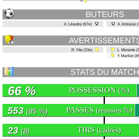
BUTEURS
A. Léautey (67e)
A. Amraoui (
AVERTISSEMENT
R. Vita (33e)
L. Morante (
Y. Marillat (
STATS DU MATC
66 %
POSSESSION
(%)
553
PASSES
(réussies %)
(85 %)
23
TIRS
(cadrés)
(8)