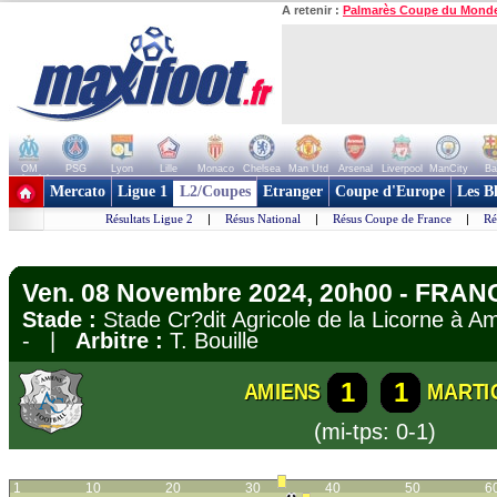
A retenir :
Palmarès Coupe du Mond
OM
PSG
Lyon
Lille
Monaco
Chelsea
Man Utd
Arsenal
Liverpool
ManCity
Ba
+ de clubs
Mercato
Ligue 1
L2/Coupes
Etranger
Coupe d'Europe
Les B
Résultats Ligue 2
|
Résus National
|
Résus Coupe de France
|
Ré
Ven. 08 Novembre 2024, 20h00 - FRANC
Stade :
Stade Cr?dit Agricole de la Licorne à
- |
Arbitre :
T. Bouille
1
1
AMIENS
MARTI
(mi-tps: 0-1)
1
10
20
30
40
50
6