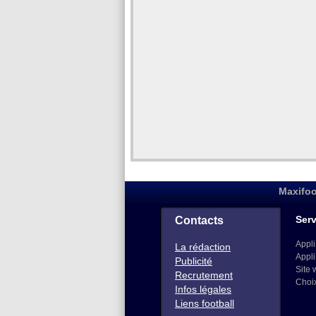
Maxifoo
Serv
Contacts
Appli
La rédaction
Appli
Publicité
Site 
Recrutement
Choi
Infos légales
Liens football