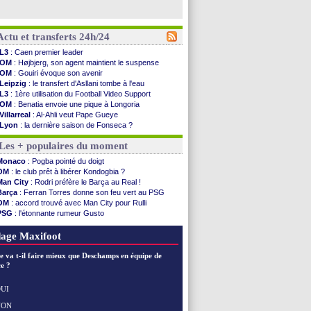
Actu et transferts 24h/24
L3
: Caen premier leader
OM
: Højbjerg, son agent maintient le suspense
OM
: Gouiri évoque son avenir
Leipzig
: le transfert d'Asllani tombe à l'eau
L3
: 1ère utilisation du Football Video Support
OM
: Benatia envoie une pique à Longoria
Villarreal
: Al-Ahli veut Pape Gueye
Lyon
: la dernière saison de Fonseca ?
OM
: un nouveau prétendant pour Højbjerg
Les + populaires du moment
Brest
: un gardien norvégien en approche ?
OM
: McCourt a versé 120 M€ en 2026
Monaco
: Pogba pointé du doigt
PSG
: 4 retours dans le groupe face à Man Utd ...
OM
: le club prêt à libérer Kondogbia ?
Nice
: Kevin Carlos va partir en Italie
Man City
: Rodri préfère le Barça au Real !
L1
: prison avec sursis requis contre un arbitre
Barça
: Ferran Torres donne son feu vert au PSG
Leganés
: c'est signé pour Luca Zidane (off.)
OM
: accord trouvé avec Man City pour Rulli
Atletico
: Ruggeri en route pour Aston Villa
PSG
: l'étonnante rumeur Gusto
Monaco
: Filipe Luis soutient Biereth
OM
: une offre pour Bulka
Lyon
: Mangala prêté à Getafe (officiel)
Ouganda
: Owori battu à mort à Kampala
age Maxifoot
PSG
: Nsoki va signer en Croatie
Arsenal
: Naples vise Gabriel Jesus
e va t-il faire mieux que Deschamps en équipe de
Real
: Mastantuono prêté à la Fiorentina (off.)
e ?
Man City
: accord avec le Barça pour Rodri ?
Rennes
: Haise a prolongé (officiel)
UI
Palace
: Tomiyasu a convaincu (officiel)
NON
Voir les brèves précédentes