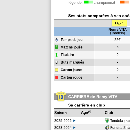
légende:
championnat
Ses stats comparées à ses coéq
Liga 1
Remy VITA
(Tondela)
Temps de jeu
226'
Matchs joués
4
T
Titulaire
2
Buts marqués
-
Carton jaune
2
Carton rouge
-
CARRIERE de Remy VITA
Sa carrière en club
(*)
Age
Saison
Club
2025-2026
Tondela
(PO
2023-2024
Fortuna Sitt