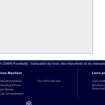
t (100% Football) : l'actualité du foot, des transferts et du mercat
ices Maxifoot
Liens pr
 Maxifoot Android
Flux RSS info foot
Liens foot
 Maxifoot iPhone
Maxifoot-
(livescore
web Mobile
x de consentement