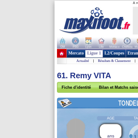
A r
OM
PSG
Lyon
Lille
Monaco
Chelsea
Ma
+ de clubs
Mercato
Ligue 1
L2/Coupes
Etran
Actualité
|
Résultats & Classement
|
61. Remy VITA
Fiche d'identité
Bilan et Matchs sai
TONDE
AGE
TA
ans
1