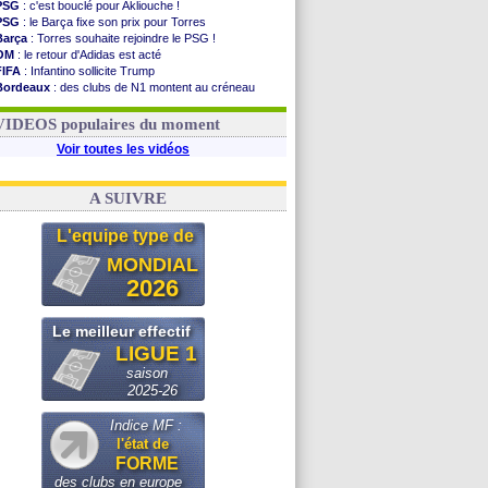
PSG
: c'est bouclé pour Akliouche !
PSG
: le Barça fixe son prix pour Torres
Barça
: Torres souhaite rejoindre le PSG !
OM
: le retour d'Adidas est acté
FIFA
: Infantino sollicite Trump
Bordeaux
: des clubs de N1 montent au créneau
Argentine
: quand Medina recadre... sa mère
Real
: le démenti de Leipzig pour Diomandé
VIDEOS populaires du moment
Voir toutes les vidéos
A SUIVRE
L'equipe type de
MONDIAL
2026
Le meilleur effectif
LIGUE 1
saison
2025-26
Indice MF :
l'état de
FORME
des clubs en europe