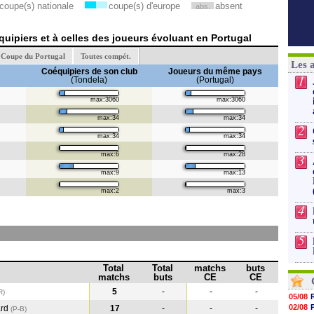
coupe(s) nationale
coupe(s) d'europe
absent
abs.
uipiers et à celles des joueurs évoluant en Portugal
Coupe du Portugal
Toutes compét.
Les 
Coéquipiers de son club
Joueurs du même pays
1
(Tondela)
(Portugal)
max:3060
max:3060
max:34
max:34
2
max:34
max:34
max:6
max:28
3
max:9
max:13
max:2
max:3
4
5
Total
Total
matchs
buts
matchs
buts
CE
CE
5
-
-
-
R)
05/08
02/08
ard
17
-
-
-
(P-B
)