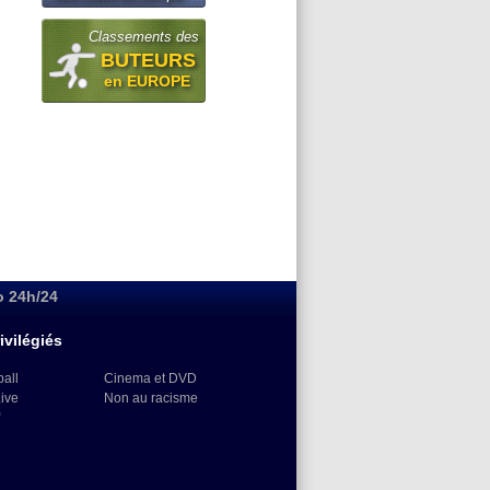
Classements des
BUTEURS
en EUROPE
o 24h/24
ivilégiés
ball
Cinema et DVD
Live
Non au racisme
)