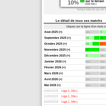
10%
sur le terrain
(316 min.)
Temps total de jeu de 
Le détail de tous ses matchs
cliquez sur la ligne d'un mois 
Aout 2025 (+)
abs.
0
Septembre 2025 (+)
33
59
Octobre 2025 (+)
44
90
Novembre 2025 (+)
90
abs.
Décembre 2025 (+)
0
abs.
Janvier 2026 (+)
abs.
abs.
Février 2026 (+)
abs.
abs.
Mars 2026 (+)
abs.
abs.
Avril 2026 (+)
abs.
abs.
Mai 2026 (+)
abs.
abs.
03/05/2026
Liga 1, 32e j.
11/05/2026
Liga 1, 33e j.
16/05/2026
Liga 1, 34e j.