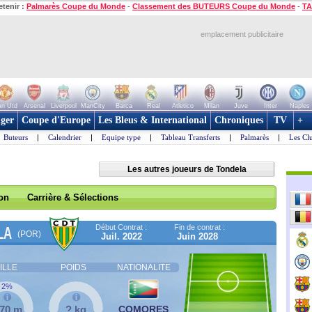
etenir :
Palmarès Coupe du Monde
-
Classement des BUTEURS Coupe du Monde
-
TA
emplacement publicitaire
n Utd
Arsenal
Liverpool
ManCity
Barca
Real
Atletico
Milan
Juve
Inter
Naples
ger
Coupe d'Europe
Les Bleus & International
Chroniques
TV
+
Buteurs
|
Calendrier
|
Equipe type
|
Tableau Transferts
|
Palmarès
|
Les Cl
Les autres joueurs de Tondela
son
Carrière & Sélections
Début Contrat :
Fin de contrat :
LA
(POR)
Juil. 2022
Juin 2028
ILLE
POIDS
NATIONALITE
2%
,70 m
? kg
COMORES