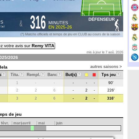
316
DÉFENSEUR
&
HS
MINUTES
S
EN
2025-26
*
(
)
(*) Matchs officiels et temps de jeu en CLUB au cours de la saison
z votre avis sur
Remy VITA
mis à jour le 7 aoû. 2026
025/2026
autres saisons >
dela
s
Titu.
Rempl.
Banc
But(s)
Tps jeu
?
?
?
?
?
?
1
-
-
-
-
-
90'
2
2
6
-
2
-
226'
3
2
6
-
2
-
316'
mps de jeu
févr.
mars
avril
mai
juin