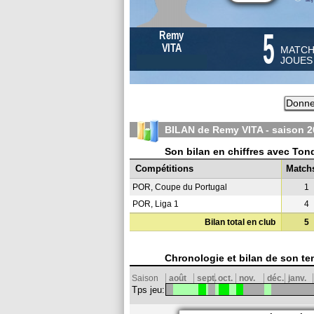
5
Remy
VITA
MATC
JOUE
Donne
BILAN de Remy VITA - saison
2
Son bilan en chiffres avec Ton
Compétitions
Match
POR, Coupe du Portugal
1
POR, Liga 1
4
Bilan total en club
5
Chronologie et bilan de son te
Saison
août
sept.
oct.
nov.
déc.
janv.
Tps jeu: