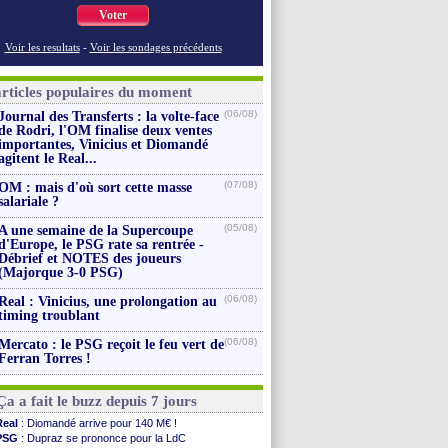
Voter
Voir les resultats
-
Voir les sondages précédents
articles populaires du moment
(06/08)
Journal des Transferts : la volte-face
de Rodri, l'OM finalise deux ventes
importantes, Vinicius et Diomandé
agitent le Real...
(07/08)
OM : mais d'où sort cette masse
salariale ?
(05/08)
A une semaine de la Supercoupe
d'Europe, le PSG rate sa rentrée -
Débrief et NOTES des joueurs
(Majorque 3-0 PSG)
(06/08)
Real : Vinicius, une prolongation au
timing troublant
(06/08)
Mercato : le PSG reçoit le feu vert de
Ferran Torres !
Ça a fait le buzz depuis 7 jours
Real
: Diomandé arrive pour 140 M€ !
PSG
: Dupraz se prononce pour la LdC