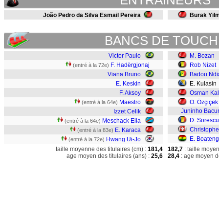
ENTRAINEURS
João Pedro da Silva Esmail Pereira
Burak Yil
BANCS DE TOUCH
Victor Paulo
M. Bozan
F. Hadërgjonaj
Rob Nizet
(entré à la 72e)
Viana Bruno
Badou Ndi
E. Keskin
E. Kulasin
F. Aksoy
Osman Kali
Maestro
O. Özçiçek
(entré à la 64e)
Juninho Bacu
Izzet Celik
D. Sorescu
Meschack Elia
(entré à la 64e)
Christophe
E. Karaca
(entré à la 83e)
E. Boateng
Hwang Ui-Jo
(entré à la 72e)
taille moyenne des titulaires (cm) :
181,4
182,7
: taille moye
age moyen des titulaires (ans) :
25,6
28,4
: age moyen de