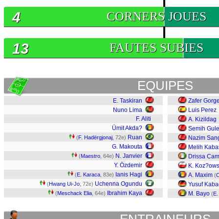
4
CORNERS JOUES
13
FAUTES SUBIES
EQUIPES
E. Taskiran
Zafer Gorg
Nuno Lima
Luis Perez
F. Aliti
A. Kizildag
Ümit Akda?
Semih Gule
Ruan
(
F. Hadërgjonaj
, 72e)
Nazim San
G. Makouta
Melih Kaba
N. Janvier
(
Maestro
, 64e)
Drissa Ca
Y. Özdemir
K. Koz?ows
Ianis Hagi
(
E. Karaca
, 83e)
A. Maxim
(
C
Uchenna Ogundu
(
Hwang Ui-Jo
, 72e)
Yusuf Kaba
Ibrahim Kaya
(
Meschack Elia
, 64e)
M. Bayo
(
E.