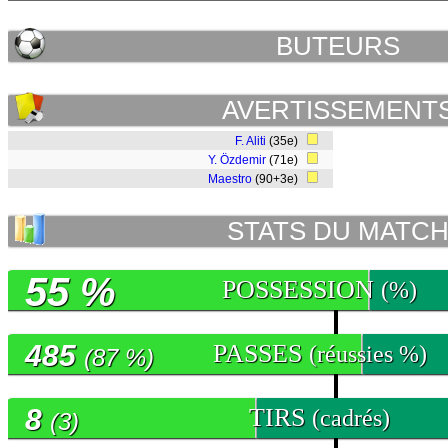
BUTEURS
AVERTISSEMENT
F. Aliti
(35e)
Y. Özdemir
(71e)
Maestro
(90+3e)
STATS DU MATC
55 %
POSSESSION
(%)
485
PASSES
(réussies %)
(87 %)
8
TIRS
(cadrés)
(3)