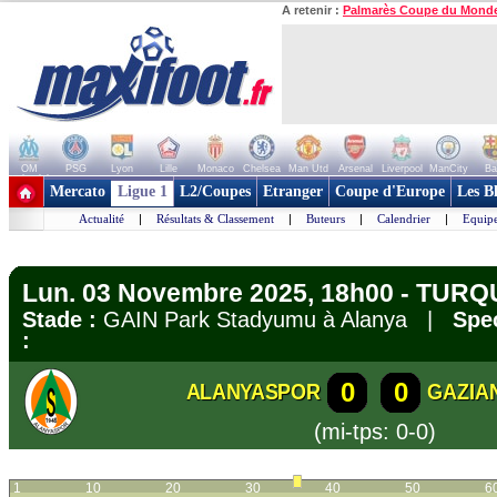
A retenir :
Palmarès Coupe du Mond
OM
PSG
Lyon
Lille
Monaco
Chelsea
Man Utd
Arsenal
Liverpool
ManCity
Ba
+ de clubs
Mercato
Ligue 1
L2/Coupes
Etranger
Coupe d'Europe
Les B
Actualité
|
Résultats & Classement
|
Buteurs
|
Calendrier
|
Equipe
Lun. 03 Novembre 2025, 18h00 - TURQU
Stade :
GAIN Park Stadyumu à Alanya |
Spec
:
0
0
ALANYASPOR
GAZIA
(mi-tps: 0-0)
1
10
20
30
40
50
6