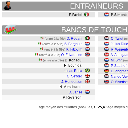
ENTRAINEURS
F. Farioli
P. Simonis
BANCS DE TOUCH
D. Rugani
C. Twigt
(entré à la 46e)
(en
S. Berghuis
Julius Dir
(entré à la 59e)
K. Fitz-Jim
R. Weijenb
(entré à la 59e)
O. Edvardsen
A. Adelgaa
(entré à la 79e)
D. Konadu
M. Smit
(entré à la 89e)
(en
R. Bounida
P. Saathof
Lucas Rosa
L. Plogma
C. Setford
Nando Ver
J. Henderson
O. Siverts
N. Verschuren
D. Janse
P. Reverson
age moyen des titulaires (ans) :
23,3
25,4
: age moyen de