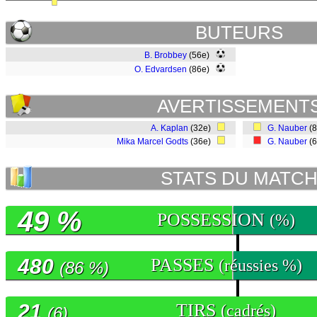
BUTEURS
B. Brobbey
(56e)
O. Edvardsen
(86e)
AVERTISSEMENT
A. Kaplan
(32e)
G. Nauber
(
Mika Marcel Godts
(36e)
G. Nauber
(
STATS DU MATC
49 %
POSSESSION
(%)
480
PASSES
(réussies %)
(86 %)
21
TIRS
(cadrés)
(6)