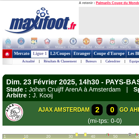
A retenir :
Palmarès Coupe du Mond
OM
PSG
Lyon
Lille
Monaco
Chelsea
Man Utd
Arsenal
Liverpool
ManCity
Ba
+ de clubs
Mercato
Ligue 1
L2/Coupes
Etranger
Coupe d'Europe
Les B
Actualité
|
Résultats & Classement
|
Buteurs
|
Calendrier
|
Equipe
Dim. 23 Février 2025, 14h30 - PAYS-BAS
Stade :
Johan Cruijff ArenA à Amsterdam |
S
Arbitre :
J. Kooij
2
0
AJAX AMSTERDAM
GO AH
(mi-tps: 0-0)
1
10
20
30
40
50
6