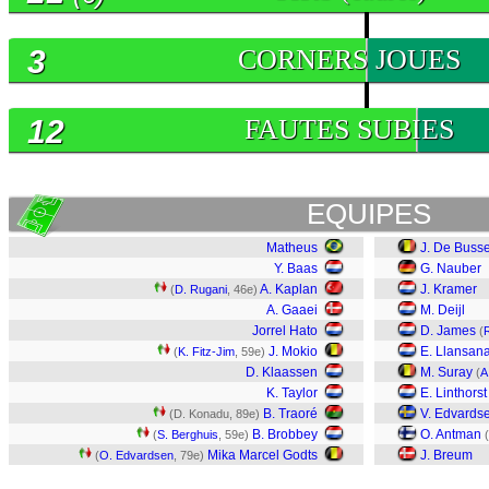
3
CORNERS JOUES
12
FAUTES SUBIES
EQUIPES
Matheus
J. De Buss
Y. Baas
G. Nauber
A. Kaplan
J. Kramer
(
D. Rugani
, 46e)
A. Gaaei
M. Deijl
Jorrel Hato
D. James
(
J. Mokio
E. Llansan
(
K. Fitz-Jim
, 59e)
D. Klaassen
M. Suray
(
A
K. Taylor
E. Linthorst
B. Traoré
V. Edvards
(D. Konadu, 89e)
B. Brobbey
O. Antman
(
S. Berghuis
, 59e)
(
Mika Marcel Godts
J. Breum
(
O. Edvardsen
, 79e)