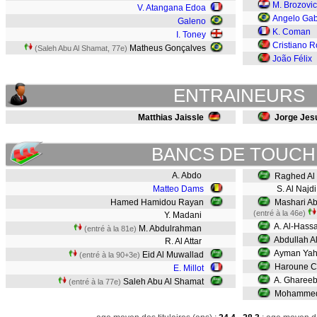
M. Brozovic
V. Atangana Edoa
Angelo Gab
Galeno
K. Coman
I. Toney
Cristiano 
Matheus Gonçalves
(Saleh Abu Al Shamat, 77e)
João Félix
ENTRAINEURS
Matthias Jaissle
Jorge Jes
BANCS DE TOUCH
A. Abdo
Raghed Al 
Matteo Dams
S. Al Najdi
Hamed Hamidou Rayan
Mashari Ab
(entré à la 46e)
Y. Madani
A. Al-Hass
M. Abdulrahman
(entré à la 81e)
Abdullah Al
R. Al Attar
Ayman Ya
Eid Al Muwallad
(entré à la 90+3e)
Haroune C
E. Millot
A. Gharee
Saleh Abu Al Shamat
(entré à la 77e)
Mohammed