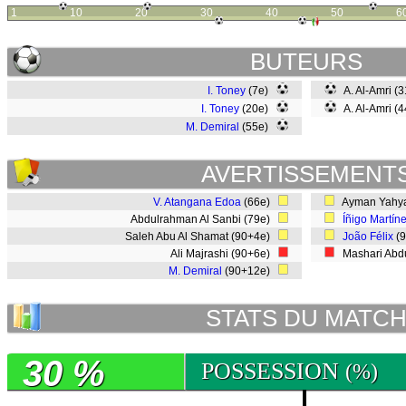
1
10
20
30
40
50
6
BUTEURS
I. Toney
(7e)
A. Al-Amri (
I. Toney
(20e)
A. Al-Amri (
M. Demiral
(55e)
AVERTISSEMENT
V. Atangana Edoa
(66e)
Ayman Yahya
Abdulrahman Al Sanbi (79e)
Íñigo Martín
Saleh Abu Al Shamat (90+4e)
João Félix
(
Ali Majrashi (90+6e)
Mashari Abdu
M. Demiral
(90+12e)
STATS DU MATC
30 %
POSSESSION
(%)