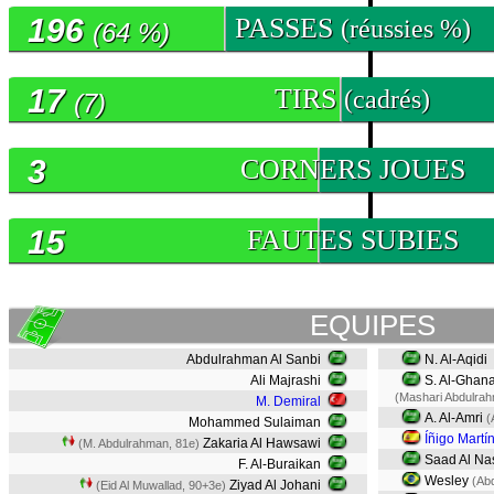
196
PASSES
(réussies %)
(64 %)
17
TIRS
(cadrés)
(7)
3
CORNERS JOUES
15
FAUTES SUBIES
EQUIPES
Abdulrahman Al Sanbi
N. Al-Aqidi
Ali Majrashi
S. Al-Ghan
(Mashari Abdulra
M. Demiral
A. Al-Amri
(
Mohammed Sulaiman
Íñigo Martí
Zakaria Al Hawsawi
(M. Abdulrahman, 81e)
Saad Al Na
F. Al-Buraikan
Wesley
(Abd
Ziyad Al Johani
(Eid Al Muwallad, 90+3e)