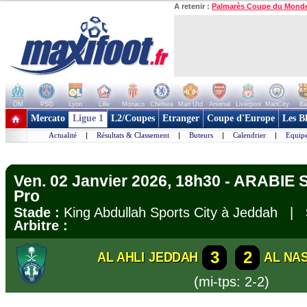
A retenir :
Palmarès Coupe du Mond
OM
PSG
Lyon
Lille
Monaco
Chelsea
Man Utd
Arsenal
Liverpool
ManCity
Ba
+ de clubs
Mercato
Ligue 1
L2/Coupes
Etranger
Coupe d'Europe
Les B
Actualité
|
Résultats & Classement
|
Buteurs
|
Calendrier
|
Equipe
Ven. 02 Janvier 2026, 18h30 - ARABIE
Pro
Stade :
King Abdullah Sports City à Jeddah |
Arbitre :
3
2
AL AHLI JEDDAH
AL NA
(mi-tps: 2-2)