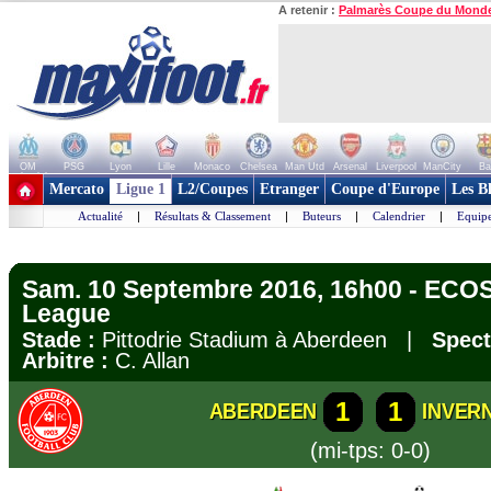
A retenir :
Palmarès Coupe du Mond
OM
PSG
Lyon
Lille
Monaco
Chelsea
Man Utd
Arsenal
Liverpool
ManCity
Ba
+ de clubs
Mercato
Ligue 1
L2/Coupes
Etranger
Coupe d'Europe
Les B
Actualité
|
Résultats & Classement
|
Buteurs
|
Calendrier
|
Equipe
Sam. 10 Septembre 2016, 16h00 - ECOS
League
Stade :
Pittodrie Stadium à Aberdeen |
Spect
Arbitre :
C. Allan
1
1
ABERDEEN
INVER
(mi-tps: 0-0)