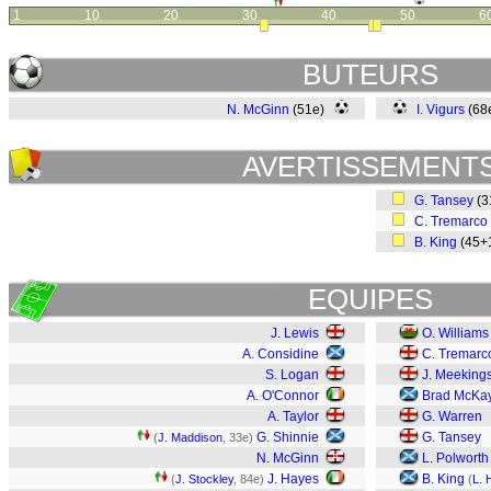
1
10
20
30
40
50
6
BUTEURS
N. McGinn
(51e)
I. Vigurs
(68
AVERTISSEMENT
G. Tansey
(3
C. Tremarco
B. King
(45+
EQUIPES
J. Lewis
O. Williams
A. Considine
C. Tremarc
S. Logan
J. Meeking
A. O'Connor
Brad McKa
A. Taylor
G. Warren
G. Shinnie
G. Tansey
(
J. Maddison
, 33e)
N. McGinn
L. Polworth
J. Hayes
B. King
(
J. Stockley
, 84e)
(
L. 