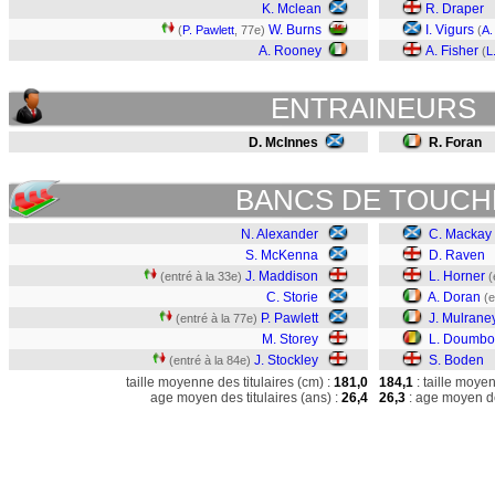
K. Mclean
R. Draper
W. Burns
I. Vigurs
(
P. Pawlett
, 77e)
(
A.
A. Rooney
A. Fisher
(
L
ENTRAINEURS
D. McInnes
R. Foran
BANCS DE TOUCH
N. Alexander
C. Mackay
S. McKenna
D. Raven
J. Maddison
L. Horner
(entré à la 33e)
(
C. Storie
A. Doran
(e
P. Pawlett
J. Mulrane
(entré à la 77e)
M. Storey
L. Doumbo
J. Stockley
S. Boden
(entré à la 84e)
taille moyenne des titulaires (cm) :
181,0
184,1
: taille moye
age moyen des titulaires (ans) :
26,4
26,3
: age moyen de