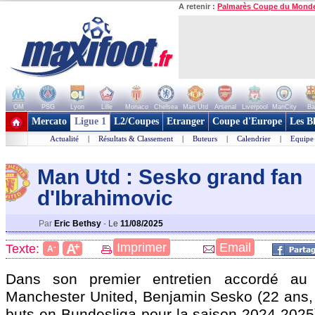
A retenir :
Palmarès Coupe du Mond
OM
PSG
Lyon
Lille
Monaco
Chelsea
Man Utd
Arsenal
Liverpool
ManCity
Ba
+ de clubs
Mercato
Ligue 1
L2/Coupes
Etranger
Coupe d'Europe
Les B
Actualité
|
Résultats & Classement
|
Buteurs
|
Calendrier
|
Equipe
Man Utd : Sesko grand fan
d'Ibrahimovic
Par
Eric Bethsy
-
Le
11/08/2025
+
Imprimer
Email
A
Texte:
-
A
Dans son premier entretien accordé au s
Manchester United,
Benjamin Sesko
(22 ans,
buts en Bundesliga pour la saison 2024-2025)