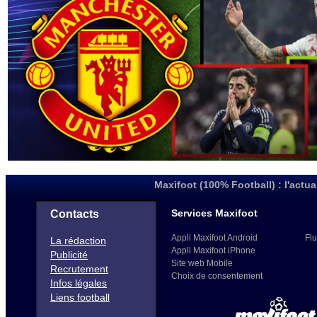
Maxifoot (100% Football) : l'actua
Services Maxifoot
Contacts
Appli Maxifoot Android
Flu
La rédaction
Appli Maxifoot iPhone
Publicité
Site web Mobile
Recrutement
Choix de consentement
Infos légales
Liens football