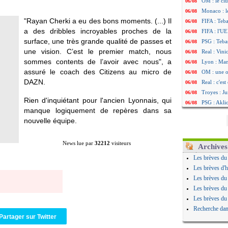
OM : le clu
06/08
Monaco : l
06/08
"Rayan Cherki a eu des bons moments. (...) Il
FIFA : Teb
06/08
a des dribbles incroyables proches de la
FIFA : l'UE
06/08
surface, une très grande qualité de passes et
PSG : Teba
06/08
une vision. C’est le premier match, nous
Real : Vini
06/08
sommes contents de l’avoir avec nous", a
Lyon : Man
06/08
assuré le coach des Citizens au micro de
OM : une o
06/08
DAZN.
Real : c'es
06/08
Troyes : Ju
06/08
Rien d'inquiétant pour l'ancien Lyonnais, qui
PSG : Aklio
06/08
manque logiquement de repères dans sa
OM : une o
06/08
nouvelle équipe.
PSG : cont
06/08
Ouganda : 
06/08
News lue par
32212
visiteurs
Arsenal : A
06/08
Archives
Chelsea : P
06/08
Les brèves du
FIFA : le 
06/08
Les brèves d'h
PSG : l'ét
06/08
Les brèves du
Bologne : D
06/08
Les brèves du
OM : accor
06/08
Les brèves du
OM : Medi
06/08
Recherche dan
Uruguay : 
06/08
Partager sur Twitter
Séville : J
06/08