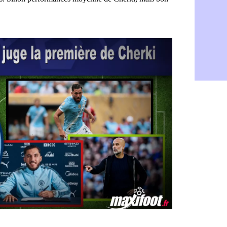
Barça : Fe
06/08
FIFA : des 
06/08
Abha : c'est
06/08
Real : rép
06/08
Arsenal : N
06/08
Al-Ahli : D
06/08
PSG : Luis 
06/08
Monaco : P
05/08
Rennes : Za
05/08
Rennes : u
05/08
VIDEO : Th
05/08
Dunkerque 
05/08
Lyon : Man
05/08
Amical : Ar
05/08
Amical : lo
05/08
Man City :
05/08
LdC : Fene
05/08
Al-Diriyah 
05/08
Atletico : 
05/08
Amical : p
05/08
VIDEO : le
05/08
CdM 2030 :
05/08
PSG : la c
05/08