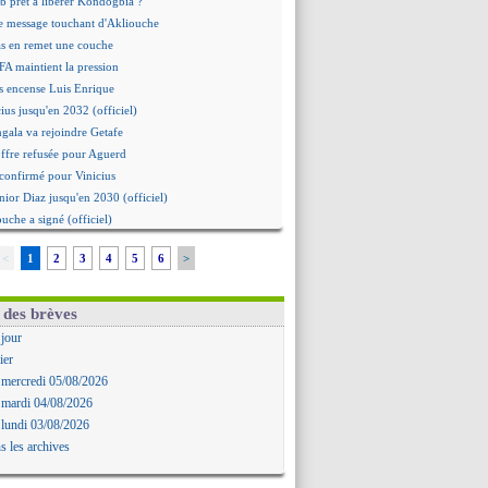
b prêt à libérer Kondogbia ?
e message touchant d'Akliouche
as en remet une couche
FA maintient la pression
s encense Luis Enrique
cius jusqu'en 2032 (officiel)
gala va rejoindre Getafe
ffre refusée pour Aguerd
t confirmé pour Vinicius
nior Diaz jusqu'en 2030 (officiel)
uche a signé (officiel)
ffre pour Bulka
<
1
2
3
4
5
6
>
rat signé pour Akliouche
Owori battu à mort à Kampala
rteta veut créer une dynastie
 des brèves
alace a fait son offre pour Disasi
 jour
gouvernement espagnol s'en mêle
ier
onnante rumeur Gusto
 mercredi 05/08/2026
allinga est sur le marché
 mardi 04/08/2026
d trouvé avec Man City pour Rulli
 lundi 03/08/2026
na vers Leverkusen pour 25 M€
s les archives
Forlan nommé sélectionneur (officiel)
uanlu signe à Bournemouth (officiel)