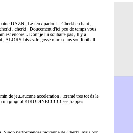
PSG : Ndja
06/08
Real : Dio
06/08
Man City : 
06/08
Rennes : A
06/08
Aston Villa
06/08
OM : une a
06/08
Le Havre : 
06/08
Trabzonspor
06/08
Bordeaux :
06/08
FIFA : Al-K
06/08
Fenerbahçe
06/08
Bordeaux : 
06/08
Galatasara
06/08
Southampto
06/08
Real : Vini
06/08
VIDEO : un
06/08
Real : Dio
06/08
Real : Rodr
06/08
PSG : Aklio
06/08
Médias : la
06/08
PSG : pas d
06/08
Real : ça s
06/08