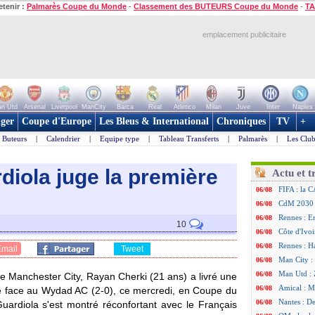
etenir :
Palmarès Coupe du Monde
-
Classement des BUTEURS Coupe du Monde
-
TA
emplacement publicitaire
n Utd
Arsenal
Liverpool
ManCity
Barca
Real
Atletico
Milan
Juve
Inter
Naples
ger
Coupe d'Europe
Les Bleus & International
Chroniques
TV
+
Buteurs
|
Calendrier
|
Equipe type
|
Tableau Transferts
|
Palmarès
|
Les Club
diola juge la première
Actu et t
FIFA : la C
06/08
CdM 2030 :
06/08
Rennes : Em
06/08
10
Côte d'Ivoi
06/08
Rennes : H
06/08
Email
Tweet
Man City :
06/08
Man Utd : Z
06/08
de Manchester City, Rayan Cherki (21 ans) a livré une
Amical : M
06/08
re face au Wydad AC (2-0), ce mercredi, en Coupe du
Nantes : De
06/08
ardiola s'est montré réconfortant avec le Français