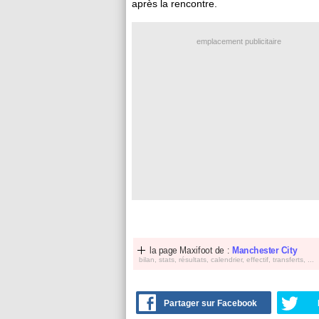
après la rencontre.
emplacement publicitaire
la page Maxifoot de :
Manchester City
bilan, stats, résultats, calendrier, effectif, transferts, ...
Partager sur Facebook