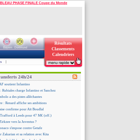
BLEAU PHASE FINALE Coupe du Monde
Résultats
Bayern
Dortmund
Classements
Calendriers
s
|
ransferts 24h/24
AF soutient Infantino
 Rubiales charge Infantino et Sanchez
bolo a des pistes alléchantes
re : Renard affiche ses ambitions
aise confirme pour Aït Boudlal
 Trafford à Leeds pour 47 M€ (off.)
irkzee vers la Juventus ?
onaco s'impose contre Getafe
r Zakarian et sa relation avec Kita