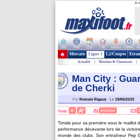
A r
OM
PSG
Lyon
Lille
Monaco
Chelsea
Ma
+ de clubs
Mercato
Ligue 1
L2/Coupes
Etran
Actualité
|
Résultats & Classement
|
Man City : Guar
de Cherki
Par
Romain Rigaux
-
Le
18/06/2025
+
A
-
A
Imprimer
Texte:
Timide pour sa première sous le maillot 
performance décevante lors de la victoi
monde des clubs. Son entraîneur Pep Gu