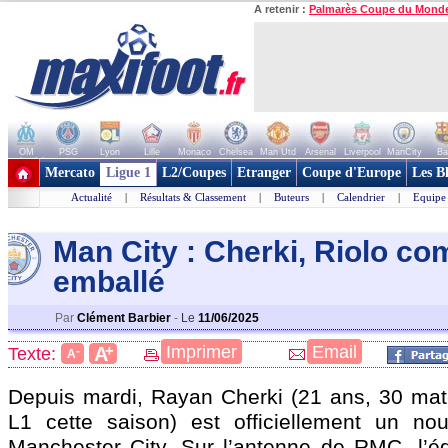
A retenir :
Palmarès Coupe du Mond
OM
PSG
Lyon
Lille
Monaco
Chelsea
Man Utd
Arsenal
Liverpool
ManCity
Ba
+ de clubs
Mercato
Ligue 1
L2/Coupes
Etranger
Coupe d'Europe
Les B
Actualité
|
Résultats & Classement
|
Buteurs
|
Calendrier
|
Equipe
Man City : Cherki, Riolo c
emballé
Par
Clément Barbier
-
Le
11/06/2025
+
Imprimer
Email
A
Texte:
-
A
Depuis mardi, Rayan
Cherki
(21 ans, 30 mat
L1 cette saison) est officiellement un no
Manchester City. Sur l’antenne de RMC, l’édi