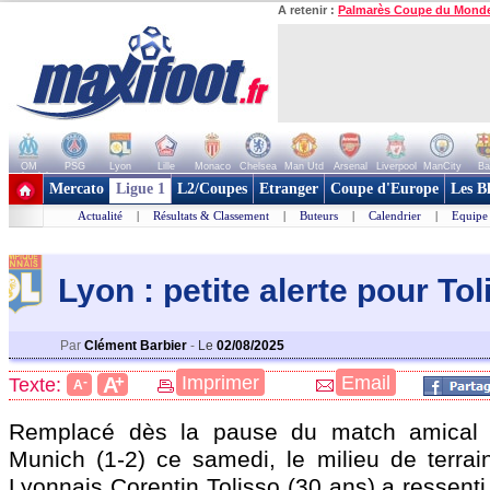
A retenir :
Palmarès Coupe du Mond
OM
PSG
Lyon
Lille
Monaco
Chelsea
Man Utd
Arsenal
Liverpool
ManCity
Ba
+ de clubs
Mercato
Ligue 1
L2/Coupes
Etranger
Coupe d'Europe
Les B
Actualité
|
Résultats & Classement
|
Buteurs
|
Calendrier
|
Equipe
Lyon : petite alerte pour Tol
Par
Clément Barbier
-
Le
02/08/2025
+
Imprimer
Email
A
Texte:
-
A
Remplacé dès la pause du match amical 
Munich (1-2) ce samedi, le milieu de terrai
Lyonnais Corentin Tolisso (30 ans) a ressenti 