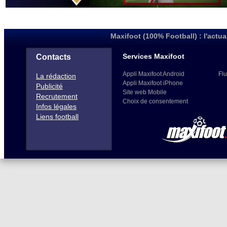
Maxifoot (100% Football) : l'actua
Services Maxifoot
Contacts
Appli Maxifoot Android
Flu
La rédaction
Appli Maxifoot iPhone
Publicité
Site web Mobile
Recrutement
Choix de consentement
Infos légales
Liens football