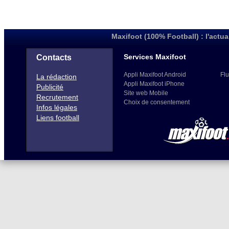
Maxifoot (100% Football) : l'actua
Services Maxifoot
Contacts
Appli Maxifoot Android
Flu
La rédaction
Appli Maxifoot iPhone
Publicité
Site web Mobile
Recrutement
Choix de consentement
Infos légales
Liens football