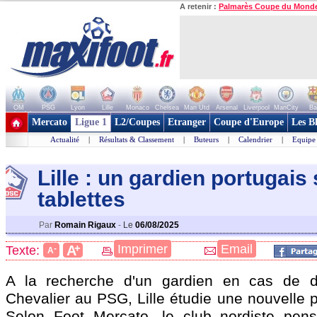
A retenir :
Palmarès Coupe du Mond
OM
PSG
Lyon
Lille
Monaco
Chelsea
Man Utd
Arsenal
Liverpool
ManCity
Ba
+ de clubs
Mercato
Ligue 1
L2/Coupes
Etranger
Coupe d'Europe
Les B
Actualité
|
Résultats & Classement
|
Buteurs
|
Calendrier
|
Equipe
Lille : un gardien portugais 
tablettes
Par
Romain Rigaux
-
Le
06/08/2025
+
Imprimer
Email
A
Texte:
-
A
A la recherche d'un gardien en cas de 
Chevalier au PSG, Lille étudie une nouvelle p
Selon Foot Mercato, le club nordiste pens