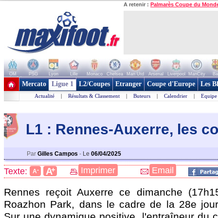
A retenir :
Palmarès Coupe du Mond
OM
PSG
Lyon
Lille
Monaco
Chelsea
Man Utd
Arsenal
Liverpool
ManCity
Ba
+ de clubs
Mercato
Ligue 1
L2/Coupes
Etranger
Coupe d'Europe
Les B
Actualité
|
Résultats & Classement
|
Buteurs
|
Calendrier
|
Equipe
L1 : Rennes-Auxerre, les 
Par
Gilles Campos
-
Le
06/04/2025
+
Imprimer
Email
A
Texte:
-
A
Rennes reçoit Auxerre ce dimanche (17h
Roazhon Park, dans le cadre de la 28e jou
Sur une dynamique positive, l'entraîneur du 