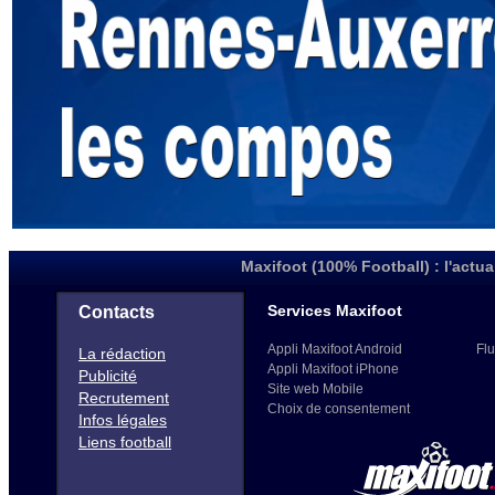
Maxifoot (100% Football) : l'actua
Services Maxifoot
Contacts
Appli Maxifoot Android
Flu
La rédaction
Appli Maxifoot iPhone
Publicité
Site web Mobile
Recrutement
Choix de consentement
Infos légales
Liens football