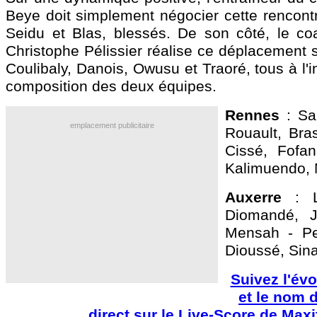
Beye doit simplement négocier cette rencont
Seidu et Blas, blessés. De son côté, le c
Christophe Pélissier réalise ce déplacement 
Coulibaly, Danois, Owusu et Traoré, tous à l'in
composition des deux équipes.
Rennes
: Sa
emplacement publicitaire
Rouault, Bras
Cissé, Fofana
Kalimuendo, 
Auxerre
: L
Diomandé, J
Mensah - Pe
Dioussé, Sin
Suivez l'évo
et le nom 
direct sur le Live-Score de Maxi