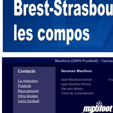
Maxifoot (100% Football) : l'actua
Services Maxifoot
Contacts
Appli Maxifoot Android
Flu
La rédaction
Appli Maxifoot iPhone
Publicité
Site web Mobile
Recrutement
Choix de consentement
Infos légales
Liens football