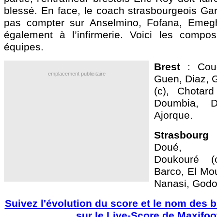
blessé. En face, le coach strasbourgeois Gar
pas compter sur Anselmino, Fofana, Emegha
également à l’infirmerie. Voici les compo
équipes.
Brest
: Coud
emplacement publicitaire
Guen, Diaz, G
(c), Chotard
Doumbia, 
Ajorque.
Strasbourg
:
Doué, Om
Doukouré (
Barco, El Mou
Nanasi, Godo
Suivez l'évolution du score et le nom des b
sur le Live-Score de Maxifoo