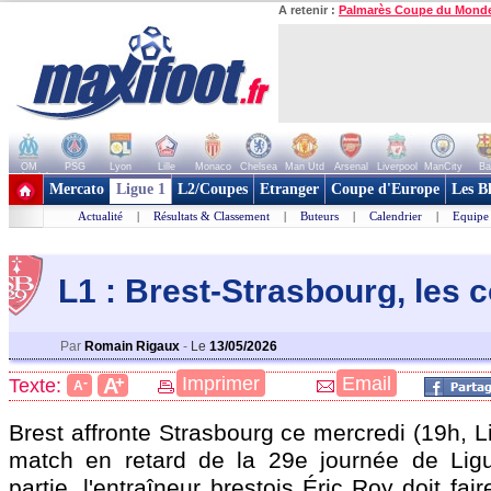
A retenir :
Palmarès Coupe du Mond
OM
PSG
Lyon
Lille
Monaco
Chelsea
Man Utd
Arsenal
Liverpool
ManCity
Ba
+ de clubs
Mercato
Ligue 1
L2/Coupes
Etranger
Coupe d'Europe
Les B
Actualité
|
Résultats & Classement
|
Buteurs
|
Calendrier
|
Equipe
L1 : Brest-Strasbourg, les
Par
Romain Rigaux
-
Le
13/05/2026
+
Imprimer
Email
A
Texte:
-
A
Brest affronte Strasbourg ce mercredi (19h, 
match en retard de la 29e journée de Ligu
partie, l'entraîneur brestois Éric Roy doit fai