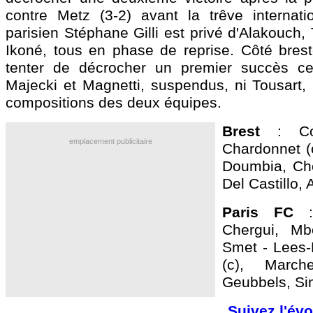
contre Metz (3-2) avant la trêve internat
parisien Stéphane Gilli est privé d'Alakouch,
Ikoné, tous en phase de reprise. Côté brest
tenter de décrocher un premier succès ce
Majecki et Magnetti, suspendus, ni Tousart, 
compositions des deux équipes.
Brest
: Cou
emplacement publicitaire
Chardonnet (c
Doumbia, Cho
Del Castillo, 
Paris FC
:
Chergui, Mb
Smet - Lees-
(c), March
Geubbels, Si
Suivez l'évo