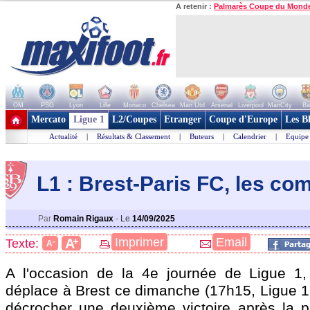
A retenir :
Palmarès Coupe du Mond
OM
PSG
Lyon
Lille
Monaco
Chelsea
Man Utd
Arsenal
Liverpool
ManCity
Ba
+ de clubs
Mercato
Ligue 1
L2/Coupes
Etranger
Coupe d'Europe
Les B
Actualité
|
Résultats & Classement
|
Buteurs
|
Calendrier
|
Equipe
L1 : Brest-Paris FC, les co
Par
Romain Rigaux
-
Le
14/09/2025
+
Imprimer
Email
A
Texte:
-
A
A l'occasion de la 4e journée de Ligue 1,
déplace à Brest ce dimanche (17h15, Ligue 1+
décrocher une deuxième victoire après la 