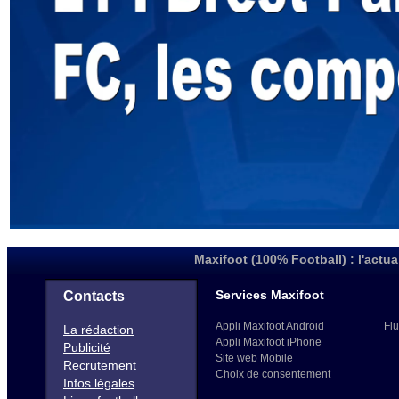
Maxifoot (100% Football) : l'actua
Services Maxifoot
Contacts
Appli Maxifoot Android
Flu
La rédaction
Appli Maxifoot iPhone
Publicité
Site web Mobile
Recrutement
Choix de consentement
Infos légales